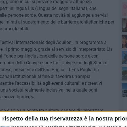
io, giorno in cui si prevede maggiore affluenza
sperti in lingua Lis (Lingua dei segni italiana), che
delle persone sorde. Questa novità si aggiunge a servizi
ne, mirati al superamento delle barriere architettoniche per
ersamente abili.
Sa
Festival Internazionale degli Aquiloni, in programma a
, il primo maggio, grazie al servizio di interpretariato Lis
Pa
al Fondo per l'inclusione delle persone sorde e con
mbito della Convenzione tra l'Università degli Studi di
l'a
rese, presidente dell'Ens Puglia -. L'Ens Puglia ha
canali istituzionali al fine di favorire un'ampia
tire l'accessibilità agli eventi culturali e ricreativi
di
na società realmente inclusiva, nella quale ogni
e senza barriere».
 non è solo un ponte tra culture, capace di valorizzare
rma Antonio Capacchione, presidente di Asba –. Grazie a
l rispetto della tua riservatezza è la nostra prior
ata alle persone sorde, si pone come una manifestazione