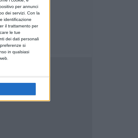
ome i cookie, e
spositivo per annunci
o dei servizi.
Con la
e identificazione
er il trattamento per
icare le tue
ti dei dati personali
 preferenze si
nso in qualsiasi
 web.