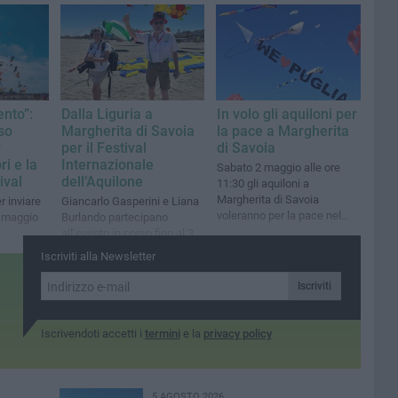
lanciati in cielo dai bambini
. In totale
Cina sarà il prossimo Paese
 232
ospite d’onore»
ento”:
Dalla Liguria a
In volo gli aquiloni per
so
Margherita di Savoia
la pace a Margherita
r
per il Festival
di Savoia
ri e la
Internazionale
Sabato 2 maggio alle ore
ival
dell’Aquilone
11:30 gli aquiloni a
Margherita di Savoia
r inviare
Giancarlo Gasperini e Liana
voleranno per la pace nel
10 maggio
Burlando partecipano
mondo
all’evento in corso fino al 3
maggio a Margherita di
Iscriviti alla Newsletter
Savoia
Iscriviti
Iscrivendoti accetti i
termini
e la
privacy policy
5 AGOSTO 2026