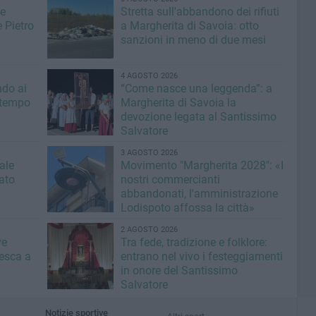
de
Stretta sull'abbandono dei rifiuti
 Pietro
a Margherita di Savoia: otto
sanzioni in meno di due mesi
4 AGOSTO 2026
ndo ai
“Come nasce una leggenda”: a
l tempo
Margherita di Savoia la
devozione legata al Santissimo
Salvatore
3 AGOSTO 2026
ale
Movimento "Margherita 2028": «I
tato
nostri commercianti
abbandonati, l'amministrazione
Lodispoto affossa la città»
2 AGOSTO 2026
ve
Tra fede, tradizione e folklore:
pesca a
entrano nel vivo i festeggiamenti
in onore del Santissimo
Salvatore
Notizie sportive