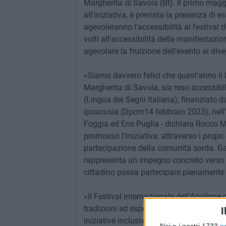
Margherita di Savoia (Bt). Il primo magg
all'iniziativa, è prevista la presenza di e
agevoleranno l'accessibilità al festival 
volti all'accessibilità della manifestazio
agevolare la fruizione dell'evento ai div
«Siamo davvero felici che quest'anno il 
Margherita di Savoia, sia reso accessibile
(Lingua dei Segni Italiana), finanziato d
ipoacusia (Dpcm14 febbraio 2023), nell'a
Foggia ed Ens Puglia - dichiara Rocco Mo
promosso l'iniziativa, attraverso i propri 
partecipazione della comunità sorda. Garan
rappresenta un impegno concreto verso u
cittadino possa partecipare pienamente 
«Il Festival internazionale dell'Aquilone
tradizioni ed esperienze diverse – affe
I
iniziative inclusive, come quella dedic