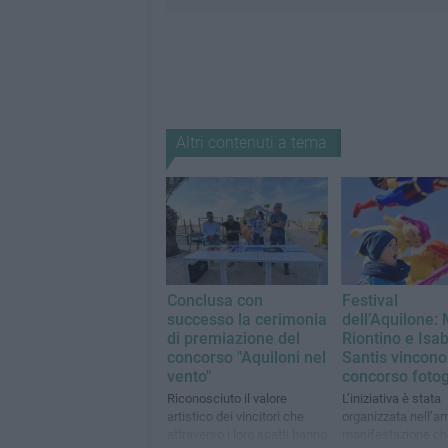
Altri contenuti a tema
Conclusa con
Festival
successo la cerimonia
dell’Aquilone:
di premiazione del
Riontino e Isa
concorso "Aquiloni nel
Santis vincono 
vento"
concorso fotog
Riconosciuto il valore
L’iniziativa è stata
artistico dei vincitori che
organizzata nell’am
attraverso i loro scatti hanno
manifestazione che