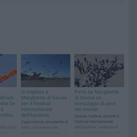
In migliaia a
Parte da Margherita
 Miriam
Margherita di Savoia
di Savoia un
bella De
per il Festival
messaggio di pace
il
internazionale
nel mondo
rafico
dell’Aquilone
Questa mattina, durante il
Festival internazionale
Capacchione, presidente di
dell’aquilone, centinaia di
bito della
Asba: «Un evento che
palloncini bianchi sono stati
 si è
cresce di anno in anno. La