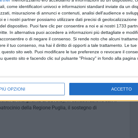
artner
memorizziamo e/o accediamo a informazioni su un dispositivo, c
bilità, favorendo la fruibilità di contenuti e iniziative in
ali, come identificatori univoci e informazioni standard inviate da un di
amo lavorando nell'ottica che tutti possano vivere
zzati, misurazione di annunci e contenuti, analisi dell'audience e svilupp
emo a migliorarci in questo senso anche nelle edizioni
i e i nostri partner possiamo utilizzare dati precisi di geolocalizzazione 
del dispositivo. Puoi fare clic per consentire a noi e ai nostri 1733 partn
critte. In alternativa puoi accedere a informazioni più dettagliate e modif
acconsentire o di negare il consenso.
Si rende noto che alcuni trattamen
le, andrà avanti fino al 3 maggio e vede quest'anno l'Austria
e il tuo consenso, ma hai il diritto di opporti a tale trattamento. Le tue
pettacolo nel cielo sono cento aquilonisti, di varie
 questo sito web. Puoi modificare le tue preferenze o revocare il conse
aliane. Vengono, oltre che dalla Puglia, anche da Emilia-
questo sito e facendo clic sul pulsante "Privacy" in fondo alla pagina
mbria, Marche, Lazio, Campania. Diciasette delegazioni
re provengono da Inghilterra, Francia, Germania, Polonia,
 Canada, Australia.
PIÙ OPZIONI
ACCETTO
a gli aquiloni provenienti da tutto il mondo, è organizzata
rari di Margherita di Savoia), in collaborazione con il
atrocinio della Regione Puglia, il sostegno di