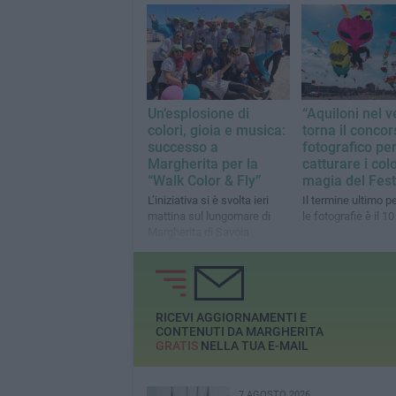
saputo trasmettere
svolta a Margherita
l’essenza autentica del
hanno partecipato
festival
scatti
Un’esplosione di
“Aquiloni nel v
colori, gioia e musica:
torna il concor
successo a
fotografico pe
Margherita per la
catturare i colo
“Walk Color & Fly”
magia del Fest
L’iniziativa si è svolta ieri
Il termine ultimo pe
mattina sul lungomare di
le fotografie è il 
Margherita di Savoia
RICEVI AGGIORNAMENTI E
CONTENUTI DA MARGHERITA
GRATIS
NELLA TUA E-MAIL
7 AGOSTO 2026