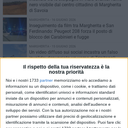
nero visibile dal centro cittadino di Margherita
di Savoia
MARGHERITA - 16 GIUGNO 2026
Inseguimento da film tra Margherita e San
Ferdinando: Peugeot 208 forza il posto di
blocco dei Carabinieri e fugge
MARGHERITA - 15 GIUGNO 2026
Un video diffuso sui social incastra un falso
invalido: denunciato un uomo di Trinitapoli
Il rispetto della tua riservatezza è la
nostra priorità
MARGHERITA - 29 MAGGIO 2026
Frode sul carburante per la pesca: scoperti sei
Noi e i nostri 1733
partner
memorizziamo e/o accediamo a
comandanti di pescherecci a Margherita di
informazioni su un dispositivo, come i cookie, e trattiamo dati
Savoia
personali, come identificatori univoci e informazioni standard
inviate da un dispositivo per annunci e contenuti personalizzati,
MARGHERITA - 5 MAGGIO 2026
misurazione di annunci e contenuti, analisi dell'audience e
Vende merce contraffatta e aggredisce gli
sviluppo dei servizi.
Con la tua autorizzazione noi e i nostri
agenti: arrestato un senegalese a Margherita
partner possiamo utilizzare dati precisi di geolocalizzazione e
identificazione tramite la scansione del dispositivo. Puoi fare clic
MARGHERITA - 29 APRILE 2026