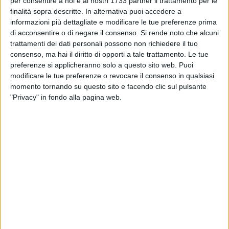
per consentire a noi e ai nostri 1733 partner il trattamento per le
Sequestro e rapina a un autotrasportatore a
finalità sopra descritte. In alternativa puoi accedere a
Margherita: fermati in 4 indagati
informazioni più dettagliate e modificare le tue preferenze prima
di acconsentire o di negare il consenso.
Si rende noto che alcuni
trattamenti dei dati personali possono non richiedere il tuo
MARGHERITA - 25 APRILE 2026
Investita sulle strisce pedonali a Margherita di
consenso, ma hai il diritto di opporti a tale trattamento. Le tue
Savoia: lievi ferite per una giovane donna
preferenze si applicheranno solo a questo sito web. Puoi
modificare le tue preferenze o revocare il consenso in qualsiasi
momento tornando su questo sito e facendo clic sul pulsante
MARGHERITA - 23 APRILE 2026
"Privacy" in fondo alla pagina web.
Grave incidente sulla SP15: due vittime di
Margherita di Savoia
MARGHERITA - 16 APRILE 2026
Rapina a Margherita di Savoia: nel mirino un
emporio cinese
MARGHERITA - 13 APRILE 2026
Incidente sul lavoro a Margherita di Savoia:
operaio colpito da cassoni caduti per il vento