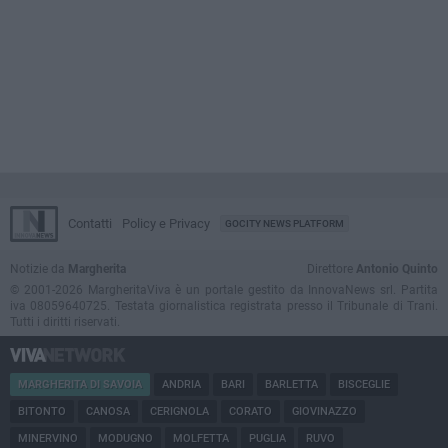
Contatti
Policy e Privacy
GOCITY NEWS PLATFORM
Notizie da
Margherita
Direttore
Antonio Quinto
© 2001-2026 MargheritaViva è un portale gestito da InnovaNews srl. Partita
iva 08059640725. Testata giornalistica registrata presso il Tribunale di Trani.
Tutti i diritti riservati.
MARGHERITA DI SAVOIA
ANDRIA
BARI
BARLETTA
BISCEGLIE
BITONTO
CANOSA
CERIGNOLA
CORATO
GIOVINAZZO
MINERVINO
MODUGNO
MOLFETTA
PUGLIA
RUVO