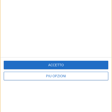
ACCETTO
PIÙ OPZIONI
PIÙ LETTI QUESTO MESE
VENERDÌ 17 LUGLIO
Margherita di Savoia piange Florindo Ricciuti: si spegne uno dei dj
simbolo della comunità
MERCOLEDÌ 22 LUGLIO
Notte Rosa a Margherita di Savoia: rinviata a causa delle
previsioni meteorologiche avverse