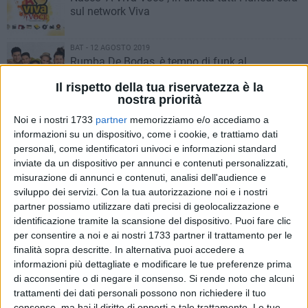
sul network Viva
BAT - 12 AGOSTO 2019
Rumba De Bodas, è tempo di funk al
Barbayanne
Il rispetto della tua riservatezza è la
nostra priorità
MARGHERITA - 3 AGOSTO 2019
Noi e i nostri 1733
partner
memorizziamo e/o accediamo a
La cumbia di Cacao Mental conquista
informazioni su un dispositivo, come i cookie, e trattiamo dati
Barbayanne
personali, come identificatori univoci e informazioni standard
inviate da un dispositivo per annunci e contenuti personalizzati,
BAT - 29 GIUGNO 2019
misurazione di annunci e contenuti, analisi dell'audience e
Mésa in concerto al Barbayanne: giovane
sviluppo dei servizi.
Con la tua autorizzazione noi e i nostri
promessa del cantautorato italiano
partner possiamo utilizzare dati precisi di geolocalizzazione e
identificazione tramite la scansione del dispositivo. Puoi fare clic
per consentire a noi e ai nostri 1733 partner il trattamento per le
MARGHERITA - 2 GIUGNO 2019
finalità sopra descritte. In alternativa puoi accedere a
Musica, a Barletta due eventi promossi
informazioni più dettagliate e modificare le tue preferenze prima
dall'associazione Promoter e Dj
di acconsentire o di negare il consenso.
Si rende noto che alcuni
trattamenti dei dati personali possono non richiedere il tuo
MARGHERITA - 2 GENNAIO 2019
consenso, ma hai il diritto di opporti a tale trattamento. Le tue