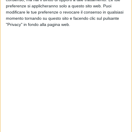
"The Big Party" saluta il 2019. «Notte
preferenze si applicheranno solo a questo sito web. Puoi
memorabile»
modificare le tue preferenze o revocare il consenso in qualsiasi
momento tornando su questo sito e facendo clic sul pulsante
"Privacy" in fondo alla pagina web.
MARGHERITA - 29 DICEMBRE 2018
A Margherita di Savoia tutti in piazza per
brindare al nuovo anno
MARGHERITA - 19 DICEMBRE 2018
Giada Farano: da Margherita di Savoia a "La
prova del cuoco"
MARGHERITA - 12 AGOSTO 2018
Fabrizio Corona a Margherita di Savoia: si
scatena il gossip sulla sua nuova compagna
MARGHERITA - 16 LUGLIO 2017
Giada Farano, da Margherita di Savoia al Wind
Summer Festival