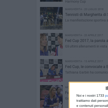
Harmony Cup
MARGHERITA - 20 LUGLIO 2018
Tennisti di Margherita di 
La manifestazione sportiva si
MARGHERITA - 20 APRILE 2017
Fed Cup 2017, la parola 
Gli ultimi allenamenti in vista
MARGHERITA - 13 APRILE 2017
Fed Cup, le convocate a Ba
Tathiana Garbin ha comunicat
I
MONDO - 4 APRILE 2017
Fed Cup, sempre più vicina
Noi e i nostri 1733
p
Garbin: “Dal pubblico pugliese
trattiamo dati person
e contenuti personali