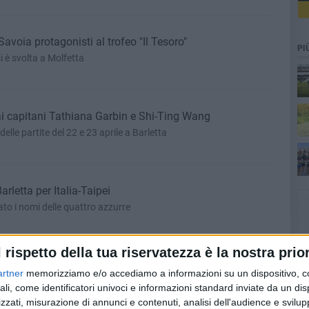
Savoia protagonisti al trofeo "Il Tesoro"
PI
 è svolta a Molfetta
ai capitani Tathiana Garbin e Shi-Ting Wang
 delle partite del 22 e 23 aprile a Barletta
rletta per Italia-Taipei
o i nomi delle quattro azzurre
l rispetto della tua riservatezza è la nostra prior
 Italia-Taipei a Barletta
artner
memorizziamo e/o accediamo a informazioni su un dispositivo, c
 la spinta in più”
ali, come identificatori univoci e informazioni standard inviate da un di
zzati, misurazione di annunci e contenuti, analisi dell'audience e svilupp