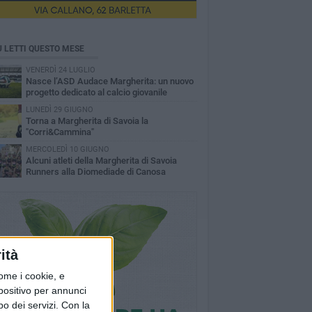
Ù LETTI QUESTO MESE
VENERDÌ 24 LUGLIO
Nasce l’ASD Audace Margherita: un nuovo
progetto dedicato al calcio giovanile
LUNEDÌ 29 GIUGNO
Torna a Margherita di Savoia la
"Corri&Cammina"
MERCOLEDÌ 10 GIUGNO
Alcuni atleti della Margherita di Savoia
Runners alla Diomediade di Canosa
ità
ome i cookie, e
spositivo per annunci
o dei servizi.
Con la