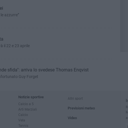
ei
 le azzurre”
ta
 il 22 e 23 aprile
ande sfida": arriva lo svedese Thomas Enqvist
'infortunato Guy Forget
Notizie sportive
Altri sport
I
Calcio a 5
R
Previsioni meteo
Arti Marziali
M
Calcio
Video
a
Vela
Tennis