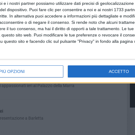
i e i nostri partner possiamo utilizzare dati precisi di geolocalizzazione 
del dispositivo. Puoi fare clic per consentire a noi e ai nostri 1733 partn
iglietti giornalieri per la Fed Cup
critte. In alternativa puoi accedere a informazioni più dettagliate e modif
acconsentire o di negare il consenso.
Si rende noto che alcuni trattamen
e il tuo consenso, ma hai il diritto di opporti a tale trattamento. Le tue
 questo sito web. Puoi modificare le tue preferenze o revocare il conse
questo sito e facendo clic sul pulsante "Privacy" in fondo alla pagina
a-Taipei
nnis e territorio”
PIÙ OPZIONI
ACCETTO
sentazione della sfida Italia - Taipei
 appassionati ieri al Palazzo della Marra
ei
resentazione a Barletta