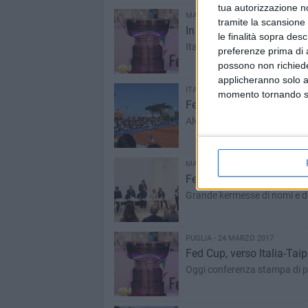
tua autorizzazione no
MARGHERITA - 30 MARZO 2017
tramite la scansione 
In vendita abbonamenti e b
le finalità sopra des
Italia-Taipei a Barletta
preferenze prima di 
possono non richieder
applicheranno solo a
ITALIA - 28 MARZO 2017
momento tornando su 
Fed Cup, si avvicina Itali
Alvisi: “Così si promuovono te
MARGHERITA - 25 MARZO 2017
Fed Cup: a Barletta la pre
Grande kermesse di nomi e di
PUGLIA - 24 MARZO 2017
Fed Cup, verso Italia-Taip
Oggi conferenza stampa di p