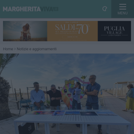
MENU
Home
Notizie e aggiornamenti