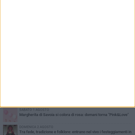
minoranza ha votato contro una delibera che
aumenta la TARI»
PIÙ LETTI QUESTA SETTIMANA
SABATO 1 AGOSTO
Margherita di Savoia si colora di rosa: domani torna "Pink&Love"
DOMENICA 2 AGOSTO
Tra fede, tradizione e folklore: entrano nel vivo i festeggiamenti in