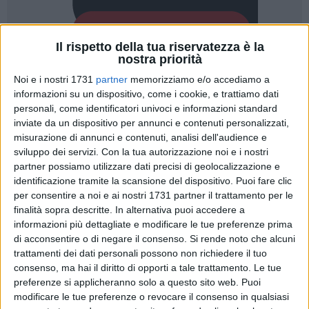
Il rispetto della tua riservatezza è la
nostra priorità
Noi e i nostri 1731
partner
memorizziamo e/o accediamo a
informazioni su un dispositivo, come i cookie, e trattiamo dati
personali, come identificatori univoci e informazioni standard
inviate da un dispositivo per annunci e contenuti personalizzati,
misurazione di annunci e contenuti, analisi dell'audience e
Si è conclusa con successo la cerimonia di premiazione
sviluppo dei servizi.
Con la tua autorizzazione noi e i nostri
della seconda edizione del concorso fotografico "Aquiloni nel
partner possiamo utilizzare dati precisi di geolocalizzazione e
vento", evento collaterale al Festival Internazionale degli
identificazione tramite la scansione del dispositivo. Puoi fare clic
Aquiloni di Margherita di Savoia. L'iniziativa, promossa
per consentire a noi e ai nostri 1731 partner il trattamento per le
finalità sopra descritte. In alternativa puoi accedere a
dall'Associazione degli Stabilimenti Balneari di Margherita di
informazioni più dettagliate e modificare le tue preferenze prima
Savoia (A.S. BA) e supportata da una giuria qualificata, ha
di acconsentire o di negare il consenso.
Si rende noto che alcuni
visto la partecipazione entusiasta di numerosi appassionati
trattamenti dei dati personali possono non richiedere il tuo
e professionisti della fotografia.
consenso, ma hai il diritto di opporti a tale trattamento. Le tue
preferenze si applicheranno solo a questo sito web. Puoi
Gli organizzatori, il Presidente Antonio Capacchione, insieme
modificare le tue preferenze o revocare il consenso in qualsiasi