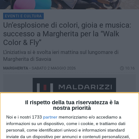
EVENTI E CULTURA
Un’esplosione di colori, gioia e musica:
successo a Margherita per la “Walk
Color & Fly”
L’iniziativa si è svolta ieri mattina sul lungomare di
Margherita di Savoia
MARGHERITA -
SABATO 2 MAGGIO 2026
10.16
Il rispetto della tua riservatezza è la
nostra priorità
Noi e i nostri 1733
partner
memorizziamo e/o accediamo a
informazioni su un dispositivo, come i cookie, e trattiamo dati
personali, come identificatori univoci e informazioni standard
inviate da un dispositivo per annunci e contenuti personalizzati,