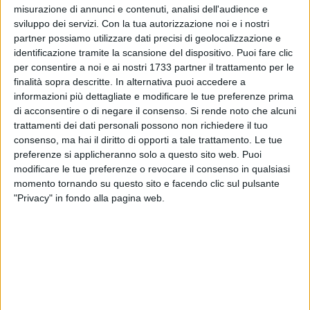
misurazione di annunci e contenuti, analisi dell'audience e
sviluppo dei servizi.
Con la tua autorizzazione noi e i nostri
partner possiamo utilizzare dati precisi di geolocalizzazione e
identificazione tramite la scansione del dispositivo. Puoi fare clic
per consentire a noi e ai nostri 1733 partner il trattamento per le
A cura di
ARIANNA RIONTINO
finalità sopra descritte. In alternativa puoi accedere a
informazioni più dettagliate e modificare le tue preferenze prima
di acconsentire o di negare il consenso.
Si rende noto che alcuni
trattamenti dei dati personali possono non richiedere il tuo
Tra colori, musica e tanto divertimento
torna a Margherita di
consenso, ma hai il diritto di opporti a tale trattamento. Le tue
Savoia la "Walk Color & Fly"
, che si è svolta ieri mattina sulla
preferenze si applicheranno solo a questo sito web. Puoi
spiaggia di Margherita
, registrando un grande successo ed
modificare le tue preferenze o revocare il consenso in qualsiasi
una numerosa partecipazione.
momento tornando su questo sito e facendo clic sul pulsante
"Privacy" in fondo alla pagina web.
L'evento che si svolge ogni anno in
occasione del Festival
internazionale dell'Aquilone
, è organizzato
dall'Asba
, in
collaborazione con
l'associazione "Margherita Cammina"
e
con il patrocinio del
Comune di Margherita di Savoia
.
L'obiettivo dell'iniziativa è quello di
regalare gioia, armonia e