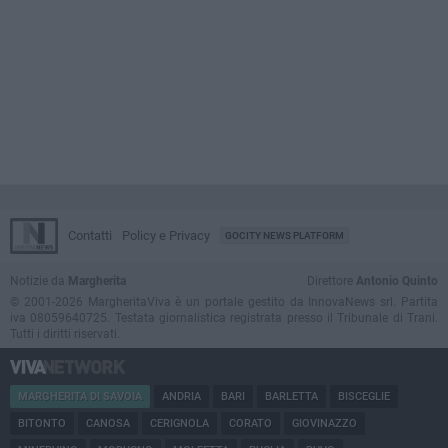
Contatti
Policy e Privacy
GOCITY NEWS PLATFORM
Notizie da
Margherita
Direttore
Antonio Quinto
© 2001-2026 MargheritaViva è un portale gestito da InnovaNews srl. Partita
iva 08059640725. Testata giornalistica registrata presso il Tribunale di Trani.
Tutti i diritti riservati.
MARGHERITA DI SAVOIA
ANDRIA
BARI
BARLETTA
BISCEGLIE
BITONTO
CANOSA
CERIGNOLA
CORATO
GIOVINAZZO