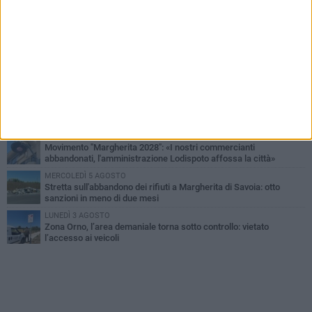
SABATO 1 AGOSTO
Margherita di Savoia si colora di rosa: domani torna "Pink&Love"
DOMENICA 2 AGOSTO
Tra fede, tradizione e folklore: entrano nel vivo i festeggiamenti in
onore del Santissimo Salvatore
MERCOLEDÌ 5 AGOSTO
Elena Muoio: «Non rispondo ai "topi da tastiera". Ora è il tempo
della Festa Patronale»
LUNEDÌ 3 AGOSTO
Movimento "Margherita 2028": «I nostri commercianti
abbandonati, l'amministrazione Lodispoto affossa la città»
MERCOLEDÌ 5 AGOSTO
Stretta sull'abbandono dei rifiuti a Margherita di Savoia: otto
sanzioni in meno di due mesi
LUNEDÌ 3 AGOSTO
Zona Orno, l’area demaniale torna sotto controllo: vietato
l’accesso ai veicoli