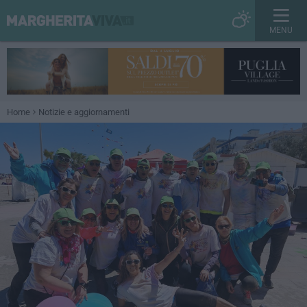
MENU
Home
Notizie e aggiornamenti