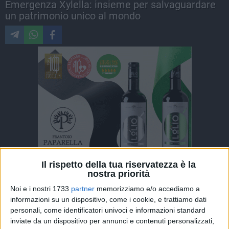
Emergenza Xylella: insieme per salvaguardare
un patrimonio unico al mondo
Il rispetto della tua riservatezza è la
nostra priorità
ALTRI VIDEO PUBBLICATI DI RECENTE
Noi e i nostri 1733
partner
memorizziamo e/o accediamo a
informazioni su un dispositivo, come i cookie, e trattiamo dati
personali, come identificatori univoci e informazioni standard
inviate da un dispositivo per annunci e contenuti personalizzati,