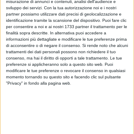
misurazione di annunci e contenuti, analisi dell'audience e
sviluppo dei servizi.
Con la tua autorizzazione noi e i nostri
partner possiamo utilizzare dati precisi di geolocalizzazione e
identificazione tramite la scansione del dispositivo. Puoi fare clic
per consentire a noi e ai nostri 1733 partner il trattamento per le
SOCIAL VIDEO
2 MINUTI
SOCIAL VIDEO
4 MINUTI
finalità sopra descritte. In alternativa puoi accedere a
Spartizione del mare 2026
Si è conclusa la quarta edizione
del Premio Donna oraganizzata
informazioni più dettagliate e modificare le tue preferenze prima
dall'associazione F.I.D.A.P.A.
di acconsentire o di negare il consenso.
Si rende noto che alcuni
trattamenti dei dati personali possono non richiedere il tuo
consenso, ma hai il diritto di opporti a tale trattamento. Le tue
preferenze si applicheranno solo a questo sito web. Puoi
modificare le tue preferenze o revocare il consenso in qualsiasi
momento tornando su questo sito e facendo clic sul pulsante
"Privacy" in fondo alla pagina web.
SOCIAL VIDEO
4 MINUTI
SOCIAL VIDEO
43 SECONDI
Margherita d'Oro 2024
Margherita di Savoia alla Bit,
Santobuono: «La città offre un
turismo diversificato»