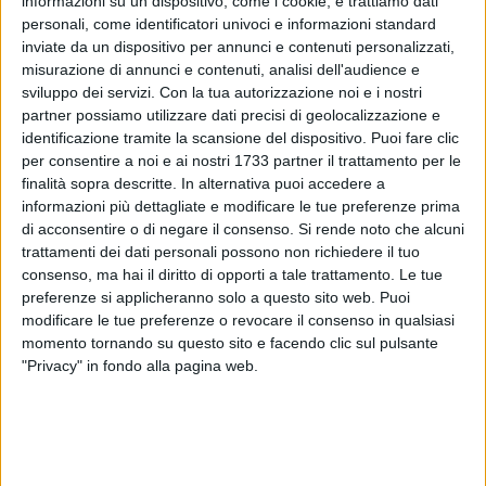
informazioni su un dispositivo, come i cookie, e trattiamo dati
personali, come identificatori univoci e informazioni standard
inviate da un dispositivo per annunci e contenuti personalizzati,
misurazione di annunci e contenuti, analisi dell'audience e
sviluppo dei servizi.
Con la tua autorizzazione noi e i nostri
76
A cura di
partner possiamo utilizzare dati precisi di geolocalizzazione e
CRISTIANA LENOCI
identificazione tramite la scansione del dispositivo. Puoi fare clic
per consentire a noi e ai nostri 1733 partner il trattamento per le
finalità sopra descritte. In alternativa puoi accedere a
Sarà ancora una volta il
Lungomare Cristoforo Colombo
la
informazioni più dettagliate e modificare le tue preferenze prima
di acconsentire o di negare il consenso.
Si rende noto che alcuni
location della Mostra Mercato dell'Artigianato e dei Prodotti
trattamenti dei dati personali possono non richiedere il tuo
Tipici, che si svolgerà a Margherita di Savoia da
giovedì 10 a
consenso, ma hai il diritto di opporti a tale trattamento. Le tue
lunedì 21 agosto
.
preferenze si applicheranno solo a questo sito web. Puoi
L'evento si rinnova da undici anni, ormai, e attira tanti
modificare le tue preferenze o revocare il consenso in qualsiasi
visitatori desiderosi di conoscere e apprezzare le realtà
momento tornando su questo sito e facendo clic sul pulsante
artigianali e gastronomiche del territorio.
"Privacy" in fondo alla pagina web.
Saranno circa 50 gli stand presenti su tutto il lungomare,
aperti al pubblico tutte le sere dalle ore 19.00 alle ore 02.00,
a partire da giovedì 10 Agosto.
Sono previste anche attrazioni per i più piccoli: "
Il Gonfiabile