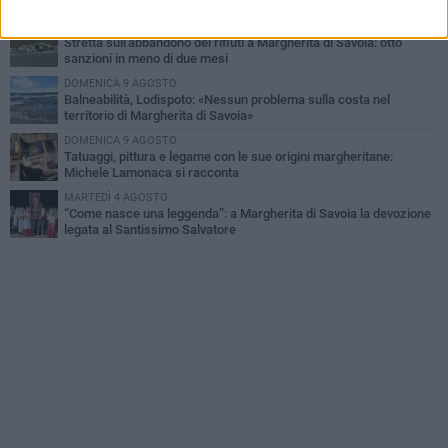
della Festa Patronale»
MERCOLEDÌ 5 AGOSTO
Stretta sull'abbandono dei rifiuti a Margherita di Savoia: otto
sanzioni in meno di due mesi
DOMENICA 9 AGOSTO
Balneabilità, Lodispoto: «Nessun problema sulla costa nel
territorio di Margherita di Savoia»
DOMENICA 9 AGOSTO
Tatuaggi, pittura e legame con le sue origini margheritane:
Michele Lamonaca si racconta
MARTEDÌ 4 AGOSTO
“Come nasce una leggenda”: a Margherita di Savoia la devozione
legata al Santissimo Salvatore