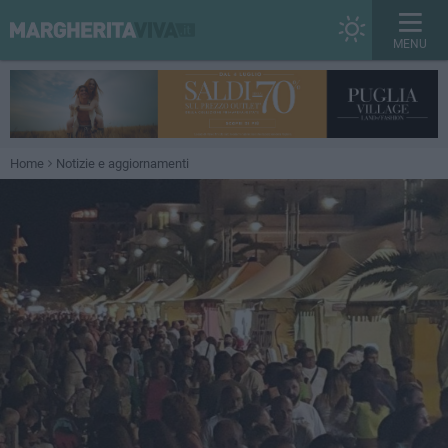
MENU
Home
Notizie e aggiornamenti