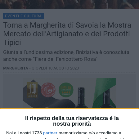
EVENTI E CULTURA
Torna a Margherita di Savoia la Mostra
Mercato dell’Artigianato e dei Prodotti
Tipici
Giunta all’undicesima edizione, l’iniziativa è conosciuta
anche come “Fiera del Fenicottero Rosa”
MARGHERITA -
GIOVEDÌ 10 AGOSTO 2023
Il rispetto della tua riservatezza è la
nostra priorità
Noi e i nostri 1733
partner
memorizziamo e/o accediamo a