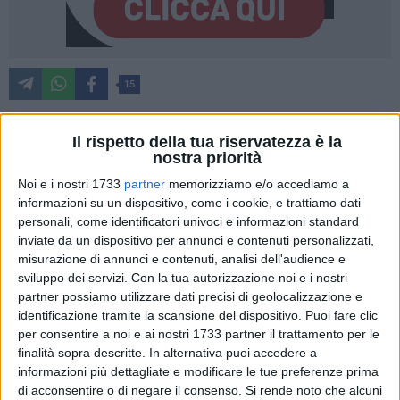
15
Il rispetto della tua riservatezza è la
Si è conclusa lo scorso
31 agosto
l'esposizione fotografica
nostra priorità
dal titolo "
Attimi di luce
", allestita nel vecchio
Palazzo di
Noi e i nostri 1733
partner
memorizziamo e/o accediamo a
Città
di
Margherita di Savoia
. Un'occasione per
raccontare,
informazioni su un dispositivo, come i cookie, e trattiamo dati
ma soprattutto per
valorizzare il territorio
.
personali, come identificatori univoci e informazioni standard
inviate da un dispositivo per annunci e contenuti personalizzati,
misurazione di annunci e contenuti, analisi dell'audience e
Di seguito il commento di
Michele Todisco
, il fotografo che
sviluppo dei servizi.
Con la tua autorizzazione noi e i nostri
ha curato personalmente l'iniziativa.
partner possiamo utilizzare dati precisi di geolocalizzazione e
identificazione tramite la scansione del dispositivo. Puoi fare clic
«All'esito della mia mostra paesaggistica intitolata "Attimi di
per consentire a noi e ai nostri 1733 partner il trattamento per le
luce", sento di poter affermare che poter esporre ventotto
finalità sopra descritte. In alternativa puoi accedere a
stampe che ritraggono scorci della nostra terra ha significato
informazioni più dettagliate e modificare le tue preferenze prima
per me poter dare un
contributo concreto in fatto di
di acconsentire o di negare il consenso.
Si rende noto che alcuni