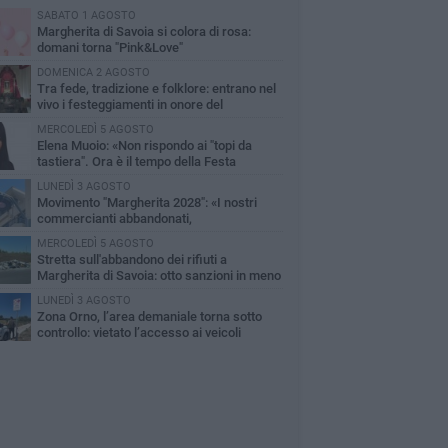
SABATO 1 AGOSTO
Margherita di Savoia si colora di rosa:
domani torna "Pink&Love"
DOMENICA 2 AGOSTO
Tra fede, tradizione e folklore: entrano nel
vivo i festeggiamenti in onore del
ntissimo Salvatore
MERCOLEDÌ 5 AGOSTO
Elena Muoio: «Non rispondo ai "topi da
tastiera". Ora è il tempo della Festa
tronale»
LUNEDÌ 3 AGOSTO
Movimento "Margherita 2028": «I nostri
commercianti abbandonati,
mministrazione Lodispoto affossa la città»
MERCOLEDÌ 5 AGOSTO
Stretta sull'abbandono dei rifiuti a
Margherita di Savoia: otto sanzioni in meno
 due mesi
LUNEDÌ 3 AGOSTO
Zona Orno, l’area demaniale torna sotto
controllo: vietato l’accesso ai veicoli