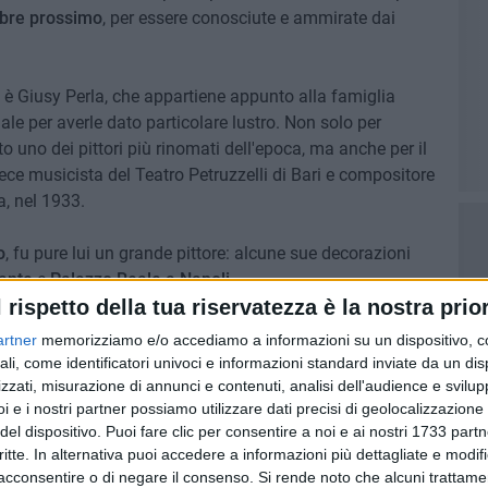
mbre prossimo
, per essere conosciute e ammirate dai
o è Giusy Perla, che appartiene appunto alla famiglia
ale per averle dato particolare lustro. Non solo per
 uno dei pittori più rinomati dell'epoca, ma anche per il
ece musicista del Teatro Petruzzelli di Bari e compositore
a, nel 1933.
o
, fu pure lui un grande pittore: alcune sue decorazioni
ante
e
Palazzo Reale a Napoli.
l rispetto della tua riservatezza è la nostra prior
ostra (che aprirà i battenti il 9 Settembre alle ore 19) tra
artner
memorizziamo e/o accediamo a informazioni su un dispositivo, c
zza è trasversale, e l'arte è sicuramente una disciplina
ali, come identificatori univoci e informazioni standard inviate da un di
 ammirarla.
zzati, misurazione di annunci e contenuti, analisi dell'audience e svilupp
i e i nostri partner possiamo utilizzare dati precisi di geolocalizzazione 
del dispositivo. Puoi fare clic per consentire a noi e ai nostri 1733 partn
critte. In alternativa puoi accedere a informazioni più dettagliate e modif
acconsentire o di negare il consenso.
Si rende noto che alcuni trattamen