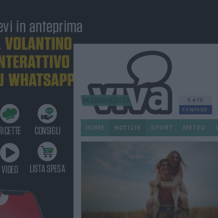
9.670
FANPAGE
HOME
NOTIZIE
SPORT
METEO