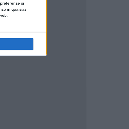
 preferenze si
nso in qualsiasi
 web.