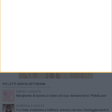
commercianti abbandonati, l'amministrazione
Lodispoto affossa la città»
PIÙ LETTI QUESTA SETTIMANA
SABATO 1 AGOSTO
Margherita di Savoia si colora di rosa: domani torna "Pink&Love"
DOMENICA 2 AGOSTO
Tra fede, tradizione e folklore: entrano nel vivo i festeggiamenti in