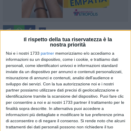
99
Il rispetto della tua riservatezza è la
nostra priorità
A Margherita di Savoia è stata aperta al pubblico la mostra
Noi e i nostri 1733
partner
memorizziamo e/o accediamo a
informazioni su un dispositivo, come i cookie, e trattiamo dati
"Salina di Margherita di Savoia. Storia ed Evoluzione
personali, come identificatori univoci e informazioni standard
Tecnologica"
, un evento che celebra la ricca storia e la
inviate da un dispositivo per annunci e contenuti personalizzati,
trasformazione tecnologica delle saline locali. La mostra,
misurazione di annunci e contenuti, analisi dell'audience e
realizzata dai due ex-dipendenti dei Monopoli di Stato,
sviluppo dei servizi.
Con la tua autorizzazione noi e i nostri
Tommaso Delluniversità e Salvatore Distaso, con il supporto
partner possiamo utilizzare dati precisi di geolocalizzazione e
di Salvatore Giannino dell'Associazione "Fare Natura", è un
identificazione tramite la scansione del dispositivo. Puoi fare clic
viaggio immersivo nel cuore di una delle saline più
per consentire a noi e ai nostri 1733 partner il trattamento per le
finalità sopra descritte. In alternativa puoi accedere a
importanti d'Europa.
informazioni più dettagliate e modificare le tue preferenze prima
di acconsentire o di negare il consenso.
Si rende noto che alcuni
La mostra è organizzata in
tre settori distinti
, ognuno dei
trattamenti dei dati personali possono non richiedere il tuo
quali offre un'esperienza unica e affascinante: