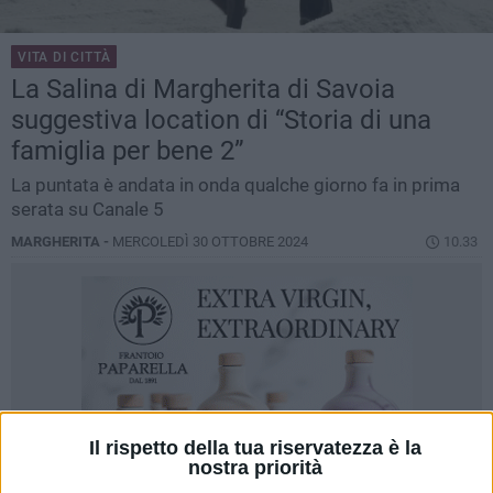
VITA DI CITTÀ
La Salina di Margherita di Savoia
suggestiva location di “Storia di una
famiglia per bene 2”
La puntata è andata in onda qualche giorno fa in prima
serata su Canale 5
MARGHERITA -
MERCOLEDÌ 30 OTTOBRE 2024
10.33
Il rispetto della tua riservatezza è la
nostra priorità