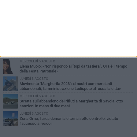
PIÙ LETTI QUESTA SETTIMANA
SABATO 1 AGOSTO
Margherita di Savoia si colora di rosa: domani torna "Pink&Love"
DOMENICA 2 AGOSTO
Tra fede, tradizione e folklore: entrano nel vivo i festeggiamenti in
onore del Santissimo Salvatore
MERCOLEDÌ 5 AGOSTO
Elena Muoio: «Non rispondo ai "topi da tastiera". Ora è il tempo
della Festa Patronale»
LUNEDÌ 3 AGOSTO
Movimento "Margherita 2028": «I nostri commercianti
abbandonati, l'amministrazione Lodispoto affossa la città»
MERCOLEDÌ 5 AGOSTO
Stretta sull'abbandono dei rifiuti a Margherita di Savoia: otto
sanzioni in meno di due mesi
LUNEDÌ 3 AGOSTO
Zona Orno, l’area demaniale torna sotto controllo: vietato
l’accesso ai veicoli