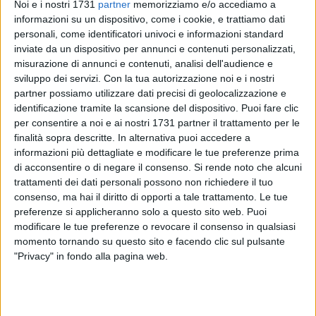
Noi e i nostri 1731
partner
memorizziamo e/o accediamo a
informazioni su un dispositivo, come i cookie, e trattiamo dati
personali, come identificatori univoci e informazioni standard
inviate da un dispositivo per annunci e contenuti personalizzati,
misurazione di annunci e contenuti, analisi dell'audience e
8
A cura di
sviluppo dei servizi.
Con la tua autorizzazione noi e i nostri
CRISTIANA LENOCI
partner possiamo utilizzare dati precisi di geolocalizzazione e
identificazione tramite la scansione del dispositivo. Puoi fare clic
per consentire a noi e ai nostri 1731 partner il trattamento per le
La seconda stagione della serie tv "Storia di una famiglia per
finalità sopra descritte. In alternativa puoi accedere a
bene 2" è stata girata in diverse zone della Puglia, tra cui
informazioni più dettagliate e modificare le tue preferenze prima
anche la suggestiva Riserva naturale delle Saline di
di acconsentire o di negare il consenso.
Si rende noto che alcuni
trattamenti dei dati personali possono non richiedere il tuo
Margherita di Savoia.
consenso, ma hai il diritto di opporti a tale trattamento. Le tue
La fiction, tratta dall'omonimo romanzo di Rosa Ventrella, è
preferenze si applicheranno solo a questo sito web. Puoi
ambientata a Bari durante gli anni Novanta. La prima
modificare le tue preferenze o revocare il consenso in qualsiasi
puntata della nuova stagione è andata in onda su Rai Uno
momento tornando su questo sito e facendo clic sul pulsante
venerdì 11 Ottobre.
"Privacy" in fondo alla pagina web.
Le riprese sono state effettuate soprattutto a Bari, ma hanno
toccato anche le città costiere di Molfetta, Monopoli,
Giovinazzo, Sovereto e Bisceglie.