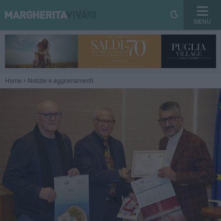
MENU
Home
Notizie e aggiornamenti