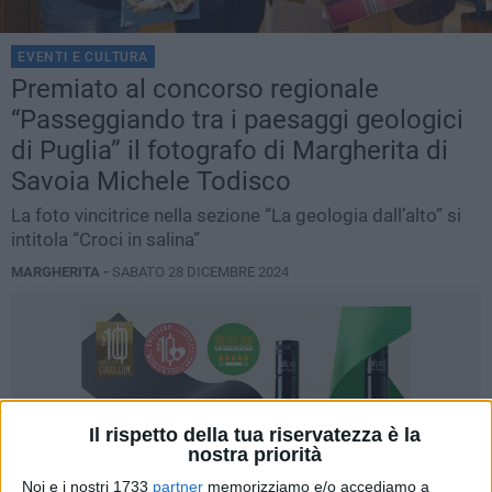
EVENTI E CULTURA
Premiato al concorso regionale
“Passeggiando tra i paesaggi geologici
di Puglia” il fotografo di Margherita di
Savoia Michele Todisco
La foto vincitrice nella sezione “La geologia dall’alto” si
intitola “Croci in salina”
MARGHERITA -
SABATO 28 DICEMBRE 2024
Il rispetto della tua riservatezza è la
nostra priorità
Noi e i nostri 1733
partner
memorizziamo e/o accediamo a