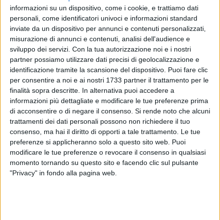
informazioni su un dispositivo, come i cookie, e trattiamo dati
personali, come identificatori univoci e informazioni standard
inviate da un dispositivo per annunci e contenuti personalizzati,
misurazione di annunci e contenuti, analisi dell'audience e
sviluppo dei servizi.
Con la tua autorizzazione noi e i nostri
partner possiamo utilizzare dati precisi di geolocalizzazione e
16
A cura di
identificazione tramite la scansione del dispositivo. Puoi fare clic
CRISTIANA LENOCI
per consentire a noi e ai nostri 1733 partner il trattamento per le
finalità sopra descritte. In alternativa puoi accedere a
informazioni più dettagliate e modificare le tue preferenze prima
Regione Puglia
ha indetto un concorso fotografico per
di acconsentire o di negare il consenso.
Si rende noto che alcuni
valorizzare il nostro territorio e il suo contesto geologico,
trattamenti dei dati personali possono non richiedere il tuo
intitolato "
Passeggiando tra i paesaggi geologici della
consenso, ma hai il diritto di opporti a tale trattamento. Le tue
Puglia".
Il convegno e la cerimonia di premiazione del
preferenze si applicheranno solo a questo sito web. Puoi
modificare le tue preferenze o revocare il consenso in qualsiasi
concorso si sono svolti il 19 Dicembre scorso presso il
momento tornando su questo sito e facendo clic sul pulsante
Palazzo della Presidenza della Regione Puglia, nella sala di
"Privacy" in fondo alla pagina web.
Jeso (sul lungomare Nazario Sauro).
Durante l'evento conclusivo sono stati proclamati i vincitori
delle varie sezioni del concorso. Michele Todisco, fotografo