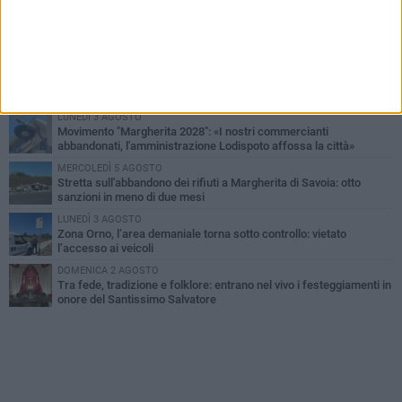
VENERDÌ 7 AGOSTO
Il sindaco Lodispoto rende omaggio al Luogotenente Pietro Della
Sala
MERCOLEDÌ 5 AGOSTO
Elena Muoio: «Non rispondo ai "topi da tastiera". Ora è il tempo
della Festa Patronale»
LUNEDÌ 3 AGOSTO
Movimento "Margherita 2028": «I nostri commercianti
abbandonati, l'amministrazione Lodispoto affossa la città»
MERCOLEDÌ 5 AGOSTO
Stretta sull'abbandono dei rifiuti a Margherita di Savoia: otto
sanzioni in meno di due mesi
LUNEDÌ 3 AGOSTO
Zona Orno, l’area demaniale torna sotto controllo: vietato
l’accesso ai veicoli
DOMENICA 2 AGOSTO
Tra fede, tradizione e folklore: entrano nel vivo i festeggiamenti in
onore del Santissimo Salvatore