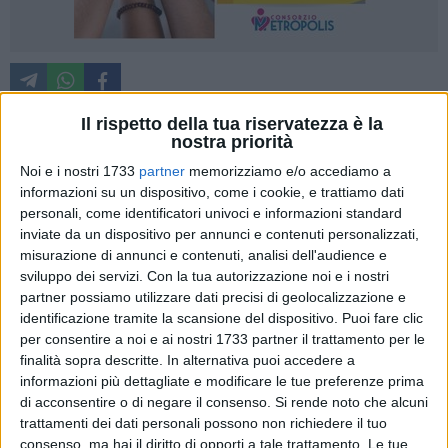
Il rispetto della tua riservatezza è la
nostra priorità
Non si arresta l'ondata di incendi nelle campagne che sta
Noi e i nostri 1733
partner
memorizziamo e/o accediamo a
interessando le principali arterie di Margherita di Savoia.
informazioni su un dispositivo, come i cookie, e trattiamo dati
Dopo il rogo documentato nella serata di ieri, a distanza di
personali, come identificatori univoci e informazioni standard
poche ore un nuovo focolaio si è sviluppato appena fuori dal
inviate da un dispositivo per annunci e contenuti personalizzati,
misurazione di annunci e contenuti, analisi dell'audience e
centro abitato, lungo la strada provinciale che conduce a
sviluppo dei servizi.
Con la tua autorizzazione noi e i nostri
Zapponeta.
partner possiamo utilizzare dati precisi di geolocalizzazione e
Le fiamme hanno interessato la vegetazione che si estende
identificazione tramite la scansione del dispositivo. Puoi fare clic
tra la pista ciclabile e i bacini della salina, un'area di
per consentire a noi e ai nostri 1733 partner il trattamento per le
straordinario valore naturalistico, ricca di flora, fauna e
finalità sopra descritte. In alternativa puoi accedere a
biodiversità. Un patrimonio ambientale che ancora una volta
informazioni più dettagliate e modificare le tue preferenze prima
è stato messo a dura prova dalla violenza del fuoco.
di acconsentire o di negare il consenso.
Si rende noto che alcuni
trattamenti dei dati personali possono non richiedere il tuo
Nella mattinata di oggi, poco prima di mezzogiorno, qualche
consenso, ma hai il diritto di opporti a tale trattamento. Le tue