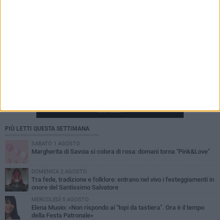
PIÙ LETTI QUESTA SETTIMANA
SABATO 1 AGOSTO
Margherita di Savoia si colora di rosa: domani torna "Pink&Love"
DOMENICA 2 AGOSTO
Tra fede, tradizione e folklore: entrano nel vivo i festeggiamenti in
onore del Santissimo Salvatore
MERCOLEDÌ 5 AGOSTO
Elena Muoio: «Non rispondo ai "topi da tastiera". Ora è il tempo
della Festa Patronale»