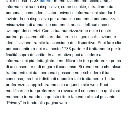
Noi e i nostri 1733
partner
memorizziamo e/o accediamo a
informazioni su un dispositivo, come i cookie, e trattiamo dati
personali, come identificatori univoci e informazioni standard
inviate da un dispositivo per annunci e contenuti personalizzati,
2
A cura di
misurazione di annunci e contenuti, analisi dell'audience e
CRISTIANA LENOCI
sviluppo dei servizi.
Con la tua autorizzazione noi e i nostri
partner possiamo utilizzare dati precisi di geolocalizzazione e
identificazione tramite la scansione del dispositivo. Puoi fare clic
È sicuramente un ottimo modo per inaugurare le attività
per consentire a noi e ai nostri 1733 partner il trattamento per le
parrocchiali estive che si svolgeranno a
Margherita di
finalità sopra descritte. In alternativa puoi accedere a
Savoia
, quello di organizzare una
b
iciclettata
presso le
informazioni più dettagliate e modificare le tue preferenze prima
Saline, rivolta a tutte le famiglie (bambini, genitori, nonni).
di acconsentire o di negare il consenso.
Si rende noto che alcuni
trattamenti dei dati personali possono non richiedere il tuo
Ad annunciare questo evento inaugurale dell'estate 2024 è
consenso, ma hai il diritto di opporti a tale trattamento. Le tue
don Michele Schiavone
, della
parrocchia San Pio di
preferenze si applicheranno solo a questo sito web. Puoi
Margherita di Savoia
, che si distingue per le sue
iniziative
modificare le tue preferenze o revocare il consenso in qualsiasi
originali
e
aggreganti.
momento tornando su questo sito e facendo clic sul pulsante
"La Biciclettata per le famiglie è rivolta a tutti, alle persone di
"Privacy" in fondo alla pagina web.
qualsiasi età che abbiano voglia di fare una bella
passeggiata all'interno delle nostre suggestive Saline.
Si svolgerà
giovedì 6 giugno
: l'appuntamento è alle ore