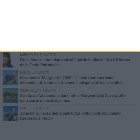
PIÙ LETTI QUESTA SETTIMANA
SABATO 1 AGOSTO
Margherita di Savoia si colora di rosa: domani torna "Pink&Love"
DOMENICA 2 AGOSTO
Tra fede, tradizione e folklore: entrano nel vivo i festeggiamenti in
onore del Santissimo Salvatore
MERCOLEDÌ 5 AGOSTO
Elena Muoio: «Non rispondo ai "topi da tastiera". Ora è il tempo
della Festa Patronale»
LUNEDÌ 3 AGOSTO
Movimento "Margherita 2028": «I nostri commercianti
abbandonati, l'amministrazione Lodispoto affossa la città»
MERCOLEDÌ 5 AGOSTO
Stretta sull'abbandono dei rifiuti a Margherita di Savoia: otto
sanzioni in meno di due mesi
LUNEDÌ 3 AGOSTO
Zona Orno, l’area demaniale torna sotto controllo: vietato
l’accesso ai veicoli