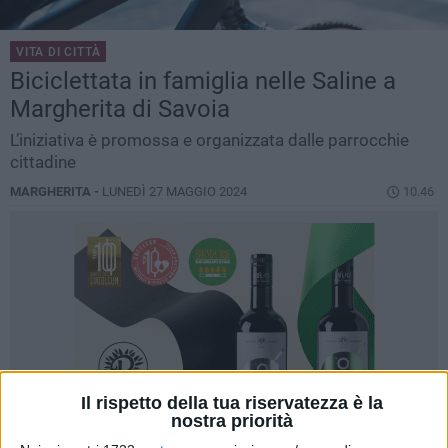
VITA DI CITTÀ
Biciclettata in famiglia nelle Saline a
Margherita di Savoia
L’iniziativa è promossa e organizzata dalle parrocchie
cittadine
MARGHERITA -
LUNEDÌ 27 MAGGIO 2024
10.46
Il rispetto della tua riservatezza è la
nostra priorità