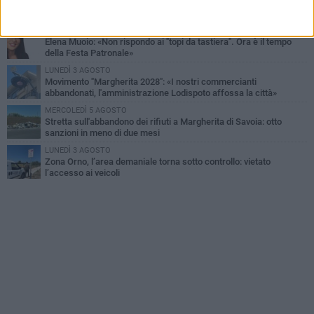
Tra fede, tradizione e folklore: entrano nel vivo i festeggiamenti in
onore del Santissimo Salvatore
MERCOLEDÌ 5 AGOSTO
Elena Muoio: «Non rispondo ai "topi da tastiera". Ora è il tempo
della Festa Patronale»
LUNEDÌ 3 AGOSTO
Movimento "Margherita 2028": «I nostri commercianti
abbandonati, l'amministrazione Lodispoto affossa la città»
MERCOLEDÌ 5 AGOSTO
Stretta sull'abbandono dei rifiuti a Margherita di Savoia: otto
sanzioni in meno di due mesi
LUNEDÌ 3 AGOSTO
Zona Orno, l’area demaniale torna sotto controllo: vietato
l’accesso ai veicoli