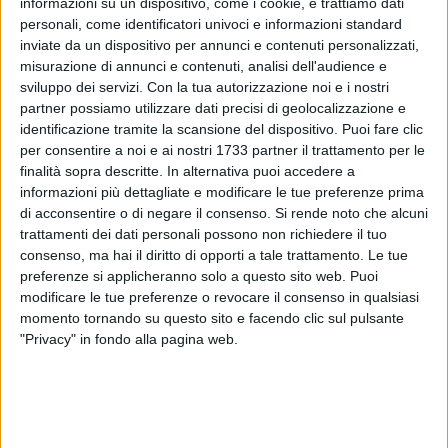
informazioni su un dispositivo, come i cookie, e trattiamo dati
personali, come identificatori univoci e informazioni standard
inviate da un dispositivo per annunci e contenuti personalizzati,
misurazione di annunci e contenuti, analisi dell'audience e
sviluppo dei servizi.
Con la tua autorizzazione noi e i nostri
5
partner possiamo utilizzare dati precisi di geolocalizzazione e
identificazione tramite la scansione del dispositivo. Puoi fare clic
per consentire a noi e ai nostri 1733 partner il trattamento per le
finalità sopra descritte. In alternativa puoi accedere a
In occasione dell'undicesimo convegno italiano delle
informazioni più dettagliate e modificare le tue preferenze prima
Bandiere Verdi, ottavo a livello internazionale, il Sindaco di
di acconsentire o di negare il consenso.
Si rende noto che alcuni
Margherita di Savoia avv. Bernardo Lodispoto ha ricevuto a
trattamenti dei dati personali possono non richiedere il tuo
San Salvo (Chieti) la settima Bandiera Verde consecutiva
consenso, ma hai il diritto di opporti a tale trattamento. Le tue
preferenze si applicheranno solo a questo sito web. Puoi
nella storia della nostra città direttamente dalle mani del
modificare le tue preferenze o revocare il consenso in qualsiasi
Dott. Italo Farnetani, presidente dell'International Workshop
momento tornando su questo sito e facendo clic sul pulsante
of Green Flags.
"Privacy" in fondo alla pagina web.
Erano presenti alla cerimonia i sindaci ed i rappresentanti
istituzionali di tutti i Comuni insigniti del prestigioso
riconoscimento: il sindaco Lodispoto è stato calorosamente
accolto dalla collega Emanuela De Nicolis, sindaco di San