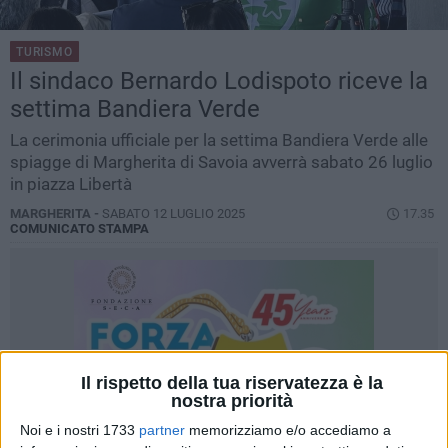
TURISMO
Il sindaco Bernardo Lodispoto riceve la
settima Bandiera Verde
La cerimonia ufficiale per la settima Bandiera Verde alle
spiagge di Margherita di Savoia avverrà sabato 26 luglio
in piazza Libertà
MARGHERITA -
SABATO 12 LUGLIO 2025
17.35
COMUNICATO STAMPA
Il rispetto della tua riservatezza è la
nostra priorità
Noi e i nostri 1733
partner
memorizziamo e/o accediamo a