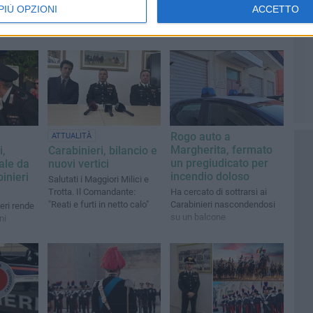
PIÙ OPZIONI
ACCETTO
Rogo auto a
ATTUALITÀ
Margherita, fermato
i,
Carabinieri, bilancio e
un pregiudicato per
ale da
nuovi vertici
incendio doloso
inieri
Salutati i Maggiori Milici e
Trotta. Il Comandante:
Ha cercato di sottrarsi ai
"Reati e furti in netto calo"
Carabinieri nascondendosi
eri rende
su un balcone
ni