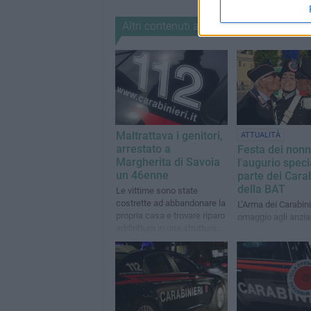
Altri contenuti a tema
Maltrattava i genitori,
ATTUALITÀ
arrestato a
Festa dei nonn
Margherita di Savoia
l'augurio speci
un 46enne
parte dei Carab
della BAT
Le vittime sono state
costrette ad abbandonare la
L’Arma dei Carabini
propria casa e trovare riparo
omaggio agli anzia
addirittura in una struttura
ricettiva