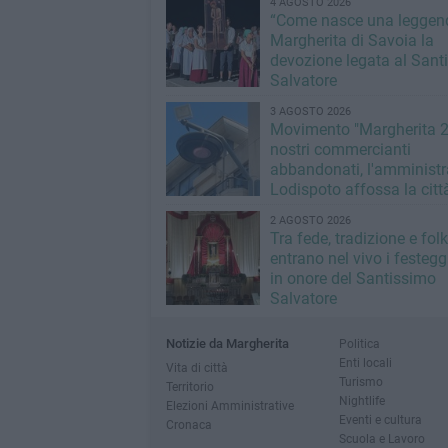
4 AGOSTO 2026
“Come nasce una leggend
Margherita di Savoia la
devozione legata al Sant
Salvatore
3 AGOSTO 2026
Movimento "Margherita 2
nostri commercianti
abbandonati, l'amministr
Lodispoto affossa la citt
2 AGOSTO 2026
Tra fede, tradizione e folk
entrano nel vivo i festeg
in onore del Santissimo
Salvatore
Notizie da Margherita
Politica
Enti locali
Vita di città
Turismo
Territorio
Nightlife
Elezioni Amministrative
Eventi e cultura
Cronaca
Scuola e Lavoro