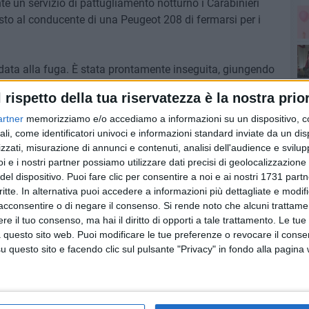
e un servizio di pattugliamento notturno i Carabinieri
sto al conducente di una Peugeot 208 di fermarsi per i
è data alla fuga. È stata prontamente inseguita, giungendo
Sa
uglia è accorsa in aiuto ai colleghi tentando di bloccare
l rispetto della tua riservatezza è la nostra prior
 di chiusura della carreggiata con il mezzo di servizio.
artner
memorizziamo e/o accediamo a informazioni su un dispositivo, c
l'a
ali, come identificatori univoci e informazioni standard inviate da un di
to da parte della Peugeot 208 non soltanto della vettura
zzati, misurazione di annunci e contenuti, analisi dell'audience e svilupp
civile che sopraggiungeva. La Peugeot 208 è riuscita
i e i nostri partner possiamo utilizzare dati precisi di geolocalizzazione 
ar perdere le proprie tracce. Fortunatamente non ci sono
del dispositivo. Puoi fare clic per consentire a noi e ai nostri 1731 partn
critte. In alternativa puoi accedere a informazioni più dettagliate e modif
de
acconsentire o di negare il consenso.
Si rende noto che alcuni trattamen
e il tuo consenso, ma hai il diritto di opporti a tale trattamento. Le tue
 questo sito web. Puoi modificare le tue preferenze o revocare il conse
Sa
questo sito e facendo clic sul pulsante "Privacy" in fondo alla pagina