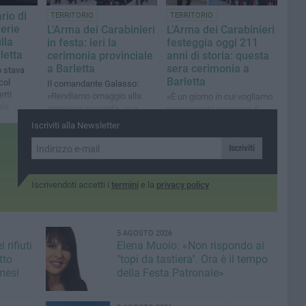
rio di
TERRITORIO
TERRITORIO
ferie
L'Arma dei Carabinieri
L’Arma dei Carabinieri
lla
in festa: ieri la
festeggia oggi 211
letta
cerimonia provinciale
anni di storia: questa
a Barletta
sera cerimonia a
o stava
Barletta
col
Il comandante Galasso:
etti
«Rendiamo omaggio alla
«È un giorno in cui vogliamo
pia
presenza concreta, viva,
nuovamente rinnovare il
quotidiana dell’Arma nel
patto con la cittadinanza
Iscriviti alla Newsletter
cuore della nostra
della nostra provincia»: parla
provincia»
il Col. Massimiliano Galasso
Iscriviti
Iscrivendoti accetti i
termini
e la
privacy policy
5 AGOSTO 2026
 rifiuti
Elena Muoio: «Non rispondo ai
tto
"topi da tastiera". Ora è il tempo
mesi
della Festa Patronale»