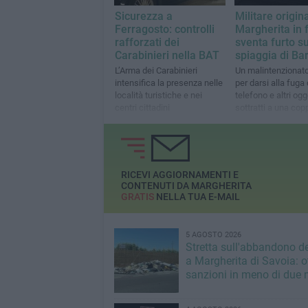
Sicurezza a
Militare origina
Ferragosto: controlli
Margherita in 
rafforzati dei
sventa furto su
Carabinieri nella BAT
spiaggia di Bar
L’Arma dei Carabinieri
Un malintenzionat
intensifica la presenza nelle
per darsi alla fuga 
località turistiche e nei
telefono e altri ogg
centri cittadini
sottratti a una cop
RICEVI AGGIORNAMENTI E
CONTENUTI DA MARGHERITA
GRATIS
NELLA TUA E-MAIL
5 AGOSTO 2026
Stretta sull'abbandono dei
a Margherita di Savoia: o
sanzioni in meno di due 