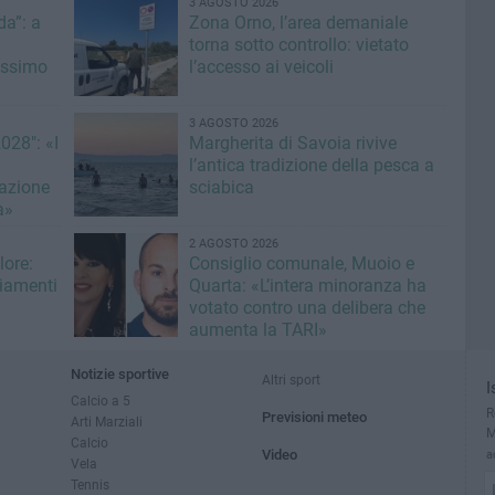
3 AGOSTO 2026
a”: a
Zona Orno, l’area demaniale
torna sotto controllo: vietato
issimo
l’accesso ai veicoli
3 AGOSTO 2026
028": «I
Margherita di Savoia rivive
l’antica tradizione della pesca a
azione
sciabica
à»
2 AGOSTO 2026
lore:
Consiglio comunale, Muoio e
giamenti
Quarta: «L’intera minoranza ha
votato contro una delibera che
aumenta la TARI»
Notizie sportive
Altri sport
I
Calcio a 5
R
Previsioni meteo
Arti Marziali
M
Calcio
Video
a
Vela
Tennis