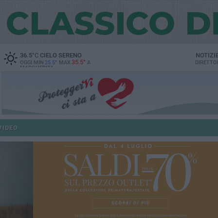
36.5
°C
CIELO SERENO
NOTIZI
35.5°
OGGI MIN
25.5°
MAX
A
DIRETTO
MARGHERITA
VIDEO