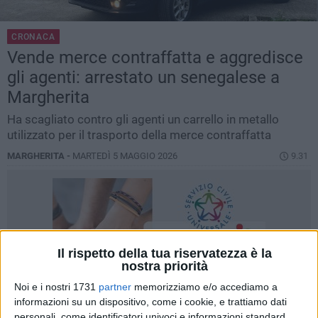
CRONACA
Vende merce contraffatta e aggredisce
gli agenti: arrestato un senegalese a
Margherita
Ha scagliato contro gli agenti un carrello in metallo
utilizzato per il trasporto della merce contraffatta
MARGHERITA -
MARTEDÌ 5 MAGGIO 2026
9.31
Il rispetto della tua riservatezza è la
nostra priorità
Noi e i nostri 1731
partner
memorizziamo e/o accediamo a
informazioni su un dispositivo, come i cookie, e trattiamo dati
personali, come identificatori univoci e informazioni standard