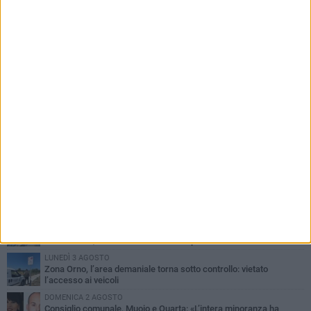
PIÙ LETTI QUESTA SETTIMANA
SABATO 1 AGOSTO
Margherita di Savoia si colora di rosa: domani torna "Pink&Love"
DOMENICA 2 AGOSTO
Tra fede, tradizione e folklore: entrano nel vivo i festeggiamenti in
onore del Santissimo Salvatore
LUNEDÌ 3 AGOSTO
Movimento "Margherita 2028": «I nostri commercianti
abbandonati, l'amministrazione Lodispoto affossa la città»
LUNEDÌ 3 AGOSTO
Zona Orno, l’area demaniale torna sotto controllo: vietato
l’accesso ai veicoli
DOMENICA 2 AGOSTO
Consiglio comunale, Muoio e Quarta: «L’intera minoranza ha