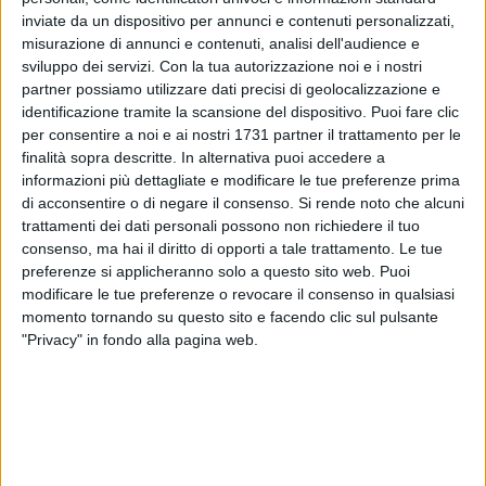
inviate da un dispositivo per annunci e contenuti personalizzati,
misurazione di annunci e contenuti, analisi dell'audience e
sviluppo dei servizi.
Con la tua autorizzazione noi e i nostri
partner possiamo utilizzare dati precisi di geolocalizzazione e
identificazione tramite la scansione del dispositivo. Puoi fare clic
per consentire a noi e ai nostri 1731 partner il trattamento per le
finalità sopra descritte. In alternativa puoi accedere a
informazioni più dettagliate e modificare le tue preferenze prima
Nel pomeriggio festivo del Primo Maggio, la Polizia Locale di
di acconsentire o di negare il consenso.
Si rende noto che alcuni
Margherita di Savoia ha tratto in arresto un cittadino
trattamenti dei dati personali possono non richiedere il tuo
senegalese, già noto alle Forze dell'Ordine, resosi
consenso, ma hai il diritto di opporti a tale trattamento. Le tue
responsabile dei reati di ricettazione, vendita di merce
preferenze si applicheranno solo a questo sito web. Puoi
contraffatta, resistenza e violenza a pubblico ufficiale.
modificare le tue preferenze o revocare il consenso in qualsiasi
momento tornando su questo sito e facendo clic sul pulsante
"Privacy" in fondo alla pagina web.
Durante un controllo di polizia amministrativa sul lungomare
Cristoforo Colombo, l'uomo è stato sorpreso mentre vendeva
sulla pubblica via scarpe riportanti marchi di note aziende
internazionali, risultate contraffatte. Alla richiesta di esibire
documenti attestanti la propria identità, il soggetto ha
opposto resistenza e violenza nei confronti degli agenti