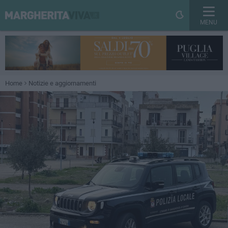
MENU
Home
Notizie e aggiornamenti