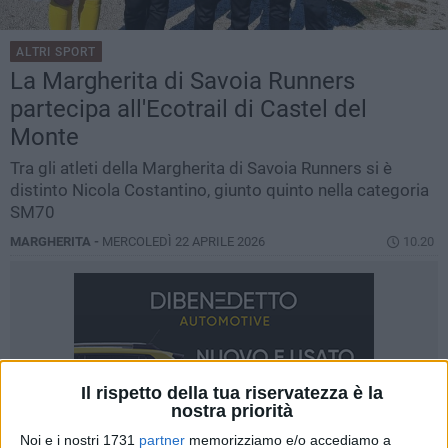
ALTRI SPORT
La Margherita di Savoia Runners
partecipa all'Ecotrail di Castel del
Monte
Tra gli atleti della Margherita di Savoia Runners si è
distinto Nicola Costantino, giunto quinto nella categoria
SM70
MARGHERITA -
MERCOLEDÌ 22 APRILE 2026
10.20
Il rispetto della tua riservatezza è la
nostra priorità
Noi e i nostri 1731
partner
memorizziamo e/o accediamo a