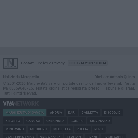
Contatti
Policy e Privacy
GOCITY NEWS PLATFORM
Notizie da
Margherita
Direttore
Antonio Quinto
© 2001-2026 MargheritaViva è un portale gestito da InnovaNews srl. Partita
iva 08059640725. Testata giornalistica registrata presso il Tribunale di Trani.
Tutti i diritti riservati.
MARGHERITA DI SAVOIA
ANDRIA
BARI
BARLETTA
BISCEGLIE
BITONTO
CANOSA
CERIGNOLA
CORATO
GIOVINAZZO
MINERVINO
MODUGNO
MOLFETTA
PUGLIA
RUVO
SAN FERDINANDO
SPINAZZOLA
TERLIZZI
TRANI
TRINITAPOLI