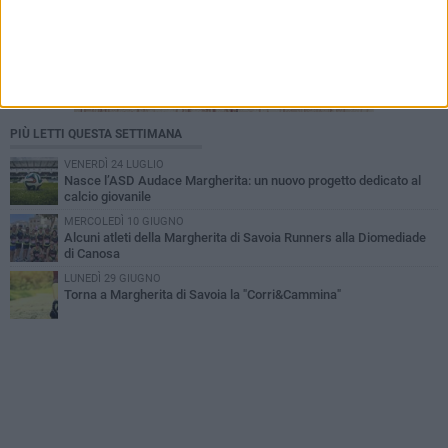
PIÙ LETTI QUESTA SETTIMANA
VENERDÌ 24 LUGLIO
Nasce l’ASD Audace Margherita: un nuovo progetto dedicato al
calcio giovanile
MERCOLEDÌ 10 GIUGNO
Alcuni atleti della Margherita di Savoia Runners alla Diomediade
di Canosa
LUNEDÌ 29 GIUGNO
Torna a Margherita di Savoia la "Corri&Cammina"