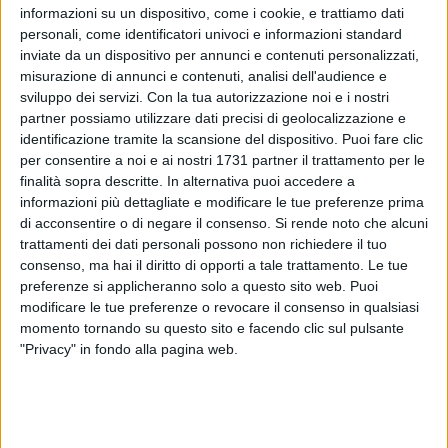
informazioni su un dispositivo, come i cookie, e trattiamo dati
personali, come identificatori univoci e informazioni standard
inviate da un dispositivo per annunci e contenuti personalizzati,
misurazione di annunci e contenuti, analisi dell'audience e
sviluppo dei servizi.
Con la tua autorizzazione noi e i nostri
partner possiamo utilizzare dati precisi di geolocalizzazione e
identificazione tramite la scansione del dispositivo. Puoi fare clic
per consentire a noi e ai nostri 1731 partner il trattamento per le
finalità sopra descritte. In alternativa puoi accedere a
La Margherita Di Savoia Runners ha partecipato ad una
informazioni più dettagliate e modificare le tue preferenze prima
delle gare più suggestive della Bat: L'Ecotrail di Castel del
di acconsentire o di negare il consenso.
Si rende noto che alcuni
Monte, giunto alla sua nona edizione. La nona edizione
trattamenti dei dati personali possono non richiedere il tuo
consenso, ma hai il diritto di opporti a tale trattamento. Le tue
dell'Ecotrail Castel del Monte, evento di Trail Running che si
preferenze si applicheranno solo a questo sito web. Puoi
terrà a Andria il 19 aprile.
modificare le tue preferenze o revocare il consenso in qualsiasi
momento tornando su questo sito e facendo clic sul pulsante
"Privacy" in fondo alla pagina web.
Questo sfidante percorso attraverso i sentieri naturali della
Puglia ha portato i partecipanti a scoprire i segreti della
regione, con una vista spettacolare sul Castel del Monte.