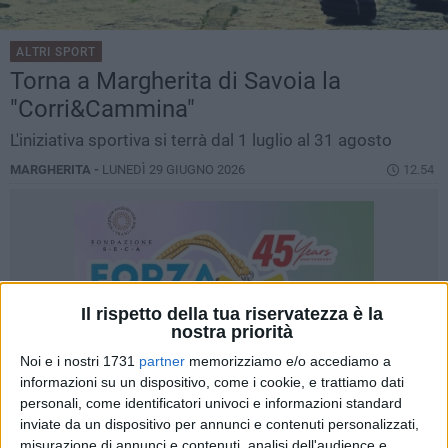
ALTRI SPORT
Torna a Margherita di Savoia la
"Corri&Cammina"
L'iniziativa sportiva si terrà dal 1 luglio al 31 agosto
MARGHERITA -
LUNEDÌ 29 GIUGNO 2026
12.54
Il rispetto della tua riservatezza è la
nostra priorità
Noi e i nostri 1731
partner
memorizziamo e/o accediamo a
informazioni su un dispositivo, come i cookie, e trattiamo dati
personali, come identificatori univoci e informazioni standard
inviate da un dispositivo per annunci e contenuti personalizzati,
misurazione di annunci e contenuti, analisi dell'audience e