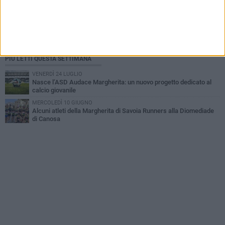
PIÙ LETTI QUESTA SETTIMANA
VENERDÌ 24 LUGLIO
Nasce l’ASD Audace Margherita: un nuovo progetto dedicato al
calcio giovanile
MERCOLEDÌ 10 GIUGNO
Alcuni atleti della Margherita di Savoia Runners alla Diomediade
di Canosa