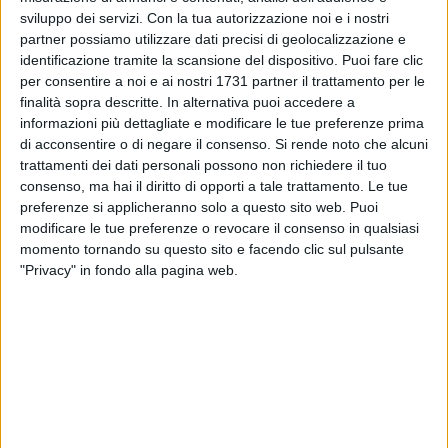
sviluppo dei servizi.
Con la tua autorizzazione noi e i nostri
partner possiamo utilizzare dati precisi di geolocalizzazione e
identificazione tramite la scansione del dispositivo. Puoi fare clic
per consentire a noi e ai nostri 1731 partner il trattamento per le
finalità sopra descritte. In alternativa puoi accedere a
Anche quest'anno la Margherita di Savoia Runners
informazioni più dettagliate e modificare le tue preferenze prima
di acconsentire o di negare il consenso.
Si rende noto che alcuni
organizza la "Corri&Cammina", un evento sportivo, giunto al
trattamenti dei dati personali possono non richiedere il tuo
decimo anniversario che si terrà dal 1 luglio fino al 31
consenso, ma hai il diritto di opporti a tale trattamento. Le tue
agosto.
preferenze si applicheranno solo a questo sito web. Puoi
modificare le tue preferenze o revocare il consenso in qualsiasi
L'evento è gratuito ed è organizzato in collaborazione con
momento tornando su questo sito e facendo clic sul pulsante
Comune di Margherita di Savoia, la Regione Puglia e varie
"Privacy" in fondo alla pagina web.
associazioni del territorio.
In particolare l'iniziativa si svolgerà dal lunedì al sabato, alle
ore 7, con partenza in piazza Libertà. Inoltre, ogni mercoledì
alle ore 7 è prevista una sessione di yoga presso la spiaggia
libera Belvedere di via Valerio.