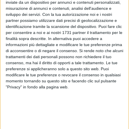
inviate da un dispositivo per annunci e contenuti personalizzati,
misurazione di annunci e contenuti, analisi dell'audience e
8
sviluppo dei servizi.
Con la tua autorizzazione noi e i nostri
partner possiamo utilizzare dati precisi di geolocalizzazione e
identificazione tramite la scansione del dispositivo. Puoi fare clic
La Divisione calcio a 5 ha diffuso il calendario del massimo
per consentire a noi e ai nostri 1731 partner il trattamento per le
finalità sopra descritte. In alternativa puoi accedere a
campionato di futsal in rosa.
informazioni più dettagliate e modificare le tue preferenze prima
di acconsentire o di negare il consenso.
Si rende noto che alcuni
Il torneo della Futsal Salinis Margherita partirà in trasferta,
trattamenti dei dati personali possono non richiedere il tuo
sul rettangolo della Lazio, domenica 22 settembre. La
consenso, ma hai il diritto di opporti a tale trattamento. Le tue
compagine rosanera, detentrice del titolo, giocherà in seguito
preferenze si applicheranno solo a questo sito web. Puoi
la finalissima di Supercoppa col Kick Off (mercoledì 25
modificare le tue preferenze o revocare il consenso in qualsiasi
settembre) mentre il 29 settembre entrerà in gioco nel
momento tornando su questo sito e facendo clic sul pulsante
"Privacy" in fondo alla pagina web.
secondo turno della Coppa Divisione e il 6 ottobre ospiterà il
Real Grisignano.
La sfida di campionato col Kick Off è in programma alla
quinta giornata, con andata il 27 ottobre al tensostatico
"Piazzolla" e ritorno in Lombardia il 16 febbraio. Derby della