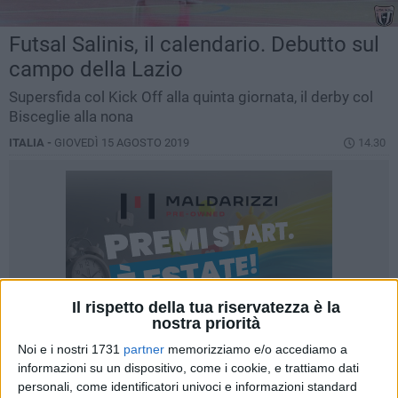
Futsal Salinis, il calendario. Debutto sul
campo della Lazio
Supersfida col Kick Off alla quinta giornata, il derby col
Bisceglie alla nona
ITALIA -
GIOVEDÌ 15 AGOSTO 2019
14.30
Il rispetto della tua riservatezza è la
nostra priorità
Noi e i nostri 1731
partner
memorizziamo e/o accediamo a
informazioni su un dispositivo, come i cookie, e trattiamo dati
personali, come identificatori univoci e informazioni standard