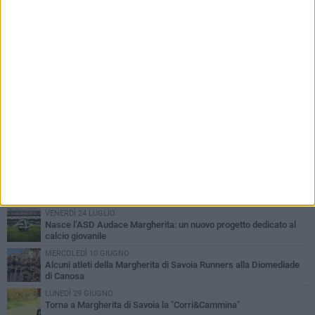
PIÙ LETTI QUESTA SETTIMANA
VENERDÌ 24 LUGLIO
Nasce l’ASD Audace Margherita: un nuovo progetto dedicato al
calcio giovanile
MERCOLEDÌ 10 GIUGNO
Alcuni atleti della Margherita di Savoia Runners alla Diomediade
di Canosa
LUNEDÌ 29 GIUGNO
Torna a Margherita di Savoia la "Corri&Cammina"