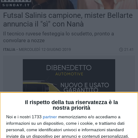
Futsal Salinis campione, mister Bellarte
annuncia il "sì" con Nanà
Il tecnico ruvese festeggia lo scudetto, pronto a
convolare a nozze
ITALIA -
MERCOLEDÌ 12 GIUGNO 2019
21.41
Il rispetto della tua riservatezza è la
nostra priorità
Noi e i nostri 1733
partner
memorizziamo e/o accediamo a
informazioni su un dispositivo, come i cookie, e trattiamo dati
personali, come identificatori univoci e informazioni standard
inviate da un dispositivo per annunci e contenuti personalizzati,