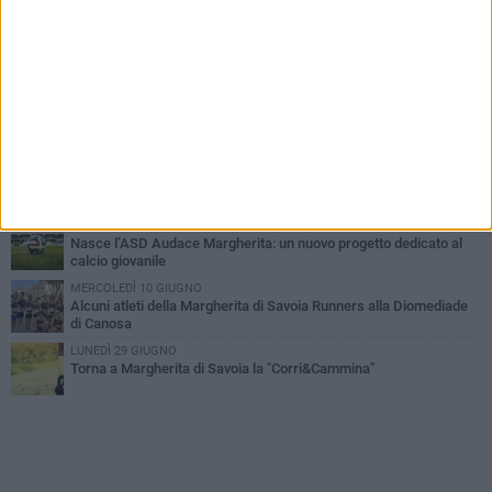
PIÙ LETTI QUESTA SETTIMANA
VENERDÌ 24 LUGLIO
Nasce l’ASD Audace Margherita: un nuovo progetto dedicato al
calcio giovanile
MERCOLEDÌ 10 GIUGNO
Alcuni atleti della Margherita di Savoia Runners alla Diomediade
di Canosa
LUNEDÌ 29 GIUGNO
Torna a Margherita di Savoia la "Corri&Cammina"