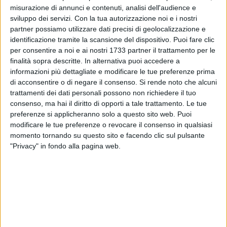
misurazione di annunci e contenuti, analisi dell'audience e
sviluppo dei servizi.
Con la tua autorizzazione noi e i nostri
52
A cura di
VITO TROILO
partner possiamo utilizzare dati precisi di geolocalizzazione e
identificazione tramite la scansione del dispositivo. Puoi fare clic
per consentire a noi e ai nostri 1733 partner il trattamento per le
finalità sopra descritte. In alternativa puoi accedere a
Ha trascinato la Futsal Salinis Margherita a uno storico e
informazioni più dettagliate e modificare le tue preferenze prima
meraviglioso titolo italiano. Dovrà faticare molto meno per
di acconsentire o di negare il consenso.
Si rende noto che alcuni
portare all'altare la sua Nanà, al secolo Fernanda Borzuk,
trattamenti dei dati personali possono non richiedere il tuo
giocatrice del Falconara.
Max Bellarte
ha conquistato il suo
consenso, ma hai il diritto di opporti a tale trattamento. Le tue
preferenze si applicheranno solo a questo sito web. Puoi
primo scudetto tricolore: il trainer ruvese, intervistato da
modificare le tue preferenze o revocare il consenso in qualsiasi
Anygivensunday al termine di gara2 della finalissima col
momento tornando su questo sito e facendo clic sul pulsante
Montesilvano, si è lasciato sfuggire la "confessione"
"Privacy" in fondo alla pagina web.
dell'imminente matrimonio.
«Non distinguo tra femminile e maschile: questo primo
scudetto in Italia mi trasmette una sensazione
incomparabile con le altre» ha commentato il tecnico
rosanero, definendo il trionfo della Salinis «speciale. Avevo
bisogno di un'esperienza di questo tipo per riappacificarmi