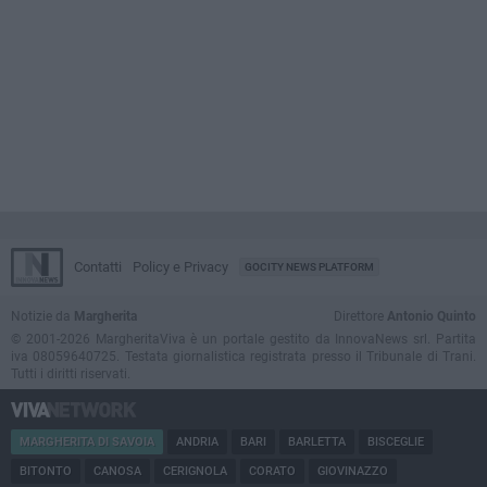
Contatti
Policy e Privacy
GOCITY NEWS PLATFORM
Notizie da
Margherita
Direttore
Antonio Quinto
© 2001-2026 MargheritaViva è un portale gestito da InnovaNews srl. Partita
iva 08059640725. Testata giornalistica registrata presso il Tribunale di Trani.
Tutti i diritti riservati.
MARGHERITA DI SAVOIA
ANDRIA
BARI
BARLETTA
BISCEGLIE
BITONTO
CANOSA
CERIGNOLA
CORATO
GIOVINAZZO