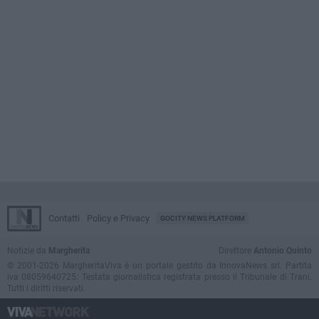
Contatti
Policy e Privacy
GOCITY NEWS PLATFORM
Notizie da
Margherita
Direttore
Antonio Quinto
© 2001-2026 MargheritaViva è un portale gestito da InnovaNews srl. Partita
iva 08059640725. Testata giornalistica registrata presso il Tribunale di Trani.
Tutti i diritti riservati.