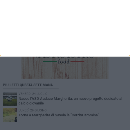
PIÙ LETTI QUESTA SETTIMANA
VENERDÌ 24 LUGLIO
Nasce l’ASD Audace Margherita: un nuovo progetto dedicato al
calcio giovanile
LUNEDÌ 29 GIUGNO
Torna a Margherita di Savoia la "Corri&Cammina"