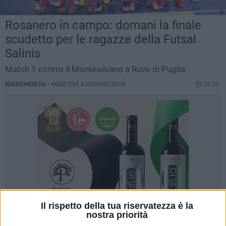
Rosanero in campo: domani la finale
scudetto per le ragazze della Futsal
Salinis
Match 1 contro il Montesilvano a Ruvo di Puglia
MARGHERITA -
MARTEDÌ 4 GIUGNO 2019
12.56
Il rispetto della tua riservatezza è la
nostra priorità