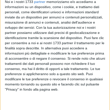
Noi e i nostri 1733
partner
memorizziamo e/o accediamo a
informazioni su un dispositivo, come i cookie, e trattiamo dati
108
personali, come identificatori univoci e informazioni standard
inviate da un dispositivo per annunci e contenuti personalizzati,
misurazione di annunci e contenuti, analisi dell'audience e
sviluppo dei servizi.
Con la tua autorizzazione noi e i nostri
Per la prima volta in assoluto nella storia dello sport
partner possiamo utilizzare dati precisi di geolocalizzazione e
cittadino una squadra di Margherita di Savoia accede alla
identificazione tramite la scansione del dispositivo. Puoi fare clic
finale per l'assegnazione del titolo italiano: l'onore tocca alla
per consentire a noi e ai nostri 1733 partner il trattamento per le
ASD Futsal Salinis, società di calcio a 5 femminile nata nel
finalità sopra descritte. In alternativa puoi accedere a
2011, che affronterà il blasonato Montesilvano nelle finali
informazioni più dettagliate e modificare le tue preferenze prima
di acconsentire o di negare il consenso.
Si rende noto che alcuni
scudetto.
trattamenti dei dati personali possono non richiedere il tuo
Il programma prevede la disputa della gara di andata al
consenso, ma hai il diritto di opporti a tale trattamento. Le tue
PalaColombo di Ruvo di Puglia
mercoledì 5 giugno con
preferenze si applicheranno solo a questo sito web. Puoi
inizio alle 18.15
; gara di ritorno al Pala S. Filomena di Chieti
modificare le tue preferenze o revocare il consenso in qualsiasi
Scalo
mercoledì 12 giugno sempre con inizio alle 18.15
,
momento tornando su questo sito e facendo clic sul pulsante
eventuale "bella" ancora a Ruvo mercoledì 19 giugno con
"Privacy" in fondo alla pagina web.
inizio alle 19.00. Tutte le gare saranno trasmesse
in diretta
tv su Raisport
(canale 58 del Digitale Terrestre).