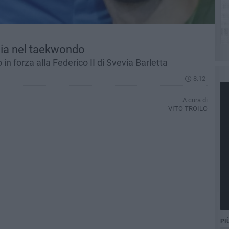
nia nel taekwondo
 in forza alla Federico II di Svevia Barletta
8.12
A cura di
VITO TROILO
PI