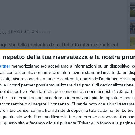
d by
quista della medaglia d'oro. Debutto internazionale col
ta di Margherita si è classificato primo nelle forme
l rispetto della tua riservatezza è la nostra prior
 Itf.
artner
memorizziamo e/o accediamo a informazioni su un dispositivo, c
ali, come identificatori univoci e informazioni standard inviate da un di
 Barletta ha strapazzato tutti i contendenti nella categoria
zzati, misurazione di annunci e contenuti, analisi dell'audience e svilupp
nsensi unanimi per la soddisfazione del suo tecnico
i e i nostri partner possiamo utilizzare dati precisi di geolocalizzazione 
del dispositivo. Puoi fare clic per consentire a noi e ai nostri 1733 partn
critte. In alternativa puoi accedere a informazioni più dettagliate e modif
ppuntamenti del 2018: il 24 e 25 novembre a Plovdiv, in
acconsentire o di negare il consenso.
Si rende noto che alcuni trattamen
e il tuo consenso, ma hai il diritto di opporti a tale trattamento. Le tue
 questo sito web. Puoi modificare le tue preferenze o revocare il conse
questo sito e facendo clic sul pulsante "Privacy" in fondo alla pagina