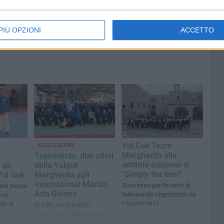
PIÙ OPZIONI
ACCETTO
Yul Gok Team
ASSOCIAZIONI
Margherita alla
Taekwondo, due atleti
settima edizione di
 gli
della Yulgok
"Simply the best"
 Yul Gok
Margherita agli
International Martial
Successo per l'evento di
sono messi
Arts Games
taekwondo organizzato da
 un
Fitsport Italia
le di
In tutto ventiquattro i
partecipanti della provincia
Bat