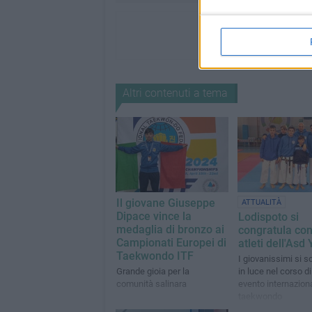
Altri contenuti a tema
Il giovane Giuseppe
ATTUALITÀ
Dipace vince la
Lodispoto si
medaglia di bronzo ai
congratula con
Campionati Europei di
atleti dell'Asd
Taekwondo ITF
I giovanissimi si 
Grande gioia per la
in luce nel corso di
comunità salinara
evento internaziona
taekwondo