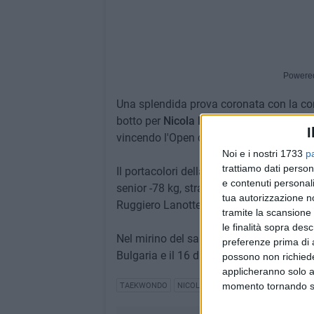
Powere
Una splendida prova coronata con la con
botto per
Nicola Daloiso
: il giovane atle
I
vincendo l'Open di Slovenia di taekwondo
Noi e i nostri 1733
p
trattiamo dati person
Il portacolori della Federico II di Svevia
e contenuti personali
senior -78 kg, strappando applausi e co
tua autorizzazione no
Ruggiero Lanotte.
tramite la scansione 
le finalità sopra des
Nel mirino del salinaro gli ultimi due a
preferenze prima di 
Bulgaria e il 16 dicembre a Monza.
possono non richieder
applicheranno solo a
momento tornando su 
TAEKWONDO
NICOLA DALOISO