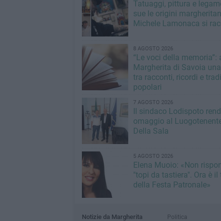
Tatuaggi, pittura e legam
sue le origini margheritan
Michele Lamonaca si rac
8 AGOSTO 2026
“Le voci della memoria”: 
Margherita di Savoia una
tra racconti, ricordi e trad
popolari
7 AGOSTO 2026
Il sindaco Lodispoto ren
omaggio al Luogotenente
Della Sala
5 AGOSTO 2026
Elena Muoio: «Non rispo
"topi da tastiera". Ora è i
della Festa Patronale»
Notizie da Margherita
Politica