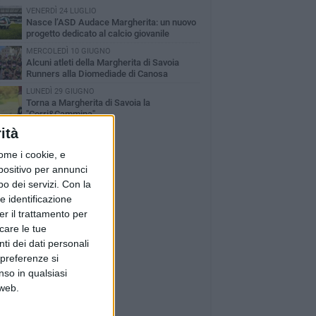
VENERDÌ 24 LUGLIO
Nasce l’ASD Audace Margherita: un nuovo
progetto dedicato al calcio giovanile
MERCOLEDÌ 10 GIUGNO
Alcuni atleti della Margherita di Savoia
Runners alla Diomediade di Canosa
LUNEDÌ 29 GIUGNO
Torna a Margherita di Savoia la
"Corri&Cammina"
ità
ome i cookie, e
spositivo per annunci
o dei servizi.
Con la
e identificazione
er il trattamento per
icare le tue
ti dei dati personali
 preferenze si
nso in qualsiasi
 web.