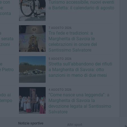
e con
Turismo accessibile, nuovi eventi
e:
a Barletta: il calendario di agosto
conta
7 AGOSTO 2026
a
Tra fede e tradizioni: a
 serata
Margherita di Savoia le
izioni
celebrazioni in onore del
Santissimo Salvatore
5 AGOSTO 2026
de
Stretta sull'abbandono dei rifiuti
 Pietro
a Margherita di Savoia: otto
sanzioni in meno di due mesi
4 AGOSTO 2026
ndo ai
“Come nasce una leggenda”: a
l tempo
Margherita di Savoia la
devozione legata al Santissimo
Salvatore
Notizie sportive
Altri sport
I