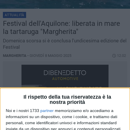
ATTUALITÀ
Festival dell'Aquilone: liberata in mare
la tartaruga "Margherita"
Domenica scorsa si è conclusa l'undicesima edizione del
Festival
MARGHERITA -
GIOVEDÌ 8 MAGGIO 2025
12.02
Il rispetto della tua riservatezza è la
nostra priorità
Noi e i nostri 1733
partner
memorizziamo e/o accediamo a
informazioni su un dispositivo, come i cookie, e trattiamo dati
personali, come identificatori univoci e informazioni standard
inviate da un dispositivo per annunci e contenuti personalizzati,