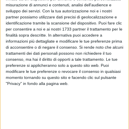
misurazione di annunci e contenuti, analisi dell'audience e
sviluppo dei servizi.
Con la tua autorizzazione noi e i nostri
partner possiamo utilizzare dati precisi di geolocalizzazione e
11
identificazione tramite la scansione del dispositivo. Puoi fare clic
per consentire a noi e ai nostri 1733 partner il trattamento per le
finalità sopra descritte. In alternativa puoi accedere a
informazioni più dettagliate e modificare le tue preferenze prima
Una mattinata emozionante quella vissuta domenica 4
di acconsentire o di negare il consenso.
Si rende noto che alcuni
maggio a Margherita di Savoia. L'ultimo giorno del Festival
trattamenti dei dati personali possono non richiedere il tuo
dell'Aquilone è stato segnato da un evento speciale che ha
consenso, ma hai il diritto di opporti a tale trattamento. Le tue
riscosso un grande successo: il Centro Recupero Tartarughe
preferenze si applicheranno solo a questo sito web. Puoi
Marine WWF di Molfetta ha liberato una tartaruga della
modificare le tue preferenze o revocare il consenso in qualsiasi
specie "Caretta caretta", ribattezzata "Margherita", in onore
momento tornando su questo sito e facendo clic sul pulsante
della città.
"Privacy" in fondo alla pagina web.
Inizialmente condotta verso la battigia e scortata lungo tutto
l'arenile dalla Scuola Italiana Cani Salvataggio (SICS),
"Margherita" è stata poi trasportata a bordo di mezzi navali
della Capitaneria di Porto di Barletta in mare aperto, dove è
stata liberata a oltre due miglia dalla costa.