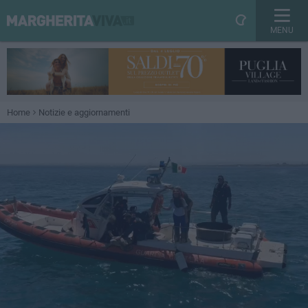
MENU
Home
Notizie e aggiornamenti