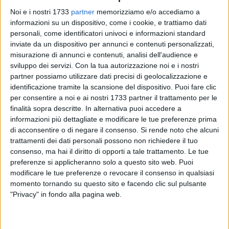
Noi e i nostri 1733
partner
memorizziamo e/o accediamo a
informazioni su un dispositivo, come i cookie, e trattiamo dati
personali, come identificatori univoci e informazioni standard
inviate da un dispositivo per annunci e contenuti personalizzati,
6
misurazione di annunci e contenuti, analisi dell'audience e
sviluppo dei servizi.
Con la tua autorizzazione noi e i nostri
partner possiamo utilizzare dati precisi di geolocalizzazione e
Domenica 22 giugno 2025, l'Arcidiocesi di Trani-Barletta-
identificazione tramite la scansione del dispositivo. Puoi fare clic
Bisceglie si prepara a vivere un momento di intensa
per consentire a noi e ai nostri 1733 partner il trattamento per le
finalità sopra descritte. In alternativa puoi accedere a
comunione ecclesiale con le concelebrazioni cittadine in
informazioni più dettagliate e modificare le tue preferenze prima
occasione della Solennità del Corpus Domini. Una ricorrenza
di acconsentire o di negare il consenso.
Si rende noto che alcuni
centrale per la vita liturgica e spirituale della Chiesa, che
trattamenti dei dati personali possono non richiedere il tuo
pone al centro l'Eucaristia, sacramento della presenza reale
consenso, ma hai il diritto di opporti a tale trattamento. Le tue
di Cristo e segno di unità del Popolo di Dio.
preferenze si applicheranno solo a questo sito web. Puoi
modificare le tue preferenze o revocare il consenso in qualsiasi
In ogni città dell'Arcidiocesi, la celebrazione sarà
momento tornando su questo sito e facendo clic sul pulsante
"Privacy" in fondo alla pagina web.
accompagnata dalla processione eucaristica, momento di
pubblica testimonianza della fede, alla quale sono chiamati
a partecipare presbiteri, diaconi, consacrati e laici.