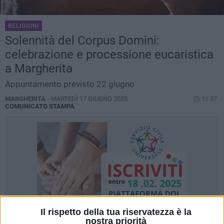
RELIGIONI
Solennità del Corpus Domini:
celebrazione e processione eucaristica
a Margherita
Appuntamento previsto 22 giugno
MARGHERITA -
MARTEDÌ 17 GIUGNO 2025
11.37
COMUNICATO STAMPA
Il rispetto della tua riservatezza è la
nostra priorità