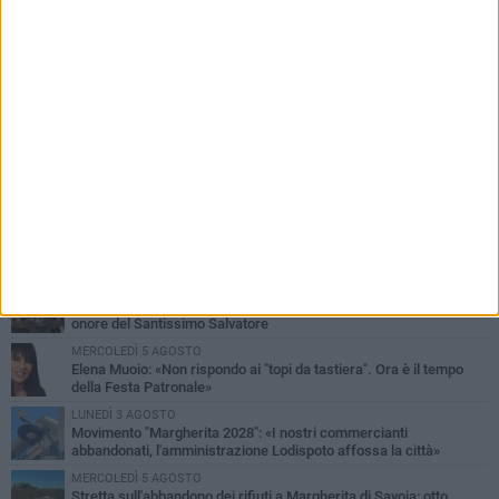
PIÙ LETTI QUESTA SETTIMANA
SABATO 1 AGOSTO
Margherita di Savoia si colora di rosa: domani torna "Pink&Love"
DOMENICA 2 AGOSTO
Tra fede, tradizione e folklore: entrano nel vivo i festeggiamenti in
onore del Santissimo Salvatore
MERCOLEDÌ 5 AGOSTO
Elena Muoio: «Non rispondo ai "topi da tastiera". Ora è il tempo
della Festa Patronale»
LUNEDÌ 3 AGOSTO
Movimento "Margherita 2028": «I nostri commercianti
abbandonati, l'amministrazione Lodispoto affossa la città»
MERCOLEDÌ 5 AGOSTO
Stretta sull'abbandono dei rifiuti a Margherita di Savoia: otto