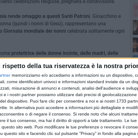
erso celebrazioni religiose, preghiera e condivisione.
oia rende omaggio a questi Santi Patroni
. Gioacchino e
donna (quindi i nonni di Gesù), rappresentano una
la
Giornata mondiale dei nonni
celebrata solitamente ogni
Sa
 come
protettrice delle donne incinte, delle madri, delle
Pa
e donne
. È inoltre considerata la protettrice delle vedove,
l rispetto della tua riservatezza è la nostra prior
l'a
artner
memorizziamo e/o accediamo a informazioni su un dispositivo, c
ali, come identificatori univoci e informazioni standard inviate da un di
ichele Schiavone, il parroco della Chiesa di San Pio
- è
zzati, misurazione di annunci e contenuti, analisi dell'audience e svilupp
erché molti, soprattutto le donne che non riescono ad
i e i nostri partner possiamo utilizzare dati precisi di geolocalizzazione 
 della vita. E sappiamo molto bene che il dono della vita è
del dispositivo. Puoi fare clic per consentire a noi e ai nostri 1733 partn
ostante ci sia gente che non lo considera e la vita la
critte. In alternativa puoi accedere a informazioni più dettagliate e modif
di
e invece che vorrebbe ricevere questo regalo e con tanta
acconsentire o di negare il consenso.
Si rende noto che alcuni trattamen
ema sarà il desiderio, cioè il desiderio di chiedere a Dio
e il tuo consenso, ma hai il diritto di opporti a tale trattamento. Le tue
ricevere questo dono così bello che è la vita
».
 questo sito web. Puoi modificare le tue preferenze o revocare il conse
questo sito e facendo clic sul pulsante "Privacy" in fondo alla pagina