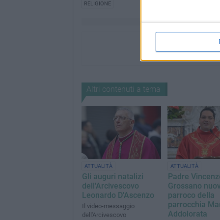
RELIGIONE
Altri contenuti a tema
ATTUALITÀ
ATTUALITÀ
Gli auguri natalizi
Padre Vincenz
dell'Arcivescovo
Grossano nuo
Leonardo D'Ascenzo
parroco della
parrocchia Mar
Il video-messaggio
Addolorata
dell'Arcivescovo