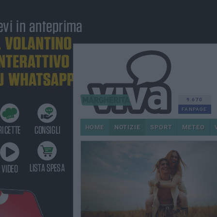
9.670
FANPAGE
HOME
NOTIZIE
SPORT
METEO