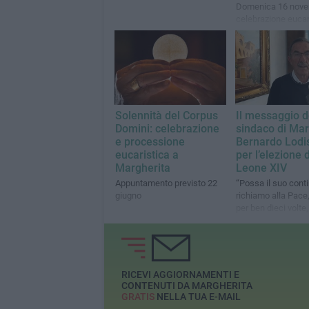
Domenica 16 nove
celebrazione eucar
dell'Arcivescovo D
Solennità del Corpus
Il messaggio d
Domini: celebrazione
sindaco di Mar
e processione
Bernardo Lodi
eucaristica a
per l’elezione 
Margherita
Leone XIV
Appuntamento previsto 22
“Possa il suo cont
giugno
richiamo alla Pace,
per ben dieci volte, 
cuori degli uomini”
RICEVI AGGIORNAMENTI E
CONTENUTI DA MARGHERITA
GRATIS
NELLA TUA E-MAIL