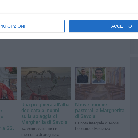
PIÙ OPZIONI
ACCETTO
Una preghiera all’alba
Nuove nomine
dedicata ai nonni
pastorali a Margherita
o
sulla spiaggia di
di Savoia
vo
Margherita di Savoia
La nota integrale di Mons.
ia SS.
Leonardo d'Ascenzo
«Abbiamo vissuto un
momento di preghiera