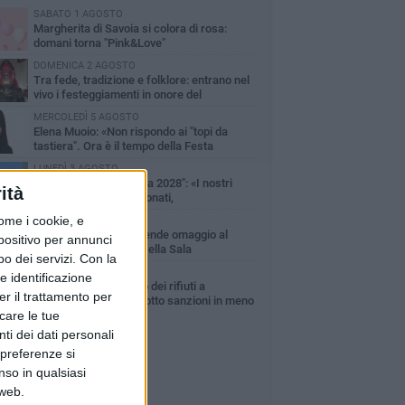
SABATO 1 AGOSTO
Margherita di Savoia si colora di rosa:
domani torna "Pink&Love"
DOMENICA 2 AGOSTO
Tra fede, tradizione e folklore: entrano nel
vivo i festeggiamenti in onore del
ntissimo Salvatore
MERCOLEDÌ 5 AGOSTO
Elena Muoio: «Non rispondo ai "topi da
tastiera". Ora è il tempo della Festa
tronale»
LUNEDÌ 3 AGOSTO
Movimento "Margherita 2028": «I nostri
ità
commercianti abbandonati,
mministrazione Lodispoto affossa la città»
ome i cookie, e
VENERDÌ 7 AGOSTO
Il sindaco Lodispoto rende omaggio al
spositivo per annunci
Luogotenente Pietro Della Sala
o dei servizi.
Con la
MERCOLEDÌ 5 AGOSTO
e identificazione
Stretta sull'abbandono dei rifiuti a
er il trattamento per
Margherita di Savoia: otto sanzioni in meno
icare le tue
 due mesi
ti dei dati personali
 preferenze si
nso in qualsiasi
 web.