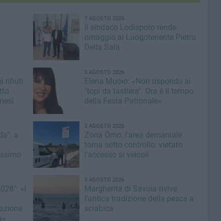
7 AGOSTO 2026
Il sindaco Lodispoto rende
omaggio al Luogotenente Pietro
Della Sala
5 AGOSTO 2026
 rifiuti
Elena Muoio: «Non rispondo ai
tto
"topi da tastiera". Ora è il tempo
mesi
della Festa Patronale»
3 AGOSTO 2026
a”: a
Zona Orno, l’area demaniale
torna sotto controllo: vietato
issimo
l’accesso ai veicoli
3 AGOSTO 2026
028": «I
Margherita di Savoia rivive
l’antica tradizione della pesca a
azione
sciabica
à»