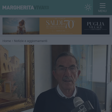
MENU
Home
Notizie e aggiornamenti