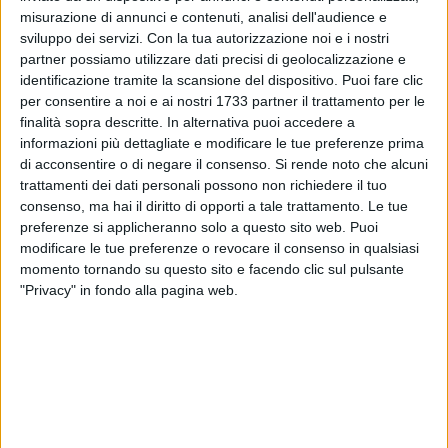
misurazione di annunci e contenuti, analisi dell'audience e
sviluppo dei servizi.
Con la tua autorizzazione noi e i nostri
partner possiamo utilizzare dati precisi di geolocalizzazione e
identificazione tramite la scansione del dispositivo. Puoi fare clic
per consentire a noi e ai nostri 1733 partner il trattamento per le
3
finalità sopra descritte. In alternativa puoi accedere a
informazioni più dettagliate e modificare le tue preferenze prima
di acconsentire o di negare il consenso.
Si rende noto che alcuni
trattamenti dei dati personali possono non richiedere il tuo
"Saluto con il cuore pieno di speranza l'elezione di Sua
consenso, ma hai il diritto di opporti a tale trattamento. Le tue
Santità Papa Leone XIV: la scelta del nome richiama l'autore
preferenze si applicheranno solo a questo sito web. Puoi
della "Rerum Novarum", l'enciclica dedicata alla dignità dei
modificare le tue preferenze o revocare il consenso in qualsiasi
lavoratori, e questo è un primo segnale forte che il nuovo
momento tornando su questo sito e facendo clic sul pulsante
Pontefice dà al mondo.
"Privacy" in fondo alla pagina web.
Possa il suo continuo richiamo alla Pace, ripetuto per ben
dieci volte, aprire i cuori degli uomini ad una nuova fase di
dialogo e spegnere i focolai di guerra che divampano in
diversi punti del nostro pianeta. La sua commozione in
occasione della prima apparizione in Piazza San Pietro è il