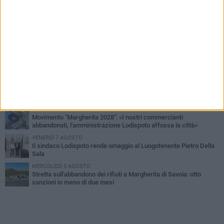
PIÙ LETTI QUESTA SETTIMANA
SABATO 1 AGOSTO
Margherita di Savoia si colora di rosa: domani torna "Pink&Love"
DOMENICA 2 AGOSTO
Tra fede, tradizione e folklore: entrano nel vivo i festeggiamenti in
onore del Santissimo Salvatore
MERCOLEDÌ 5 AGOSTO
Elena Muoio: «Non rispondo ai "topi da tastiera". Ora è il tempo
della Festa Patronale»
LUNEDÌ 3 AGOSTO
Movimento "Margherita 2028": «I nostri commercianti
abbandonati, l'amministrazione Lodispoto affossa la città»
VENERDÌ 7 AGOSTO
Il sindaco Lodispoto rende omaggio al Luogotenente Pietro Della
Sala
MERCOLEDÌ 5 AGOSTO
Stretta sull'abbandono dei rifiuti a Margherita di Savoia: otto
sanzioni in meno di due mesi