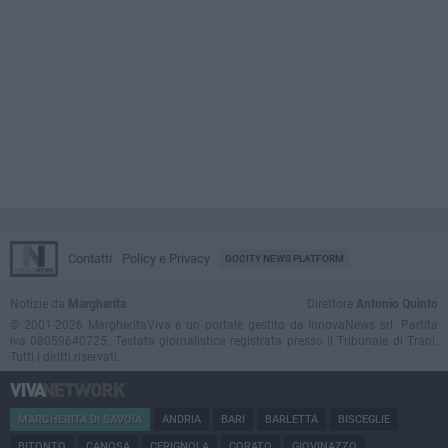
Contatti
Policy e Privacy
GOCITY NEWS PLATFORM
Notizie da
Margherita
Direttore
Antonio Quinto
© 2001-2026 MargheritaViva è un portale gestito da InnovaNews srl. Partita
iva 08059640725. Testata giornalistica registrata presso il Tribunale di Trani.
Tutti i diritti riservati.
MARGHERITA DI SAVOIA
ANDRIA
BARI
BARLETTA
BISCEGLIE
BITONTO
CANOSA
CERIGNOLA
CORATO
GIOVINAZZO