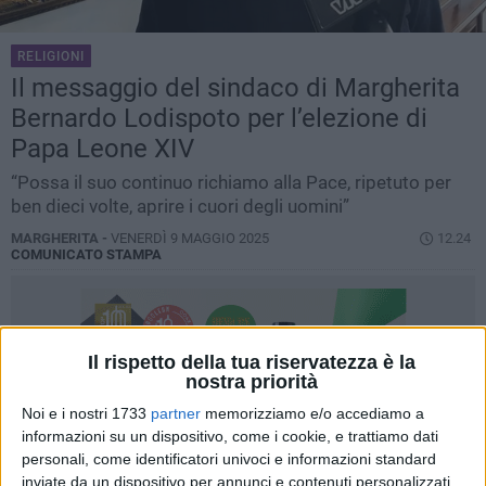
RELIGIONI
Il messaggio del sindaco di Margherita
Bernardo Lodispoto per l’elezione di
Papa Leone XIV
“Possa il suo continuo richiamo alla Pace, ripetuto per
ben dieci volte, aprire i cuori degli uomini”
MARGHERITA -
VENERDÌ 9 MAGGIO 2025
12.24
COMUNICATO STAMPA
Il rispetto della tua riservatezza è la
nostra priorità
Noi e i nostri 1733
partner
memorizziamo e/o accediamo a
informazioni su un dispositivo, come i cookie, e trattiamo dati
personali, come identificatori univoci e informazioni standard
inviate da un dispositivo per annunci e contenuti personalizzati,