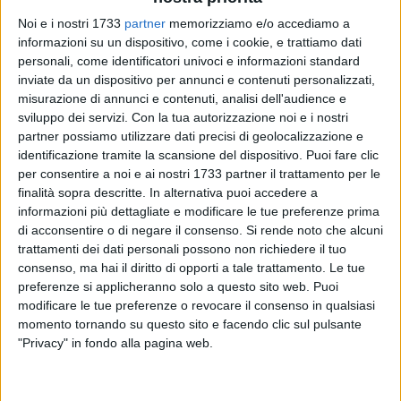
Noi e i nostri 1733
partner
memorizziamo e/o accediamo a
informazioni su un dispositivo, come i cookie, e trattiamo dati
personali, come identificatori univoci e informazioni standard
2
inviate da un dispositivo per annunci e contenuti personalizzati,
misurazione di annunci e contenuti, analisi dell'audience e
sviluppo dei servizi.
Con la tua autorizzazione noi e i nostri
partner possiamo utilizzare dati precisi di geolocalizzazione e
Grande partecipazione e un Anfiteatro gremito hanno
identificazione tramite la scansione del dispositivo. Puoi fare clic
sancito il successo della prima serata del Festival delle Luci
per consentire a noi e ai nostri 1733 partner il trattamento per le
– Riflessi di Luce, che ha debuttato ieri con lo spettacolo
finalità sopra descritte. In alternativa puoi accedere a
"Note di Luce – Meraviglioso", omaggio a Domenico
informazioni più dettagliate e modificare le tue preferenze prima
Modugno. Sul palco l'Orchestra Suoni del Sud,
di acconsentire o di negare il consenso.
Si rende noto che alcuni
trattamenti dei dati personali possono non richiedere il tuo
accompagnata dalla voce narrante di Cristian Levantaci, ha
consenso, ma hai il diritto di opporti a tale trattamento. Le tue
offerto un racconto musicale capace di alternare intensità ed
preferenze si applicheranno solo a questo sito web. Puoi
eleganza, raccogliendo applausi convinti dal pubblico.
modificare le tue preferenze o revocare il consenso in qualsiasi
momento tornando su questo sito e facendo clic sul pulsante
Parallelamente agli spettacoli, la città ha iniziato a
"Privacy" in fondo alla pagina web.
trasformarsi in un percorso luminoso grazie alle installazioni
e alle video proiezioni che accompagneranno entrambe le