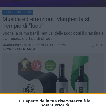
EVENTI E CULTURA
Musica ed emozioni, Margherita si
riempie di "luce"
Buona la prima per il Festival delle Luci: oggi il gran finale
tra musica e artisti di strada
MARGHERITA -
VENERDÌ 12 SETTEMBRE 2025
12.58
COMUNICATO STAMPA
Il rispetto della tua riservatezza è la
nostra priorità