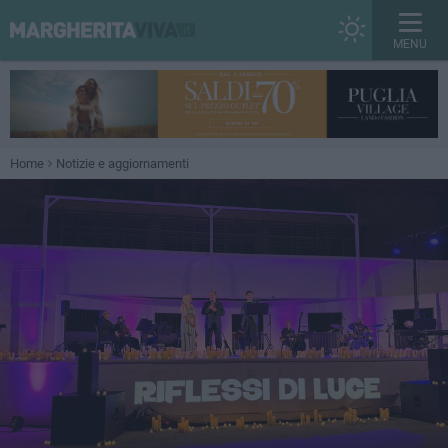
MENU
Home
Notizie e aggiornamenti