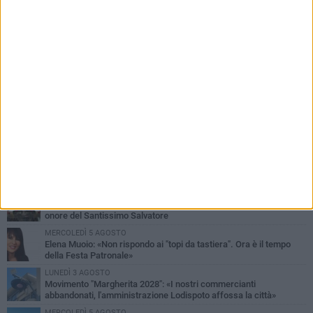
PIÙ LETTI QUESTA SETTIMANA
SABATO 1 AGOSTO
Margherita di Savoia si colora di rosa: domani torna "Pink&Love"
DOMENICA 2 AGOSTO
Tra fede, tradizione e folklore: entrano nel vivo i festeggiamenti in
onore del Santissimo Salvatore
MERCOLEDÌ 5 AGOSTO
Elena Muoio: «Non rispondo ai "topi da tastiera". Ora è il tempo
della Festa Patronale»
LUNEDÌ 3 AGOSTO
Movimento "Margherita 2028": «I nostri commercianti
abbandonati, l'amministrazione Lodispoto affossa la città»
MERCOLEDÌ 5 AGOSTO