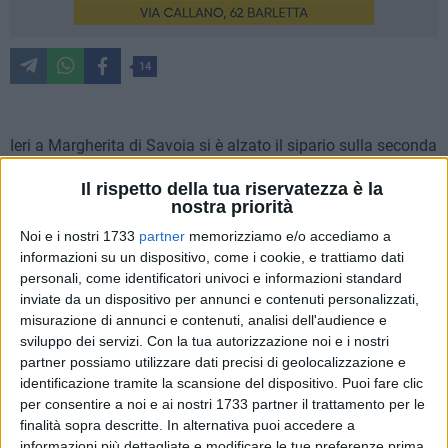
14
Ieri a Margherita di Savoia si è alzato il sipario sulla seconda
edizione di Screen Time, la campagna di sensibilizzazione
Il rispetto della tua riservatezza è la
sul corretto uso del digitale nei più giovani. Promossa
nostra priorità
dall'Associazione L'Angolo del Vinile con il patrocinio del
Noi e i nostri 1733
partner
memorizziamo e/o accediamo a
Comune, l'iniziativa proseguirà fino al 18 giugno con
informazioni su un dispositivo, come i cookie, e trattiamo dati
spettacoli, masterclass e incontri per l'intera comunità.
personali, come identificatori univoci e informazioni standard
inviate da un dispositivo per annunci e contenuti personalizzati,
La serata d'apertura è stata affidata a Giuseppe Ninno, in
misurazione di annunci e contenuti, analisi dell'audience e
arte Mandrake, il popolarissimo comico pugliese. Prima
sviluppo dei servizi.
Con la tua autorizzazione noi e i nostri
dello show "Imbarazziamoci" all'anfiteatro comunale
partner possiamo utilizzare dati precisi di geolocalizzazione e
identificazione tramite la scansione del dispositivo. Puoi fare clic
"Piazzola", Mandrake ha avuto un momento di confronto con
per consentire a noi e ai nostri 1733 partner il trattamento per le
un nutrito gruppo di adolescenti locali. Tra battute e
finalità sopra descritte. In alternativa puoi accedere a
riflessioni, ha condiviso esperienze personali sul rapporto
informazioni più dettagliate e modificare le tue preferenze prima