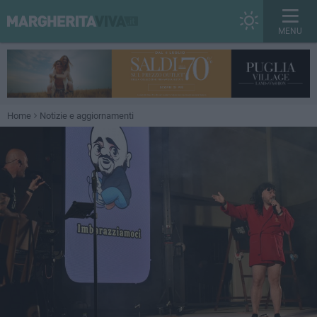
MENU
Home
Notizie e aggiornamenti