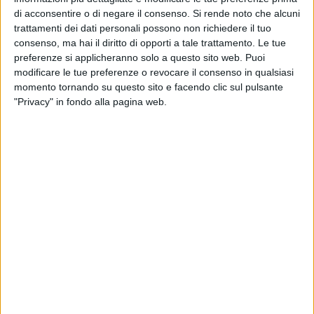
con la tecnologia, invitando i ragazzi a bilanciare creatività e
di acconsentire o di negare il consenso.
Si rende noto che alcuni
consapevolezza, sia online sia nella vita reale. A fare gli
trattamenti dei dati personali possono non richiedere il tuo
onori di casa, l'assessore Francesca Santobuono al fianco
consenso, ma hai il diritto di opporti a tale trattamento. Le tue
degli organizzatori della rassegna.
preferenze si applicheranno solo a questo sito web. Puoi
modificare le tue preferenze o revocare il consenso in qualsiasi
momento tornando su questo sito e facendo clic sul pulsante
Lo show, leggero e coinvolgente, ha riproposto tutti i "cavalli
"Privacy" in fondo alla pagina web.
di battaglia" del comico, seguitissimo sui social.
Tra i prossimi eventi in programma spiccano: DJ set serale e
incontri su ambiente, biodiversità e stili di vita sani, con la
partecipazione di WWF e associazioni locali.
Mandrake a Margherita di Savoia: risate e riflessioni
15 FOTO
digitali per “Screen Time”