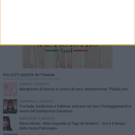
PIÙ LETTI QUESTA SETTIMANA
SABATO 1 AGOSTO
Margherita di Savoia si colora di rosa: domani torna "Pink&Love"
DOMENICA 2 AGOSTO
Tra fede, tradizione e folklore: entrano nel vivo i festeggiamenti in
onore del Santissimo Salvatore
MERCOLEDÌ 5 AGOSTO
Elena Muoio: «Non rispondo ai "topi da tastiera". Ora è il tempo
della Festa Patronale»