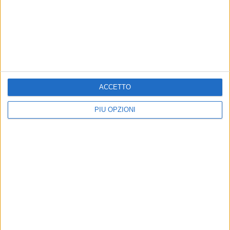
ACCETTO
PIÙ OPZIONI
Altri contenuti a tema