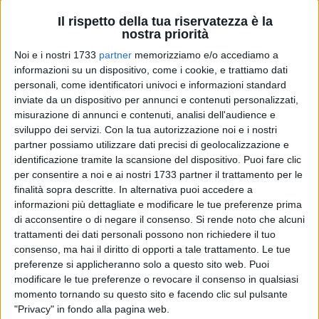
Il rispetto della tua riservatezza è la
nostra priorità
Noi e i nostri 1733
partner
memorizziamo e/o accediamo a
25
informazioni su un dispositivo, come i cookie, e trattiamo dati
personali, come identificatori univoci e informazioni standard
inviate da un dispositivo per annunci e contenuti personalizzati,
misurazione di annunci e contenuti, analisi dell'audience e
L'Auditorium dell'I.I.S.S. "Aldo Moro" sito in Via Vanvitelli n. 1
sviluppo dei servizi.
Con la tua autorizzazione noi e i nostri
ospiterà
martedì 24 febbraio 2026
lo spettacolo teatrale
"Gli
partner possiamo utilizzare dati precisi di geolocalizzazione e
Invisibili – La solitudine dei giusti",
atto unico con la regia di
identificazione tramite la scansione del dispositivo. Puoi fare clic
Enzo Rapisarda
in ricordo delle vittime delle mafie
. Gli
per consentire a noi e ai nostri 1733 partner il trattamento per le
Invisibili sono le donne e gli uomini delle scorte, caduti negli
finalità sopra descritte. In alternativa puoi accedere a
agguati di mafia di cui non costituivano il bersaglio ma un
informazioni più dettagliate e modificare le tue preferenze prima
di acconsentire o di negare il consenso.
Si rende noto che alcuni
obiettivo secondario, un danno collaterale di scarsa
trattamenti dei dati personali possono non richiedere il tuo
importanza nella mentalità mafiosa. Invisibili ma non per
consenso, ma hai il diritto di opporti a tale trattamento. Le tue
questo meno eroici dei simboli della lotta alla mafia, con cui
preferenze si applicheranno solo a questo sito web. Puoi
condividevano la loro quotidianità.
modificare le tue preferenze o revocare il consenso in qualsiasi
momento tornando su questo sito e facendo clic sul pulsante
Si tratta dunque di un appuntamento dall'alto valore civico e
"Privacy" in fondo alla pagina web.