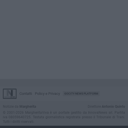
Contatti
Policy e Privacy
GOCITY NEWS PLATFORM
Notizie da
Margherita
Direttore
Antonio Quinto
© 2001-2026 MargheritaViva è un portale gestito da InnovaNews srl. Partita
iva 08059640725. Testata giornalistica registrata presso il Tribunale di Trani.
Tutti i diritti riservati.