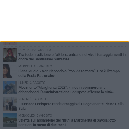
PIÙ LETTI QUESTA SETTIMANA
SABATO 1 AGOSTO
Margherita di Savoia si colora di rosa: domani torna "Pink&Love"
DOMENICA 2 AGOSTO
Tra fede, tradizione e folklore: entrano nel vivo i festeggiamenti in
onore del Santissimo Salvatore
MERCOLEDÌ 5 AGOSTO
Elena Muoio: «Non rispondo ai "topi da tastiera". Ora è il tempo
della Festa Patronale»
LUNEDÌ 3 AGOSTO
Movimento "Margherita 2028": «I nostri commercianti
abbandonati, l'amministrazione Lodispoto affossa la città»
VENERDÌ 7 AGOSTO
Il sindaco Lodispoto rende omaggio al Luogotenente Pietro Della
Sala
MERCOLEDÌ 5 AGOSTO
Stretta sull'abbandono dei rifiuti a Margherita di Savoia: otto
sanzioni in meno di due mesi