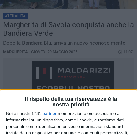
ATTUALITÀ
Margherita di Savoia conquista anche la
Bandiera Verde
Dopo la Bandiera Blu, arriva un nuovo riconoscimento
MARGHERITA -
GIOVEDÌ 29 MAGGIO 2025
11.07
Il rispetto della tua riservatezza è la
nostra priorità
Noi e i nostri 1731
partner
memorizziamo e/o accediamo a
informazioni su un dispositivo, come i cookie, e trattiamo dati
personali, come identificatori univoci e informazioni standard
inviate da un dispositivo per annunci e contenuti personalizzati,