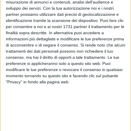
misurazione di annunci e contenuti, analisi dell'audience e
sviluppo dei servizi.
Con la tua autorizzazione noi e i nostri
40
partner possiamo utilizzare dati precisi di geolocalizzazione e
identificazione tramite la scansione del dispositivo. Puoi fare clic
per consentire a noi e ai nostri 1731 partner il trattamento per le
finalità sopra descritte. In alternativa puoi accedere a
Le
spiagge di Margherita
si confermano ancora una volta
informazioni più dettagliate e modificare le tue preferenze prima
come un vero e proprio gioiello della Puglia.
di acconsentire o di negare il consenso.
Si rende noto che alcuni
trattamenti dei dati personali possono non richiedere il tuo
Dopo il recente e prestigioso riconoscimento della
Bandiera
consenso, ma hai il diritto di opporti a tale trattamento. Le tue
preferenze si applicheranno solo a questo sito web. Puoi
Blu
, che testimonia il grande impegno nella tutela delle
modificare le tue preferenze o revocare il consenso in qualsiasi
acque e dell'ambiente circostante certificando l'eccellenza
momento tornando su questo sito e facendo clic sul pulsante
della qualità del mare, ora Margherita potrà sventolare anche
"Privacy" in fondo alla pagina web.
la
Bandiera Verde
.
Questo ulteriore riconoscimento indica una località marina
con caratteristiche
adatte ai bambini
, in termini di sicurezza,
qualità del mare e servizi adatti al divertimento di tutta la
famiglia.