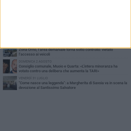
DOMENICA 2 AGOSTO
Tra fede, tradizione e folklore: entrano nel vivo i festeggiamenti in
onore del Santissimo Salvatore
LUNEDÌ 3 AGOSTO
Movimento "Margherita 2028": «I nostri commercianti
abbandonati, l'amministrazione Lodispoto affossa la città»
LUNEDÌ 3 AGOSTO
Zona Orno, l’area demaniale torna sotto controllo: vietato
l’accesso ai veicoli
DOMENICA 2 AGOSTO
Consiglio comunale, Muoio e Quarta: «L’intera minoranza ha
votato contro una delibera che aumenta la TARI»
VENERDÌ 31 LUGLIO
"Come nasce una leggenda": a Margherita di Savoia va in scena la
devozione al Santissimo Salvatore