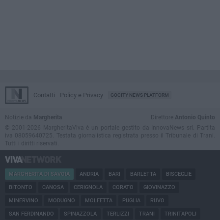
Contatti
Policy e Privacy
GOCITY NEWS PLATFORM
Notizie da
Margherita
Direttore
Antonio Quinto
© 2001-2026 MargheritaViva è un portale gestito da InnovaNews srl. Partita
iva 08059640725. Testata giornalistica registrata presso il Tribunale di Trani.
Tutti i diritti riservati.
MARGHERITA DI SAVOIA
ANDRIA
BARI
BARLETTA
BISCEGLIE
BITONTO
CANOSA
CERIGNOLA
CORATO
GIOVINAZZO
MINERVINO
MODUGNO
MOLFETTA
PUGLIA
RUVO
SAN FERDINANDO
SPINAZZOLA
TERLIZZI
TRANI
TRINITAPOLI