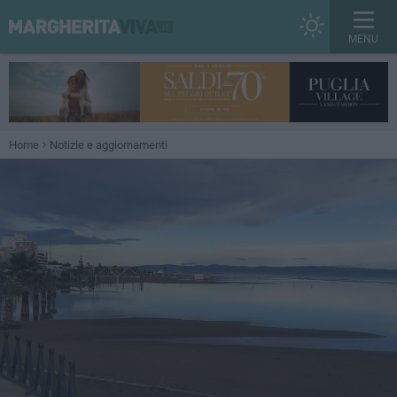
MENU
Home
Notizie e aggiornamenti