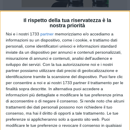
Il rispetto della tua riservatezza è la
62
A cura di
nostra priorità
ARIANNA RIONTINO
Noi e i nostri 1733
partner
memorizziamo e/o accediamo a
informazioni su un dispositivo, come i cookie, e trattiamo dati
personali, come identificatori univoci e informazioni standard
Una lieve mareggiata ha animato
questa mattina la spiaggia
inviate da un dispositivo per annunci e contenuti personalizzati,
di Margherita di Savoia
, con le onde che hanno raggiunto i
misurazione di annunci e contenuti, analisi dell'audience e
gazebo di alcuni stabilimenti balneari
, senza però registrare
sviluppo dei servizi.
Con la tua autorizzazione noi e i nostri
nessun danno a strutture o persone
. L'acqua si è spinta fino
partner possiamo utilizzare dati precisi di geolocalizzazione e
a
pochi metri dal lungomare, creando uno spettacolo
identificazione tramite la scansione del dispositivo. Puoi fare clic
suggestivo
e trasformando la spiaggia in una "piccola
per consentire a noi e ai nostri 1733 partner il trattamento per le
Venezia".
finalità sopra descritte. In alternativa puoi accedere a
informazioni più dettagliate e modificare le tue preferenze prima
di acconsentire o di negare il consenso.
Si rende noto che alcuni
Il fenomeno, tipico dei
mesi invernali nel Mar Adriatico
, è
trattamenti dei dati personali possono non richiedere il tuo
dovuto a mareggiate causate da venti che generano onde
consenso, ma hai il diritto di opporti a tale trattamento. Le tue
alte e potenti. Secondo quanto spiegato da
Salvatore
preferenze si applicheranno solo a questo sito web. Puoi
Giannino, guida ambientale e presidente dell'associazione
modificare le tue preferenze o revocare il consenso in qualsiasi