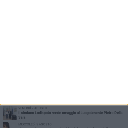
controllo: vietato l’accesso ai veicoli
PIÙ LETTI QUESTA SETTIMANA
VENERDÌ 7 AGOSTO
Il sindaco Lodispoto rende omaggio al Luogotenente Pietro Della
Sala
MERCOLEDÌ 5 AGOSTO