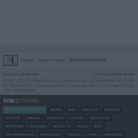
Contatti
Policy e Privacy
GOCITY NEWS PLATFORM
Notizie da
Margherita
Direttore
Antonio Quinto
© 2001-2026 MargheritaViva è un portale gestito da InnovaNews srl. Partita
iva 08059640725. Testata giornalistica registrata presso il Tribunale di Trani.
Tutti i diritti riservati.
MARGHERITA DI SAVOIA
ANDRIA
BARI
BARLETTA
BISCEGLIE
BITONTO
CANOSA
CERIGNOLA
CORATO
GIOVINAZZO
MINERVINO
MODUGNO
MOLFETTA
PUGLIA
RUVO
SAN FERDINANDO
SPINAZZOLA
TERLIZZI
TRANI
TRINITAPOLI