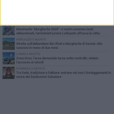
Il sindaco Lodispoto rende omaggio al Luogotenente Pietro Della
Sala
MERCOLEDÌ 5 AGOSTO
Elena Muoio: «Non rispondo ai "topi da tastiera". Ora è il tempo
della Festa Patronale»
LUNEDÌ 3 AGOSTO
Movimento "Margherita 2028": «I nostri commercianti
abbandonati, l'amministrazione Lodispoto affossa la città»
MERCOLEDÌ 5 AGOSTO
Stretta sull'abbandono dei rifiuti a Margherita di Savoia: otto
sanzioni in meno di due mesi
LUNEDÌ 3 AGOSTO
Zona Orno, l’area demaniale torna sotto controllo: vietato
l’accesso ai veicoli
DOMENICA 2 AGOSTO
Tra fede, tradizione e folklore: entrano nel vivo i festeggiamenti in
onore del Santissimo Salvatore