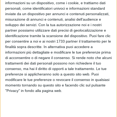
informazioni su un dispositivo, come i cookie, e trattiamo dati
personali, come identificatori univoci e informazioni standard
inviate da un dispositivo per annunci e contenuti personalizzati,
misurazione di annunci e contenuti, analisi dell'audience e
sviluppo dei servizi.
Con la tua autorizzazione noi e i nostri
A cura di
ARIANNA RIONTINO
partner possiamo utilizzare dati precisi di geolocalizzazione e
identificazione tramite la scansione del dispositivo. Puoi fare clic
per consentire a noi e ai nostri 1733 partner il trattamento per le
finalità sopra descritte. In alternativa puoi accedere a
Ogni anno come da tradizione,
il 29 settembre si celebrano i
informazioni più dettagliate e modificare le tue preferenze prima
solenni festeggiamenti in onore di San Michele Arcangelo
,
di acconsentire o di negare il consenso.
Si rende noto che alcuni
proclamato
patrono della Polizia di Stato
da Papa Pio XII nel
trattamenti dei dati personali possono non richiedere il tuo
1949, poiché rispecchia la missione quotidiana dei poliziotti:
consenso, ma hai il diritto di opporti a tale trattamento. Le tue
garantire il rispetto delle leggi, la sicurezza dei cittadini e la
preferenze si applicheranno solo a questo sito web. Puoi
modificare le tue preferenze o revocare il consenso in qualsiasi
tutela dei più fragili.
momento tornando su questo sito e facendo clic sul pulsante
"Privacy" in fondo alla pagina web.
In particolare, a Margherita di Savoia
lunedì 29 settembre
alle ore 17, si terrà la Santa Messa in piazza Libertà
,
organizzata dalla Questura di Barletta-Andria-Trani, in
collaborazione con il Comune di Margherita di Savoia, la