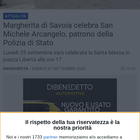
ATTUALITÀ
Margherita di Savoia celebra San
Michele Arcangelo, patrono della
Polizia di Stato
Lunedì 29 settembre sarà celebrata la Santa Messa in
piazza Libertà alle ore 17
MARGHERITA -
SABATO 27 SETTEMBRE 2025
12.47
Il rispetto della tua riservatezza è la
nostra priorità
Noi e i nostri 1733
partner
memorizziamo e/o accediamo a