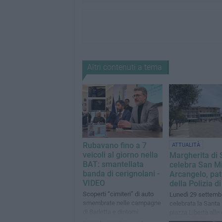
Altri contenuti a tema
Rubavano fino a 7
ATTUALITÀ
veicoli al giorno nella
Margherita di 
BAT: smantellata
celebra San M
banda di cerignolani -
Arcangelo, pa
VIDEO
della Polizia di
Scoperti “cimiteri” di auto
Lunedì 29 settemb
smembrate nelle campagne
celebrata la Santa
di Barletta e dintorni
piazza Libertà alle