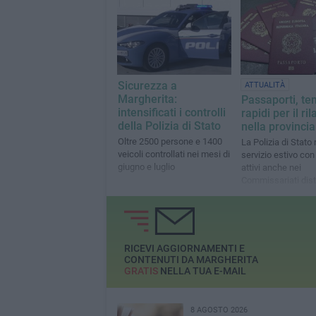
Sicurezza a
ATTUALITÀ
Margherita:
Passaporti, te
intensificati i controlli
rapidi per il ril
della Polizia di Stato
nella provinci
Oltre 2500 persone e 1400
La Polizia di Stato 
veicoli controllati nei mesi di
servizio estivo con 
giugno e luglio
attivi anche nei
Commissariati dist
RICEVI AGGIORNAMENTI E
CONTENUTI DA MARGHERITA
GRATIS
NELLA TUA E-MAIL
8 AGOSTO 2026