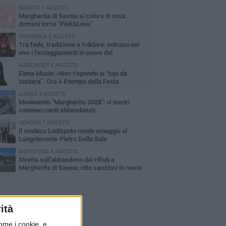
SABATO 1 AGOSTO
Margherita di Savoia si colora di rosa:
domani torna "Pink&Love"
DOMENICA 2 AGOSTO
Tra fede, tradizione e folklore: entrano nel
vivo i festeggiamenti in onore del
ntissimo Salvatore
MERCOLEDÌ 5 AGOSTO
Elena Muoio: «Non rispondo ai "topi da
tastiera". Ora è il tempo della Festa
tronale»
LUNEDÌ 3 AGOSTO
Movimento "Margherita 2028": «I nostri
commercianti abbandonati,
mministrazione Lodispoto affossa la città»
VENERDÌ 7 AGOSTO
Il sindaco Lodispoto rende omaggio al
Luogotenente Pietro Della Sala
MERCOLEDÌ 5 AGOSTO
Stretta sull'abbandono dei rifiuti a
Margherita di Savoia: otto sanzioni in meno
 due mesi
ità
ome i cookie, e