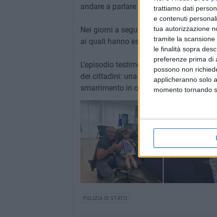
andare a parlare con i Poliziotti.
trattiamo dati person
e contenuti personali
tua autorizzazione no
Nei giorni a seguire, i genitori di Gianvi
tramite la scansione 
ai quali hanno espresso la loro viva grat
le finalità sopra des
preferenze prima di 
L'episodio testimonia ancora una volta la
possono non richieder
dei cittadini: una presenza discreta ma
applicheranno solo a
smarrimento in occasioni di sollievo e di
momento tornando su 
POLIZIA DI STATO