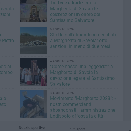
a
Tra fede e tradizioni: a
 serata
Margherita di Savoia le
izioni
celebrazioni in onore del
Santissimo Salvatore
5 AGOSTO 2026
de
Stretta sull'abbandono dei rifiuti
 Pietro
a Margherita di Savoia: otto
sanzioni in meno di due mesi
4 AGOSTO 2026
ndo ai
“Come nasce una leggenda”: a
l tempo
Margherita di Savoia la
devozione legata al Santissimo
Salvatore
3 AGOSTO 2026
ale
Movimento "Margherita 2028": «I
tato
nostri commercianti
abbandonati, l'amministrazione
Lodispoto affossa la città»
Notizie sportive
Altri sport