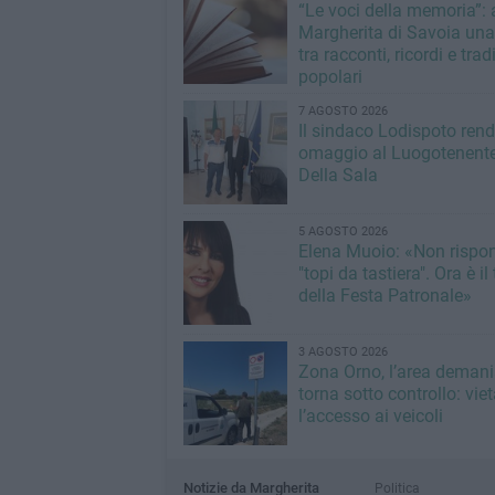
“Le voci della memoria”: 
Margherita di Savoia una
tra racconti, ricordi e trad
popolari
7 AGOSTO 2026
Il sindaco Lodispoto ren
omaggio al Luogotenente
Della Sala
5 AGOSTO 2026
Elena Muoio: «Non rispo
"topi da tastiera". Ora è i
della Festa Patronale»
3 AGOSTO 2026
Zona Orno, l’area demani
torna sotto controllo: vie
l’accesso ai veicoli
Notizie da Margherita
Politica