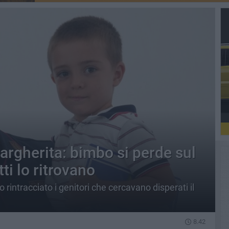
Margherita: bimbo si perde sul
ti lo ritrovano
o rintracciato i genitori che cercavano disperati il
8.42