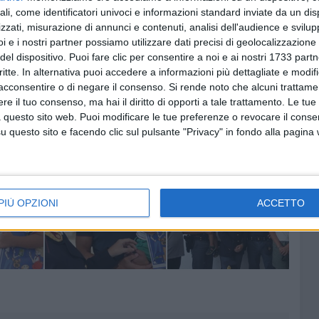
ali, come identificatori univoci e informazioni standard inviate da un di
zzati, misurazione di annunci e contenuti, analisi dell'audience e svilupp
i e i nostri partner possiamo utilizzare dati precisi di geolocalizzazione 
to si sono portati in Questura, accolti da Giacomo e Vittorio
del dispositivo. Puoi fare clic per consentire a noi e ai nostri 1733 partn
itudine per la professionalità e l'umanità dimostrate.
critte. In alternativa puoi accedere a informazioni più dettagliate e modif
acconsentire o di negare il consenso.
Si rende noto che alcuni trattamen
 costante attenzione della Polizia di Stato alla sicurezza
e il tuo consenso, ma hai il diritto di opporti a tale trattamento. Le tue
 fondamentale, capace di trasformare momenti di
 questo sito web. Puoi modificare le tue preferenze o revocare il conse
 fiducia.
questo sito e facendo clic sul pulsante "Privacy" in fondo alla pagina
PIÙ OPZIONI
ACCETTO