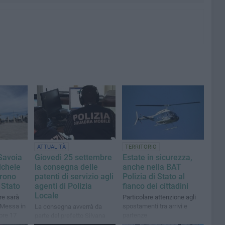
ATTUALITÀ
TERRITORIO
Savoia
Giovedì 25 settembre
Estate in sicurezza,
ichele
la consegna delle
anche nella BAT
trono
patenti di servizio agli
Polizia di Stato al
 Stato
agenti di Polizia
fianco dei cittadini
Locale
re sarà
Particolare attenzione agli
 Messa in
spostamenti tra arrivi e
La consegna avverrà da
 ore 17
partenze
parte del prefetto Silvana
D'Agostino