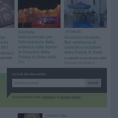
Giornata
ATTUALITÀ
internazionale per
mpi
Sicurezza stradale,
l’eliminazione della
ascio
fine settimana di
violenza sulle donne:
a BAT
controlli e iniziative
le iniziative della
della Polizia di Stato
rafforza il
Polizia di Stato della
sportelli
Le attività in occasione della
Bat
Giornata mondiale in
accati
memoria delle vittime della
La Questura di Andria, tra
strada
l'altro, sarà illuminata di
Iscriviti alla Newsletter
arancione, colore simbolo
della lotta contro la violenza
Iscriviti
di genere
Iscrivendoti accetti i
termini
e la
privacy policy
7 AGOSTO 2026