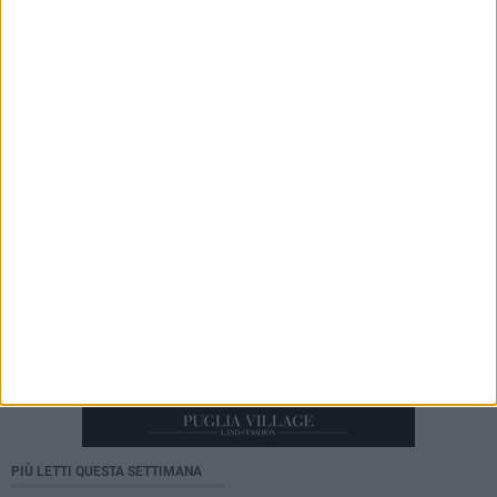
della pesca a sciabica
2 AGOSTO 2026
Tra fede, tradizione e folklore: entrano nel vivo i
festeggiamenti in onore del Santissimo
Salvatore
PIÙ LETTI QUESTA SETTIMANA