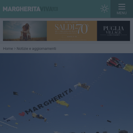
MENU
Home
Notizie e aggiornamenti