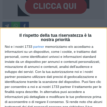
Il rispetto della tua riservatezza è la
nostra priorità
Il Festival internazionale dell'Aquilone di Margherita di
Noi e i nostri 1733
partner
memorizziamo e/o accediamo a
Savoia deve ancora prendere il via e i laboratori gratuiti per
informazioni su un dispositivo, come i cookie, e trattiamo dati
bambini hanno già registrato il sold out. L'evento è in
personali, come identificatori univoci e informazioni standard
inviate da un dispositivo per annunci e contenuti personalizzati,
programma dal 24 aprile al 3 maggio e quest'anno vede
misurazione di annunci e contenuti, analisi dell'audience e
l'Austria come Paese ospite d'onore. 2456 bambini si sono
sviluppo dei servizi.
Con la tua autorizzazione noi e i nostri
già prenotati per imparare a costruire un aquilone,
partner possiamo utilizzare dati precisi di geolocalizzazione e
personalizzandolo con la propria fantasia e testandolo sulla
identificazione tramite la scansione del dispositivo. Puoi fare clic
spiaggia.
per consentire a noi e ai nostri 1733 partner il trattamento per le
finalità sopra descritte. In alternativa puoi accedere a
L'iniziativa si svolge in collaborazione con l'associazione
informazioni più dettagliate e modificare le tue preferenze prima
di acconsentire o di negare il consenso.
Si rende noto che alcuni
"Sale in zucca", dalle 9.30 alle 12 nei vari stabilimenti
trattamenti dei dati personali possono non richiedere il tuo