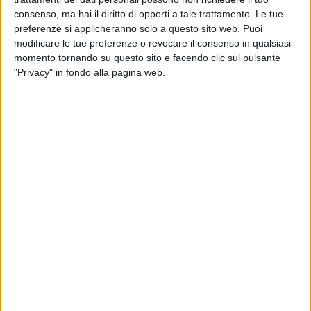
balneari (per informazioni e prenotarsi contattare Salvatrice
consenso, ma hai il diritto di opporti a tale trattamento. Le tue
al 347.1766140). I bambini che si sono già assicurati il loro
preferenze si applicheranno solo a questo sito web. Puoi
posto provengono da Puglia, Molise, Campania, Abruzzo e
modificare le tue preferenze o revocare il consenso in qualsiasi
Lazio.
momento tornando su questo sito e facendo clic sul pulsante
"Privacy" in fondo alla pagina web.
«Vista la grande partecipazione, abbiamo deciso di mettere
a disposizione altri 300 posti per partecipare gratuitamente
ai laboratori – dichiara Antonio Capacchione, presidente di
Asba (Associazione Stabilimenti Balnerari di Margherita di
Savoia) -. L'opportunità è pensata per la giornata del 30
aprile. Le attività sono riservate ai bambini delle scuole
elementari».
Numerose, inoltre, le iniziative a pagamento di laboratori per
i più piccoli che verranno proposte dalle varie attività e dagli
stabilimenti balneari del paese. L'evento quest'anno diventa
più inclusivo, con servizi mirati al superamento delle barriere
architettoniche per agevolare la fruizione dell'evento ai
diversamente abili. Inoltre, nei giorni in cui si prevede