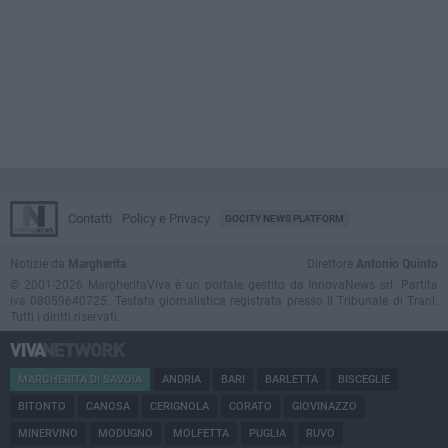
Contatti
Policy e Privacy
GOCITY NEWS PLATFORM
Notizie da
Margherita
Direttore
Antonio Quinto
© 2001-2026 MargheritaViva è un portale gestito da InnovaNews srl. Partita
iva 08059640725. Testata giornalistica registrata presso il Tribunale di Trani.
Tutti i diritti riservati.
MARGHERITA DI SAVOIA
ANDRIA
BARI
BARLETTA
BISCEGLIE
BITONTO
CANOSA
CERIGNOLA
CORATO
GIOVINAZZO
MINERVINO
MODUGNO
MOLFETTA
PUGLIA
RUVO