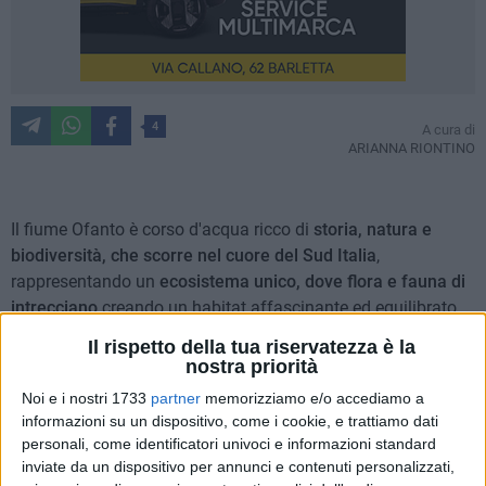
4
A cura di
ARIANNA RIONTINO
Il fiume Ofanto è corso d'acqua ricco di
storia, natura e
biodiversità, che scorre nel cuore del Sud Italia
,
rappresentando un
ecosistema unico, dove flora e fauna di
intrecciano
creando un habitat affascinante ed equilibrato.
Il rispetto della tua riservatezza è la
Per scoprire peculiarità e caratteristiche di questo territorio,
nostra priorità
abbiamo intervistato Salvatore Giannino, guida ambientale,
Noi e i nostri 1733
partner
memorizziamo e/o accediamo a
presidente dell'associazione "Fare Natura" e grande
informazioni su un dispositivo, come i cookie, e trattiamo dati
conoscitore del territorio
. Attraverso le domande che gli
personali, come identificatori univoci e informazioni standard
abbiamo rivolto, sono emerse curiosità, sfide e progetti per la
inviate da un dispositivo per annunci e contenuti personalizzati,