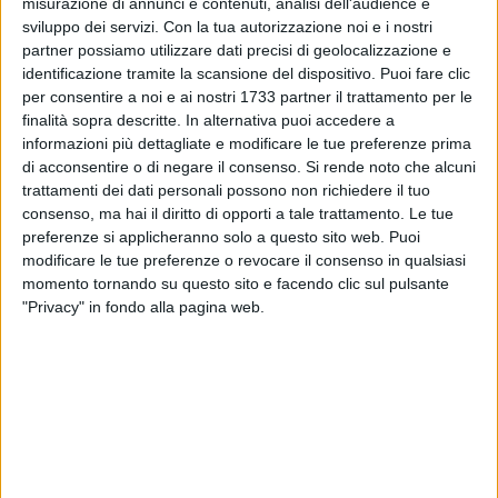
tutela e la salvaguardia di questo suggestivo ambiente.
misurazione di annunci e contenuti, analisi dell'audience e
sviluppo dei servizi.
Con la tua autorizzazione noi e i nostri
partner possiamo utilizzare dati precisi di geolocalizzazione e
Quali sono le caratteristiche naturalistiche che
identificazione tramite la scansione del dispositivo. Puoi fare clic
rendono il fiume Ofanto il luogo ideale per gli
per consentire a noi e ai nostri 1733 partner il trattamento per le
amanti della natura e della biodiversità?
finalità sopra descritte. In alternativa puoi accedere a
informazioni più dettagliate e modificare le tue preferenze prima
di acconsentire o di negare il consenso.
Si rende noto che alcuni
«Il fiume fa parte del Parco Naturale Regionale "Fiume
trattamenti dei dati personali possono non richiedere il tuo
Ofanto", istituito per tutelare gli equilibri ecologici, gli habitat
consenso, ma hai il diritto di opporti a tale trattamento. Le tue
e le specie vegetali e animali legate al fiume ed è l'unico
preferenze si applicheranno solo a questo sito web. Puoi
Parco fluviale Naturale della Puglia e dell'Italia centro
modificare le tue preferenze o revocare il consenso in qualsiasi
meridionale. Interessa i territori di undici Comuni: Ascoli
momento tornando su questo sito e facendo clic sul pulsante
Satriano, Barletta, Candela, Canosa di Puglia, Cerignola,
"Privacy" in fondo alla pagina web.
Margherita di Savoia, Minervino Murge, Rocchetta
Sant'Antonio, San Ferdinando di Puglia, Spinazzola e
Trinitapoli. All'interno dell'area del parco ci sono zone
riconosciute a livello europeo che garantiscono una
protezione elevata per habitat e specie afferenti alla rete
natura 2000. Il letto del fiume Ofanto è circondato da una
varietà di ecosistemi, tra cui boschi ripariali, zone umide e