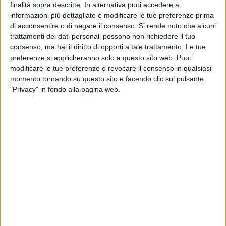
MARGHERITA - 25 FEBBRAIO 2021
finalità sopra descritte. In alternativa puoi accedere a
Mitigazione del rischio idrogeologico, in arrivo
informazioni più dettagliate e modificare le tue preferenze prima
due milioni e mezzo per Margherita di Savoia
di acconsentire o di negare il consenso.
Si rende noto che alcuni
trattamenti dei dati personali possono non richiedere il tuo
consenso, ma hai il diritto di opporti a tale trattamento. Le tue
MARGHERITA - 17 FEBBRAIO 2021
Da Dg a Commissario, Alessandro Delle Donne
preferenze si applicheranno solo a questo sito web. Puoi
resta alla guida dell'Asl Bt
modificare le tue preferenze o revocare il consenso in qualsiasi
momento tornando su questo sito e facendo clic sul pulsante
"Privacy" in fondo alla pagina web.
MARGHERITA - 11 FEBBRAIO 2021
Nuovo consiglio provinciale, si torna alle urne a
marzo
MARGHERITA - 10 FEBBRAIO 2021
Cardiologie Aperte, la Asl Bt offre teleconsulto
gratuito
MARGHERITA - 8 FEBBRAIO 2021
Asl Bt dispone l'assunzione di 164 operatori
socio-sanitari