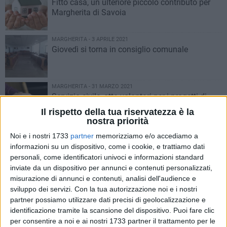
Fitto casa, un ulteriore piccolo contributo per
Margherita di Savoia
MARGHERITA - 3 APRILE 2021
Giovedì si torna in consiglio comunale
MARGHERITA - 31 MARZO 2021
Servizio civile, otto volontari per i progetti di
assistenza a favore di minori e anziani
Il rispetto della tua riservatezza è la
nostra priorità
MARGHERITA - 23 MARZO 2021
Noi e i nostri 1733
partner
memorizziamo e/o accediamo a
Lodispoto in Consiglio: «Riscontri
informazioni su un dispositivo, come i cookie, e trattiamo dati
incoraggianti sul monitoraggio Corte dei Conti»
personali, come identificatori univoci e informazioni standard
inviate da un dispositivo per annunci e contenuti personalizzati,
misurazione di annunci e contenuti, analisi dell'audience e
MARGHERITA - 8 MARZO 2021
sviluppo dei servizi.
Con la tua autorizzazione noi e i nostri
Messa in sicurezza del territorio, in arrivo fondi
partner possiamo utilizzare dati precisi di geolocalizzazione e
per Margherita di Savoia e Trinitapoli
identificazione tramite la scansione del dispositivo. Puoi fare clic
per consentire a noi e ai nostri 1733 partner il trattamento per le