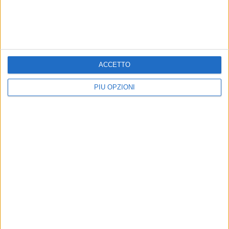
MARGHERITA - 4 DICEMBRE 2020
I sindaci dalla BAT incontrano Lopalco: «No
alla zona gialla»
ACCETTO
Precedente
1
2
3
4
5
6
...
Successiva
PIÙ OPZIONI