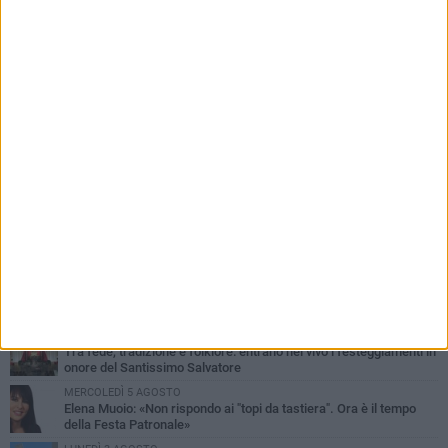
PIÙ LETTI QUESTA SETTIMANA
SABATO 1 AGOSTO
Margherita di Savoia si colora di rosa: domani torna "Pink&Love"
DOMENICA 2 AGOSTO
Tra fede, tradizione e folklore: entrano nel vivo i festeggiamenti in
onore del Santissimo Salvatore
MERCOLEDÌ 5 AGOSTO
Elena Muoio: «Non rispondo ai "topi da tastiera". Ora è il tempo
della Festa Patronale»