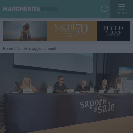
MENU
Home
Notizie e aggiornamenti