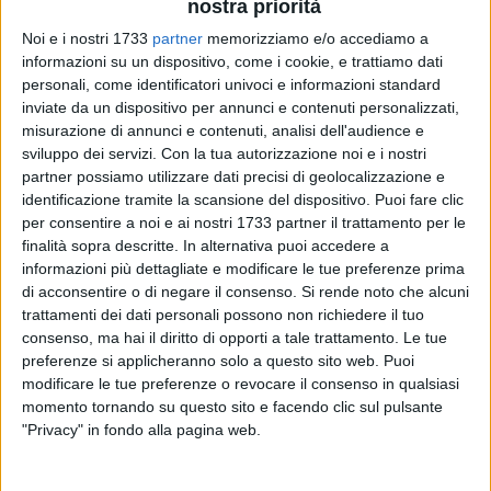
nostra priorità
Noi e i nostri 1733
partner
memorizziamo e/o accediamo a
16
informazioni su un dispositivo, come i cookie, e trattiamo dati
personali, come identificatori univoci e informazioni standard
inviate da un dispositivo per annunci e contenuti personalizzati,
misurazione di annunci e contenuti, analisi dell'audience e
L'assessore alle finanze del Comune di Margherita di Savoia,
sviluppo dei servizi.
Con la tua autorizzazione noi e i nostri
dott.ssa Francesca Santobuono, ha rappresentato
partner possiamo utilizzare dati precisi di geolocalizzazione e
l'amministrazione comunale in occasione del convegno
identificazione tramite la scansione del dispositivo. Puoi fare clic
indetto a Cervia dalla costituenda Associazione Europea
per consentire a noi e ai nostri 1733 partner il trattamento per le
delle Città del Sale, cui il nostro Ente Locale ha deciso di
finalità sopra descritte. In alternativa puoi accedere a
aderire con la Delibera di Giunta Comunale n. 95 dello
informazioni più dettagliate e modificare le tue preferenze prima
di acconsentire o di negare il consenso.
Si rende noto che alcuni
scorso 5 agosto.
trattamenti dei dati personali possono non richiedere il tuo
«Il motivo che ci porta a condividere questo progetto – ha
consenso, ma hai il diritto di opporti a tale trattamento. Le tue
affermato nel suo intervento l'assessore Santobuono – è
preferenze si applicheranno solo a questo sito web. Puoi
scritto nei destini e nel DNA delle nostre comunità.
modificare le tue preferenze o revocare il consenso in qualsiasi
Margherita di Savoia ha caratterizzato fortemente la propria
momento tornando su questo sito e facendo clic sul pulsante
identità sociale, economica e culturale attorno alla
"Privacy" in fondo alla pagina web.
produzione del sale. La cultura ed il turismo, aspetti
fortemente correlati tra loro, si fondano oggi più che mai