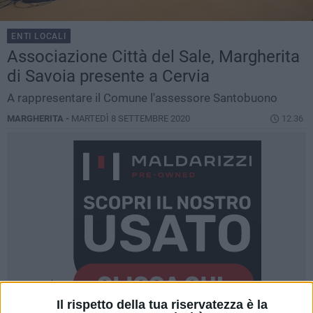
ENTI LOCALI
Associazione Città del Sale, Margherita
di Savoia presente a Cervia
A rappresentare il Comune l'assessore Santobuono
MARGHERITA -
MARTEDÌ 8 SETTEMBRE 2020
12.36
Il rispetto della tua riservatezza è la