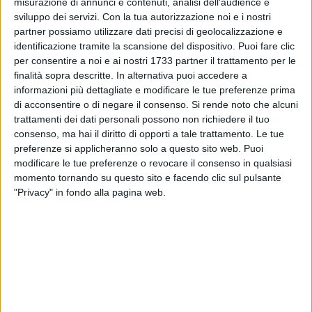
misurazione di annunci e contenuti, analisi dell'audience e
sviluppo dei servizi.
Con la tua autorizzazione noi e i nostri
partner possiamo utilizzare dati precisi di geolocalizzazione e
identificazione tramite la scansione del dispositivo. Puoi fare clic
per consentire a noi e ai nostri 1733 partner il trattamento per le
finalità sopra descritte. In alternativa puoi accedere a
È stato convocato per lunedì 28 dicembre 2020 con inizio
informazioni più dettagliate e modificare le tue preferenze prima
alle ore 9.30 il Consiglio Comunale di Margherita di Savoia,
di acconsentire o di negare il consenso.
Si rende noto che alcuni
in sessione straordinaria e in prima ed unica convocazione,
trattamenti dei dati personali possono non richiedere il tuo
consenso, ma hai il diritto di opporti a tale trattamento. Le tue
per la trattazione dei seguenti argomenti all'ordine del
preferenze si applicheranno solo a questo sito web. Puoi
giorno:
modificare le tue preferenze o revocare il consenso in qualsiasi
1. Ratifica Delibera di Giunta n. 136 del 30.11.2020.
momento tornando su questo sito e facendo clic sul pulsante
Approvazione XII variazione di bilancio finanziario
"Privacy" in fondo alla pagina web.
2020/2022 ai sensi dell'art. 175 comma 4 del D.Lgs
267/2000.
2. Ratifica Delibera di Giunta n. 138 del 15.12.2020.
Approvazione XIII variazione di bilancio finanziario
2020/2022 ai sensi dell'art. 175 comma 4 del D.Lgs
267/2000.
3. Ricognizione partecipazioni possedute - D.Lgs. 175/2016