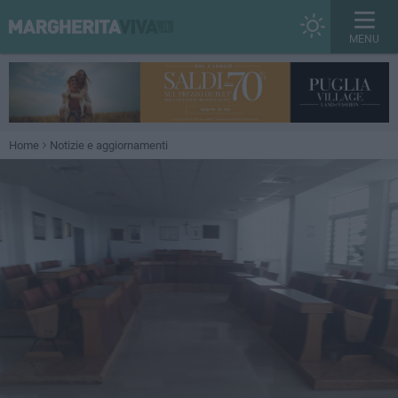
MENU
Home
Notizie e aggiornamenti