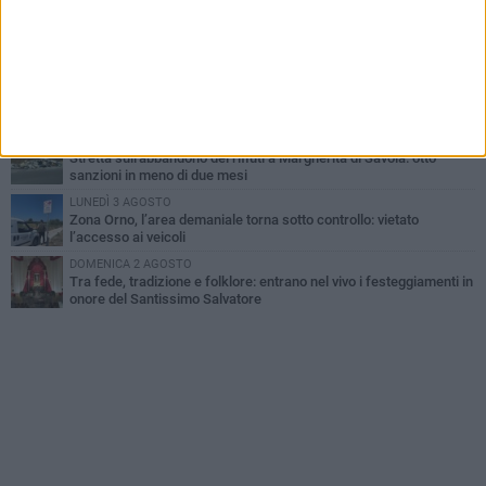
MERCOLEDÌ 5 AGOSTO
Elena Muoio: «Non rispondo ai "topi da tastiera". Ora è il tempo
della Festa Patronale»
LUNEDÌ 3 AGOSTO
Movimento "Margherita 2028": «I nostri commercianti
abbandonati, l'amministrazione Lodispoto affossa la città»
MERCOLEDÌ 5 AGOSTO
Stretta sull'abbandono dei rifiuti a Margherita di Savoia: otto
sanzioni in meno di due mesi
LUNEDÌ 3 AGOSTO
Zona Orno, l’area demaniale torna sotto controllo: vietato
l’accesso ai veicoli
DOMENICA 2 AGOSTO
Tra fede, tradizione e folklore: entrano nel vivo i festeggiamenti in
onore del Santissimo Salvatore