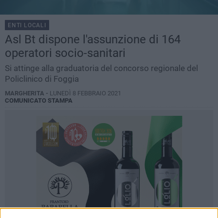
ENTI LOCALI
Asl Bt dispone l'assunzione di 164
operatori socio-sanitari
Si attinge alla graduatoria del concorso regionale del
Policlinico di Foggia
MARGHERITA -
LUNEDÌ 8 FEBBRAIO 2021
COMUNICATO STAMPA