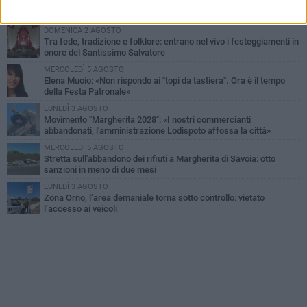
Margherita di Savoia si colora di rosa: domani torna "Pink&Love"
DOMENICA 2 AGOSTO
Tra fede, tradizione e folklore: entrano nel vivo i festeggiamenti in
onore del Santissimo Salvatore
MERCOLEDÌ 5 AGOSTO
Elena Muoio: «Non rispondo ai "topi da tastiera". Ora è il tempo
della Festa Patronale»
LUNEDÌ 3 AGOSTO
Movimento "Margherita 2028": «I nostri commercianti
abbandonati, l'amministrazione Lodispoto affossa la città»
MERCOLEDÌ 5 AGOSTO
Stretta sull'abbandono dei rifiuti a Margherita di Savoia: otto
sanzioni in meno di due mesi
LUNEDÌ 3 AGOSTO
Zona Orno, l’area demaniale torna sotto controllo: vietato
l’accesso ai veicoli