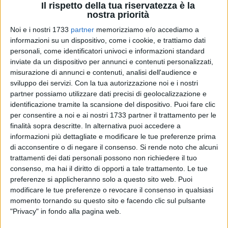
Il rispetto della tua riservatezza è la
nostra priorità
Noi e i nostri 1733
partner
memorizziamo e/o accediamo a
informazioni su un dispositivo, come i cookie, e trattiamo dati
7
personali, come identificatori univoci e informazioni standard
inviate da un dispositivo per annunci e contenuti personalizzati,
misurazione di annunci e contenuti, analisi dell'audience e
Con delibera n.104 del 31 gennaio 2021 la Direzione
sviluppo dei servizi.
Con la tua autorizzazione noi e i nostri
Generale della Asl Bt ha disposto l'assunzione di 164
partner possiamo utilizzare dati precisi di geolocalizzazione e
identificazione tramite la scansione del dispositivo. Puoi fare clic
operatori socio-sanitari. «Le assunzioni stanno proseguendo
per consentire a noi e ai nostri 1733 partner il trattamento per le
e stiamo utilizzando la graduatoria del concorso regionale
finalità sopra descritte. In alternativa puoi accedere a
del Policlinico di Foggia così come annunciato e come
informazioni più dettagliate e modificare le tue preferenze prima
previsto dalla norma - dice Alessandro Delle Donne, Direttore
di acconsentire o di negare il consenso.
Si rende noto che alcuni
Generale Asl Bt - nessun disagio dunque nelle nostre
trattamenti dei dati personali possono non richiedere il tuo
strutture nel passaggio di competenze tra gli oss anche
consenso, ma hai il diritto di opporti a tale trattamento. Le tue
perché in moltissimi casi si è trattato di un riassorbimento di
preferenze si applicheranno solo a questo sito web. Puoi
modificare le tue preferenze o revocare il consenso in qualsiasi
figure professionali già presenti. Sono già quasi 50 gli
momento tornando su questo sito e facendo clic sul pulsante
operatori sanitari con contratto in scadenza a fine gennaio
"Privacy" in fondo alla pagina web.
che sono rientrati poiché utilmente presenti nella graduatoria