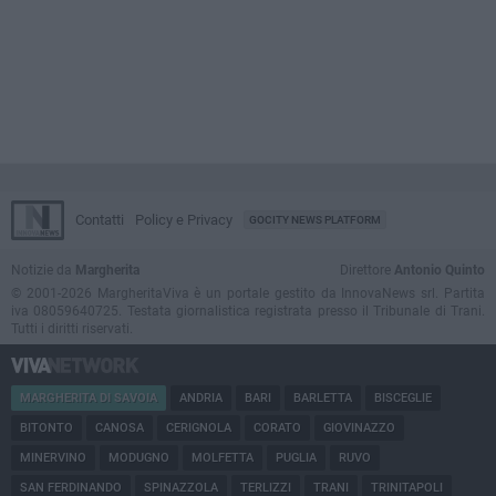
Contatti
Policy e Privacy
GOCITY NEWS PLATFORM
Notizie da
Margherita
Direttore
Antonio Quinto
© 2001-2026 MargheritaViva è un portale gestito da InnovaNews srl. Partita
iva 08059640725. Testata giornalistica registrata presso il Tribunale di Trani.
Tutti i diritti riservati.
MARGHERITA DI SAVOIA
ANDRIA
BARI
BARLETTA
BISCEGLIE
BITONTO
CANOSA
CERIGNOLA
CORATO
GIOVINAZZO
MINERVINO
MODUGNO
MOLFETTA
PUGLIA
RUVO
SAN FERDINANDO
SPINAZZOLA
TERLIZZI
TRANI
TRINITAPOLI