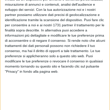
ALTRI VIDEO PUBBLICATI DI RECENTE
misurazione di annunci e contenuti, analisi dell'audience e
sviluppo dei servizi.
Con la tua autorizzazione noi e i nostri
partner possiamo utilizzare dati precisi di geolocalizzazione e
identificazione tramite la scansione del dispositivo. Puoi fare clic
per consentire a noi e ai nostri 1731 partner il trattamento per le
finalità sopra descritte. In alternativa puoi accedere a
informazioni più dettagliate e modificare le tue preferenze prima
di acconsentire o di negare il consenso.
Si rende noto che alcuni
SOCIAL VIDEO
37 SECONDI
SOCIAL VIDEO
2 MINUTI
trattamenti dei dati personali possono non richiedere il tuo
Emergenza Xylella: insieme per
Spartizione del mare 2026
consenso, ma hai il diritto di opporti a tale trattamento. Le tue
salvaguardare un patrimonio
preferenze si applicheranno solo a questo sito web. Puoi
unico al mondo
modificare le tue preferenze o revocare il consenso in qualsiasi
momento tornando su questo sito e facendo clic sul pulsante
"Privacy" in fondo alla pagina web.
SOCIAL VIDEO
4 MINUTI
SOCIAL VIDEO
4 MINUTI
Si è conclusa la quarta edizione
Margherita d'Oro 2024
del Premio Donna oraganizzata