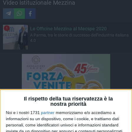
Video Istituzionale Mezzina
Le Officine Mezzina al Mecspe 2020
1
A Parma, tra le storie di successo dell’industria italiana
4.0
Il rispetto della tua riservatezza è la
nostra priorità
Noi e i nostri 1731
partner
memorizziamo e/o accediamo a
informazioni su un dispositivo, come i cookie, e trattiamo dati
personali, come identificatori univoci e informazioni standard
inviate da un dispositivo per annunci e contenuti personalizzati,