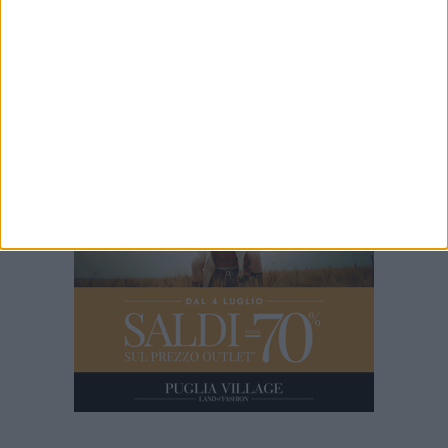
2 MINUTI
Intervista al procuratore Nitti
4 MINUTI
Margherita d'Oro 2024