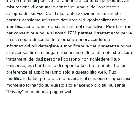
inviate da un dispositivo per annunci e contenuti personalizzati,
misurazione di annunci e contenuti, analisi dell'audience e
ALTRI VIDEO PUBBLICATI DI RECENTE
sviluppo dei servizi.
Con la tua autorizzazione noi e i nostri
partner possiamo utilizzare dati precisi di geolocalizzazione e
identificazione tramite la scansione del dispositivo. Puoi fare clic
per consentire a noi e ai nostri 1731 partner il trattamento per le
finalità sopra descritte. In alternativa puoi accedere a
informazioni più dettagliate e modificare le tue preferenze prima
di acconsentire o di negare il consenso.
Si rende noto che alcuni
trattamenti dei dati personali possono non richiedere il tuo
SOCIAL VIDEO
37 SECONDI
SOCIAL VIDEO
2 MINUTI
consenso, ma hai il diritto di opporti a tale trattamento. Le tue
Emergenza Xylella: insieme per
Spartizione del mare 2026
preferenze si applicheranno solo a questo sito web. Puoi
salvaguardare un patrimonio
modificare le tue preferenze o revocare il consenso in qualsiasi
unico al mondo
momento tornando su questo sito e facendo clic sul pulsante
"Privacy" in fondo alla pagina web.
SOCIAL VIDEO
4 MINUTI
SOCIAL VIDEO
4 MINUTI
Si è conclusa la quarta edizione
Margherita d'Oro 2024