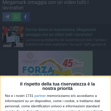
Megamark omaggia con un video tutti i
lavoratori
Sorrisi dietro la mascherina, Megamark
1
omaggia con un video tutti i lavoratori
La nuova quotidianità dei supermercati Dok, Famila e
Sole365 nel video realizzato “da casa” dall’agenzia di
comunicazione “I Monelli”
Il rispetto della tua riservatezza è la
nostra priorità
Noi e i nostri 1731
partner
memorizziamo e/o accediamo a
informazioni su un dispositivo, come i cookie, e trattiamo dati
personali, come identificatori univoci e informazioni standard