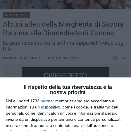
ALTRI SPORT
Alcuni atleti della Margherita di Savoia
Runners alla Diomediade di Canosa
La gara rappresenta la settima tappa del Trofeo degli
Ulivi
MARGHERITA -
MERCOLEDÌ 10 GIUGNO 2026
11.47
Il rispetto della tua riservatezza è la
nostra priorità
Noi e i nostri 1733
partner
memorizziamo e/o accediamo a
informazioni su un dispositivo, come i cookie, e trattiamo dati
personali, come identificatori univoci e informazioni standard
inviate da un dispositivo per annunci e contenuti personalizzati,
misurazione di annunci e contenuti, analisi dell'audience e