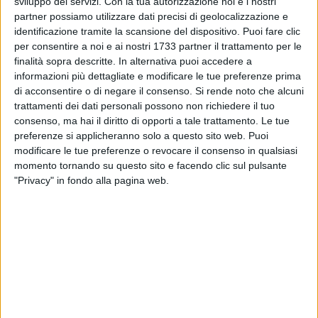
sviluppo dei servizi.
Con la tua autorizzazione noi e i nostri
partner possiamo utilizzare dati precisi di geolocalizzazione e
identificazione tramite la scansione del dispositivo. Puoi fare clic
per consentire a noi e ai nostri 1733 partner il trattamento per le
finalità sopra descritte. In alternativa puoi accedere a
informazioni più dettagliate e modificare le tue preferenze prima
di acconsentire o di negare il consenso.
Si rende noto che alcuni
trattamenti dei dati personali possono non richiedere il tuo
"Il caldo torrido non ferma la Margherita Di Savoia Runners
consenso, ma hai il diritto di opporti a tale trattamento. Le tue
presente alla XXVII Diomediade, gara su strada su percorso
preferenze si applicheranno solo a questo sito web. Puoi
collinare di 10 km valevole come settima Tappa del Trofeo
modificare le tue preferenze o revocare il consenso in qualsiasi
degli Ulivi e decima Tappa del Campionato Corripuglia", si
momento tornando su questo sito e facendo clic sul pulsante
legge sulla pagina social della Margherita di Savoia
"Privacy" in fondo alla pagina web.
Runners.
L'evento, patrocinato dall'Assessorato allo Sport della
Regione Puglia e dall'Assessorato allo Sport del Comune di
Canosa, è stato organizzato dall'Atletico Pro Canosa e si è
svolto domenica 7 giugno a Canosa.
Gli atleti in gara della Margherita di Savoia Runners erano i