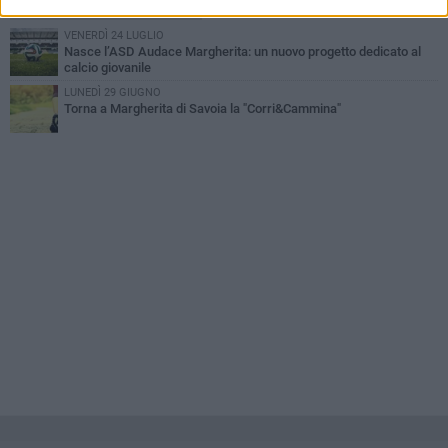
PIÙ LETTI QUESTA SETTIMANA
VENERDÌ 24 LUGLIO
Nasce l’ASD Audace Margherita: un nuovo progetto dedicato al
calcio giovanile
LUNEDÌ 29 GIUGNO
Torna a Margherita di Savoia la "Corri&Cammina"