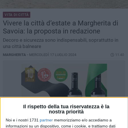
VITA DI CITTÀ
Vivere la città d’estate a Margherita di
Savoia: la proposta in redazione
Decoro e sicurezza sono indispensabili, soprattutto in
una città balneare
MARGHERITA -
MERCOLEDÌ 17 LUGLIO 2024
11.40
Il rispetto della tua riservatezza è la
nostra priorità
Noi e i nostri 1731
partner
memorizziamo e/o accediamo a
informazioni su un dispositivo, come i cookie, e trattiamo dati