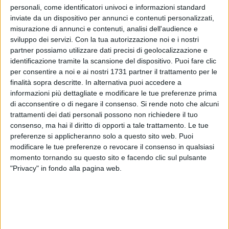
personali, come identificatori univoci e informazioni standard
inviate da un dispositivo per annunci e contenuti personalizzati,
misurazione di annunci e contenuti, analisi dell'audience e
16
A cura di
sviluppo dei servizi.
Con la tua autorizzazione noi e i nostri
CRISTIANA LENOCI
partner possiamo utilizzare dati precisi di geolocalizzazione e
identificazione tramite la scansione del dispositivo. Puoi fare clic
per consentire a noi e ai nostri 1731 partner il trattamento per le
In diverse città pugliesi i sindaci stanno emanando
finalità sopra descritte. In alternativa puoi accedere a
informazioni più dettagliate e modificare le tue preferenze prima
ordinanze che stabiliscono il
divieto di transito per
di acconsentire o di negare il consenso.
Si rende noto che alcuni
velocipedi e monopattini in zone delle città densamente
trattamenti dei dati personali possono non richiedere il tuo
frequentate, come viali, strade e ville comunali.
consenso, ma hai il diritto di opporti a tale trattamento. Le tue
Si tratta di un provvedimento che mira, ovviamente, a
preferenze si applicheranno solo a questo sito web. Puoi
garantire sicurezza ai pedoni che, soprattutto nelle serate
modificare le tue preferenze o revocare il consenso in qualsiasi
estive, popolano le aree urbane per cercare relax e refrigerio.
momento tornando su questo sito e facendo clic sul pulsante
Un cittadino residente a
Margherita di Savoia
ha segnalato
"Privacy" in fondo alla pagina web.
alla nostra redazione la necessità di applicare un'ordinanza
del genere anche nella cittadina salinara.
"
È una questione di rispetto per le persone e per i turisti
che, ogni anno, scelgono questa città come meta delle