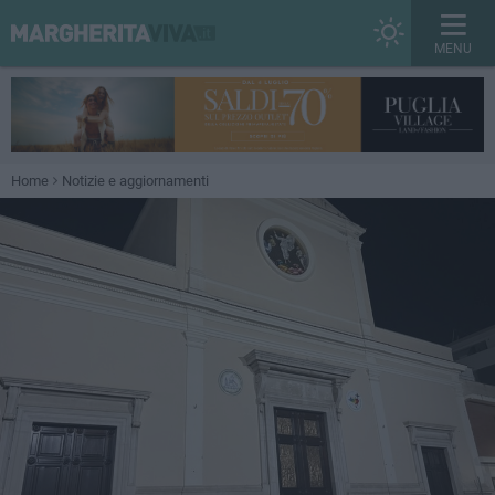
MENU
Home
Notizie e aggiornamenti