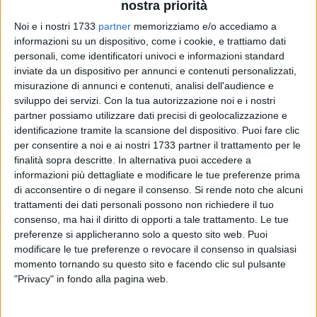
nostra priorità
Noi e i nostri 1733
partner
memorizziamo e/o accediamo a
informazioni su un dispositivo, come i cookie, e trattiamo dati
personali, come identificatori univoci e informazioni standard
A cura di
inviate da un dispositivo per annunci e contenuti personalizzati,
ARIANNA RIONTINO
misurazione di annunci e contenuti, analisi dell'audience e
sviluppo dei servizi.
Con la tua autorizzazione noi e i nostri
partner possiamo utilizzare dati precisi di geolocalizzazione e
identificazione tramite la scansione del dispositivo. Puoi fare clic
Un'iniziativa tra fede, arte e comunità. Per celebrare
gli 800
per consentire a noi e ai nostri 1733 partner il trattamento per le
anni dalla nascita di San Francesco d'Assisi
, la
Parrocchia
finalità sopra descritte. In alternativa puoi accedere a
Santissimo Salvatore di Margherita di Savoia
vivrà un
informazioni più dettagliate e modificare le tue preferenze prima
momento di intensa riflessione spirituale e artistica
di acconsentire o di negare il consenso.
Si rende noto che alcuni
attraverso
il recital "Tu ed io davanti a Dio": Chiara e
trattamenti dei dati personali possono non richiedere il tuo
Francesco, due cuori che hanno scelto l'infinito.
consenso, ma hai il diritto di opporti a tale trattamento. Le tue
preferenze si applicheranno solo a questo sito web. Puoi
modificare le tue preferenze o revocare il consenso in qualsiasi
Lo spettacolo si terrà
sabato 11 aprile alle ore 19 presso la
momento tornando su questo sito e facendo clic sul pulsante
parrocchia del Santissimo Salvatore a Margherita di Savoia
"Privacy" in fondo alla pagina web.
ed è organizzato con la partecipazione della
Compagnia
Teatrale Valle dell'Ofanto e con il coordinamento della