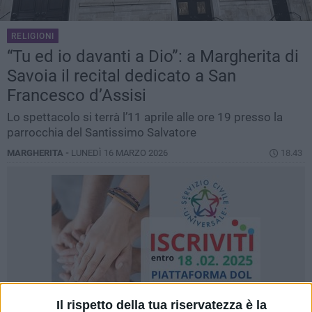
RELIGIONI
“Tu ed io davanti a Dio”: a Margherita di
Savoia il recital dedicato a San
Francesco d’Assisi
Lo spettacolo si terrà l’11 aprile alle ore 19 presso la
parrocchia del Santissimo Salvatore
MARGHERITA -
LUNEDÌ 16 MARZO 2026
18.43
Il rispetto della tua riservatezza è la