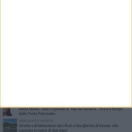
PIÙ LETTI QUESTA SETTIMANA
VENERDÌ 7 AGOSTO
Il sindaco Lodispoto rende omaggio al Luogotenente Pietro Della
Sala
MERCOLEDÌ 5 AGOSTO
Elena Muoio: «Non rispondo ai "topi da tastiera". Ora è il tempo
della Festa Patronale»
MERCOLEDÌ 5 AGOSTO
Stretta sull'abbandono dei rifiuti a Margherita di Savoia: otto
sanzioni in meno di due mesi