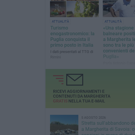
ATTUALITÀ
ATTUALITÀ
Turismo
«Una stagione
enogastronomico: la
balneare positi
Puglia conquista il
a Margherita le
primo posto in Italia
sono tra le più
convenienti de
I dati presentati al TTG di
Puglia»
Rimini
Parla Antonio Cap
presidente naziona
Associazione stabi
balneari
RICEVI AGGIORNAMENTI E
CONTENUTI DA MARGHERITA
GRATIS
NELLA TUA E-MAIL
5 AGOSTO 2026
Stretta sull'abbandono dei
a Margherita di Savoia: o