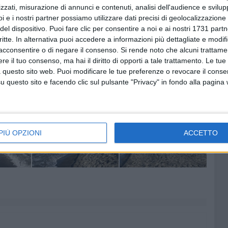
apacchione
- non visitano solo le località più rinomate
zzati, misurazione di annunci e contenuti, analisi dell'audience e svilupp
i e i nostri partner possiamo utilizzare dati precisi di geolocalizzazione 
, ma scelgono anche il nostro territorio, arricchito dalle
del dispositivo. Puoi fare clic per consentire a noi e ai nostri 1731 partn
e spiagge e dagli stabilimenti balneari, molti dei quali
critte. In alternativa puoi accedere a informazioni più dettagliate e modif
rsa, 21 settembre. Questo contribuisce a garantire una
acconsentire o di negare il consenso.
Si rende noto che alcuni trattamen
l mese di settembre, che a differenza di luglio e agosto,
e il tuo consenso, ma hai il diritto di opporti a tale trattamento. Le tue
convenienti
».
 questo sito web. Puoi modificare le tue preferenze o revocare il conse
questo sito e facendo clic sul pulsante "Privacy" in fondo alla pagina
PIÙ OPZIONI
ACCETTO