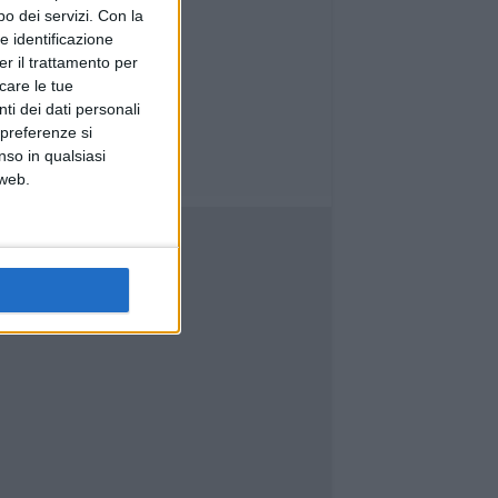
o dei servizi.
Con la
e identificazione
er il trattamento per
icare le tue
ti dei dati personali
 preferenze si
nso in qualsiasi
 web.