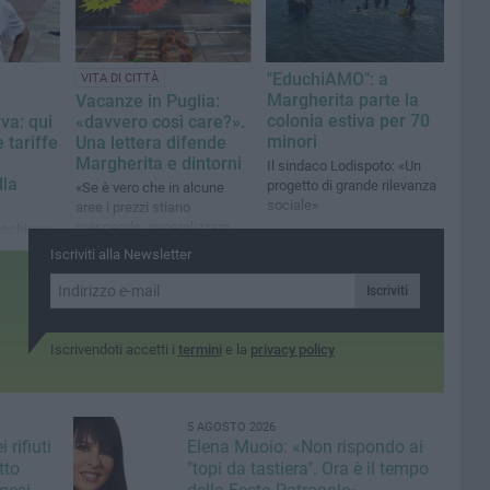
"EduchiAMO": a
VITA DI CITTÀ
Margherita parte la
Vacanze in Puglia:
colonia estiva per 70
va: qui
«davvero così care?».
minori
 tariffe
Una lettera difende
Margherita e dintorni
Il sindaco Lodispoto: «Un
lla
progetto di grande rilevanza
«Se è vero che in alcune
sociale»
aree i prezzi stiano
crescendo, generalizzare
acchione,
parlando di “vacanze
le ASBA -
Iscriviti alla Newsletter
pugliesi inaccessibili” non è
limenti
corretto»
Iscriviti
Iscrivendoti accetti i
termini
e la
privacy policy
5 AGOSTO 2026
 rifiuti
Elena Muoio: «Non rispondo ai
tto
"topi da tastiera". Ora è il tempo