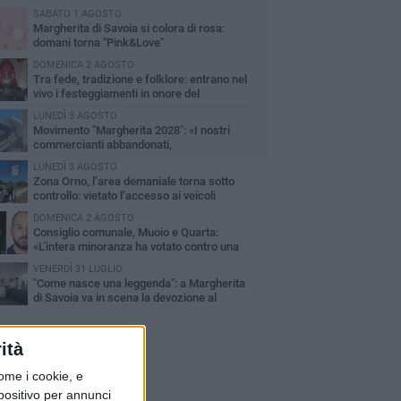
SABATO 1 AGOSTO
Margherita di Savoia si colora di rosa:
domani torna "Pink&Love"
DOMENICA 2 AGOSTO
Tra fede, tradizione e folklore: entrano nel
vivo i festeggiamenti in onore del
ntissimo Salvatore
LUNEDÌ 3 AGOSTO
Movimento "Margherita 2028": «I nostri
commercianti abbandonati,
mministrazione Lodispoto affossa la città»
LUNEDÌ 3 AGOSTO
Zona Orno, l’area demaniale torna sotto
controllo: vietato l’accesso ai veicoli
DOMENICA 2 AGOSTO
Consiglio comunale, Muoio e Quarta:
«L’intera minoranza ha votato contro una
libera che aumenta la TARI»
VENERDÌ 31 LUGLIO
"Come nasce una leggenda": a Margherita
di Savoia va in scena la devozione al
ntissimo Salvatore
ità
ome i cookie, e
spositivo per annunci