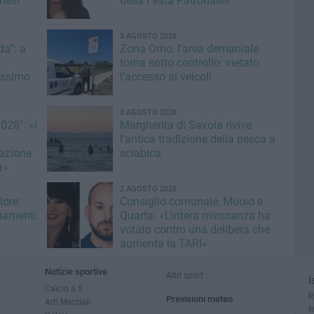
mesi
della Festa Patronale»
3 AGOSTO 2026
a”: a
Zona Orno, l’area demaniale
torna sotto controllo: vietato
issimo
l’accesso ai veicoli
3 AGOSTO 2026
028": «I
Margherita di Savoia rivive
l’antica tradizione della pesca a
azione
sciabica
à»
2 AGOSTO 2026
lore:
Consiglio comunale, Muoio e
giamenti
Quarta: «L’intera minoranza ha
votato contro una delibera che
aumenta la TARI»
Notizie sportive
Altri sport
I
Calcio a 5
R
Previsioni meteo
Arti Marziali
M