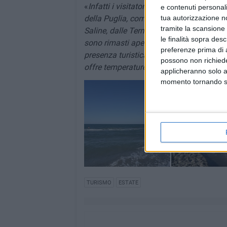
«
Infatti i visitatori stranieri -
prosegue C
e contenuti personali
tua autorizzazione no
della Puglia, come Polignano o il Salento
tramite la scansione 
Saline, dalle Terme, dalle nostre splendid
le finalità sopra des
sono rimasti aperti fino a domenica sco
preferenze prima di 
presenza turistica significativa anche ne
possono non richieder
offre temperature più miti e tariffe più 
applicheranno solo a
momento tornando su 
TURISMO
ESTATE