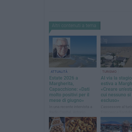
Altri contenuti a tema
ATTUALITÀ
TURISMO
Estate 2026 a
Al via la stagi
Margherita,
estiva a Margh
Capacchione: «Dati
«Creare un’est
molto positivi per il
cui nessuno si
mese di giugno»
escluso»
In una recente intervista a
L’assessore al tur
Radio Capital, Antonio
Francesca Santob
Capacchione ha parlato di
presenta il calenda
Margherita di Savoia
appuntamenti