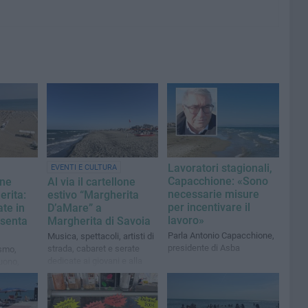
Lavoratori stagionali,
EVENTI E CULTURA
Capacchione: «Sono
one
Al via il cartellone
necessarie misure
erita:
estivo “Margherita
per incentivare il
ate in
D’aMare” a
lavoro»
 senta
Margherita di Savoia
Parla Antonio Capacchione,
Musica, spettacoli, artisti di
presidente di Asba
strada, cabaret e serate
ismo,
dedicate ai giovani e alla
uono,
musica elettronica
rio degli
animeranno la città