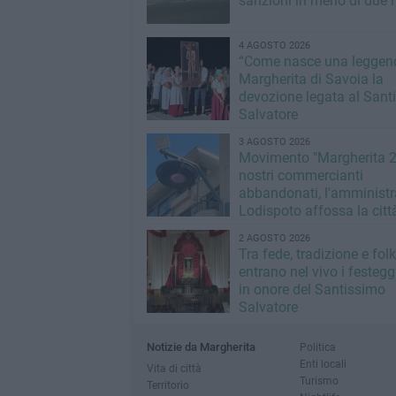
sanzioni in meno di due 
4 AGOSTO 2026
“Come nasce una leggend
Margherita di Savoia la
devozione legata al Sant
Salvatore
3 AGOSTO 2026
Movimento "Margherita 2
nostri commercianti
abbandonati, l'amministr
Lodispoto affossa la citt
2 AGOSTO 2026
Tra fede, tradizione e folk
entrano nel vivo i festeg
in onore del Santissimo
Salvatore
Notizie da Margherita
Politica
Enti locali
Vita di città
Turismo
Territorio