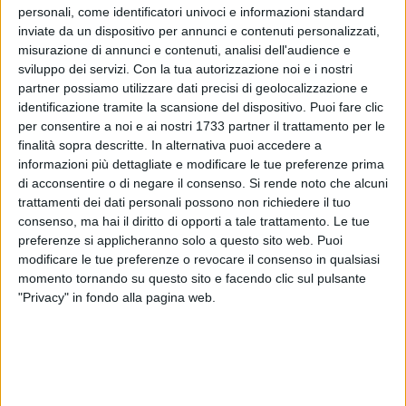
personali, come identificatori univoci e informazioni standard
inviate da un dispositivo per annunci e contenuti personalizzati,
misurazione di annunci e contenuti, analisi dell'audience e
sviluppo dei servizi.
Con la tua autorizzazione noi e i nostri
partner possiamo utilizzare dati precisi di geolocalizzazione e
1
identificazione tramite la scansione del dispositivo. Puoi fare clic
per consentire a noi e ai nostri 1733 partner il trattamento per le
finalità sopra descritte. In alternativa puoi accedere a
informazioni più dettagliate e modificare le tue preferenze prima
"Le spiagge ed il mare per la Puglia rappresentano un fiore
di acconsentire o di negare il consenso.
Si rende noto che alcuni
all'occhiello che ci proietta in tutto il mondo con l'arrivo di
trattamenti dei dati personali possono non richiedere il tuo
tanti turisti non dimenticando anche i nostri corregionali che
consenso, ma hai il diritto di opporti a tale trattamento. Le tue
beneficiano di questo tesoro che abbiamo sotto i nostri
preferenze si applicheranno solo a questo sito web. Puoi
piedi. Tuttavia è fondamentale che ci sia massima
modificare le tue preferenze o revocare il consenso in qualsiasi
attenzione perché proprio le spiagge di libera fruizione siano
momento tornando su questo sito e facendo clic sul pulsante
"Privacy" in fondo alla pagina web.
nelle migliori condizioni per continuare ad attrarre turismo e
mettere chiunque a proprio agio. Pertanto nel considerare
molto positivamente l'emendamento proposto dal collega
Perrini relativamente ad uno stanziamento per la pulizia solo
di alcune spiagge libere ho inteso presentare un sub