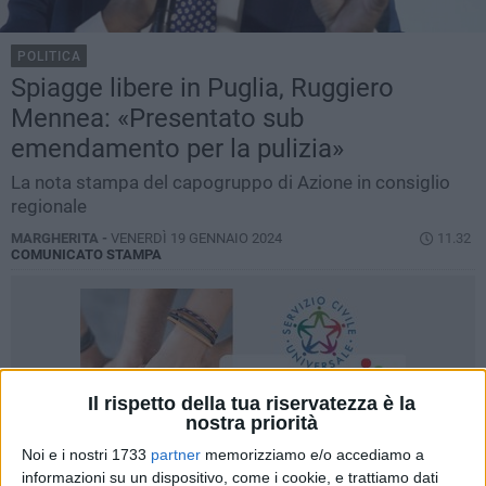
POLITICA
Spiagge libere in Puglia, Ruggiero
Mennea: «Presentato sub
emendamento per la pulizia»
La nota stampa del capogruppo di Azione in consiglio
regionale
MARGHERITA -
VENERDÌ 19 GENNAIO 2024
11.32
COMUNICATO STAMPA
Il rispetto della tua riservatezza è la
nostra priorità
Noi e i nostri 1733
partner
memorizziamo e/o accediamo a
informazioni su un dispositivo, come i cookie, e trattiamo dati