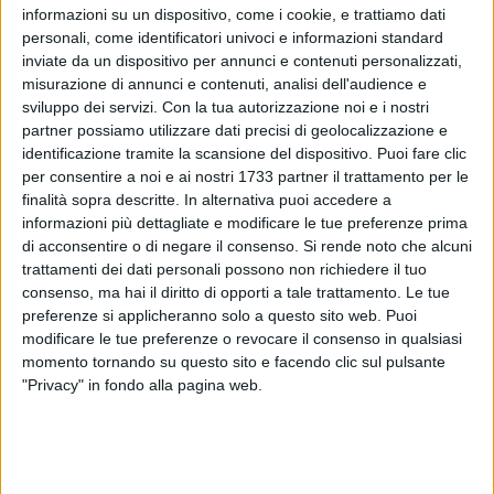
informazioni su un dispositivo, come i cookie, e trattiamo dati
personali, come identificatori univoci e informazioni standard
inviate da un dispositivo per annunci e contenuti personalizzati,
misurazione di annunci e contenuti, analisi dell'audience e
15
sviluppo dei servizi.
Con la tua autorizzazione noi e i nostri
partner possiamo utilizzare dati precisi di geolocalizzazione e
identificazione tramite la scansione del dispositivo. Puoi fare clic
In preparazione della
Giornata della Costa
, che la Direzione
per consentire a noi e ai nostri 1733 partner il trattamento per le
finalità sopra descritte. In alternativa puoi accedere a
Marittima di Bari sta organizzando per il
prossimo 10 aprile
informazioni più dettagliate e modificare le tue preferenze prima
d'intesa con la
Regione Puglia
, si è svolta presso il
Comune
di acconsentire o di negare il consenso.
Si rende noto che alcuni
di Margherita di Savoia
una riunione preliminare cui hanno
trattamenti dei dati personali possono non richiedere il tuo
preso parte i rappresentanti della Direzione Marittima, della
consenso, ma hai il diritto di opporti a tale trattamento. Le tue
Protezione Civile, dell'amministrazione comunale, dell'Ufficio
preferenze si applicheranno solo a questo sito web. Puoi
Locale Marittimo e dell'Associazione Stabilimenti Balneari
modificare le tue preferenze o revocare il consenso in qualsiasi
per definire un protocollo di sicurezza finalizzato ad
momento tornando su questo sito e facendo clic sul pulsante
"Privacy" in fondo alla pagina web.
affrontare eventi climatici estremi come mareggiate, trombe
d'aria e tsunami. L'iniziativa fa seguito all'attività svolta lo
scorso 20 luglio, quando sulle spiagge di Margherita di
Savoia vi fu una vera e propria simulazione di emergenza,