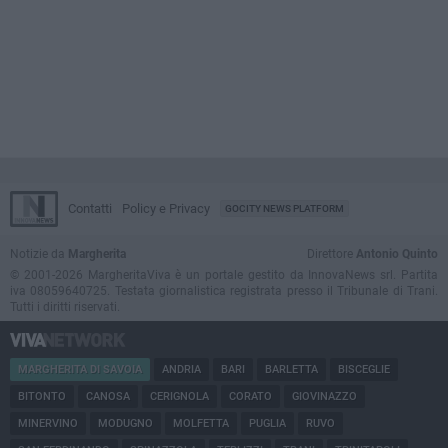
Contatti
Policy e Privacy
GOCITY NEWS PLATFORM
Notizie da
Margherita
Direttore
Antonio Quinto
© 2001-2026 MargheritaViva è un portale gestito da InnovaNews srl. Partita
iva 08059640725. Testata giornalistica registrata presso il Tribunale di Trani.
Tutti i diritti riservati.
MARGHERITA DI SAVOIA
ANDRIA
BARI
BARLETTA
BISCEGLIE
BITONTO
CANOSA
CERIGNOLA
CORATO
GIOVINAZZO
MINERVINO
MODUGNO
MOLFETTA
PUGLIA
RUVO