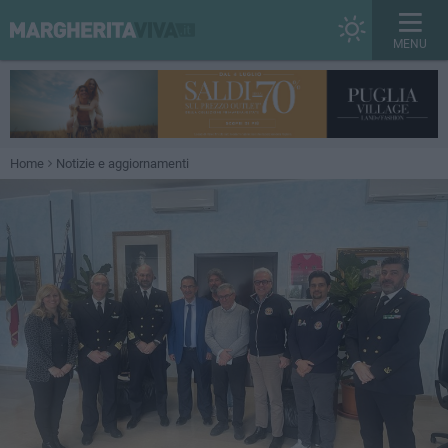
MENU
Home
Notizie e aggiornamenti