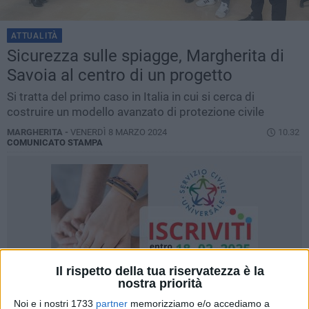
ATTUALITÀ
Sicurezza sulle spiagge, Margherita di
Savoia al centro di un progetto
Si tratta del primo caso in Italia in cui si cerca di
costruire un modello avanzato di protezione civile
MARGHERITA -
VENERDÌ 8 MARZO 2024
10.32
COMUNICATO STAMPA
Il rispetto della tua riservatezza è la
nostra priorità
Noi e i nostri 1733
partner
memorizziamo e/o accediamo a