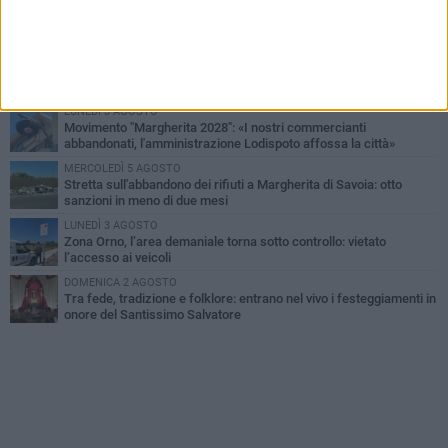
Il sindaco Lodispoto rende omaggio al Luogotenente Pietro Della
Sala
MERCOLEDÌ 5 AGOSTO
Elena Muoio: «Non rispondo ai "topi da tastiera". Ora è il tempo
della Festa Patronale»
LUNEDÌ 3 AGOSTO
Movimento "Margherita 2028": «I nostri commercianti
abbandonati, l'amministrazione Lodispoto affossa la città»
MERCOLEDÌ 5 AGOSTO
Stretta sull'abbandono dei rifiuti a Margherita di Savoia: otto
sanzioni in meno di due mesi
LUNEDÌ 3 AGOSTO
Zona Orno, l’area demaniale torna sotto controllo: vietato
l’accesso ai veicoli
DOMENICA 2 AGOSTO
Tra fede, tradizione e folklore: entrano nel vivo i festeggiamenti in
onore del Santissimo Salvatore