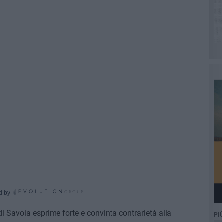
d by
di Savoia esprime forte e convinta contrarietà alla
PI