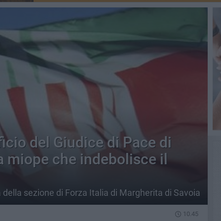
icio del Giudice di Pace di
ta miope che indebolisce il
à della sezione di Forza Italia di Margherita di Savoia
10.45