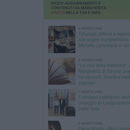
RICEVI AGGIORNAMENTI E
CONTENUTI DA MARGHERITA
GRATIS
NELLA TUA E-MAIL
9 AGOSTO 2026
Tatuaggi, pittura e legam
sue origini margheritane:
Michele Lamonaca si rac
8 AGOSTO 2026
“Le voci della memoria”: 
Margherita di Savoia una
tra racconti, ricordi e trad
popolari
7 AGOSTO 2026
Il sindaco Lodispoto ren
omaggio al Luogotenente
Della Sala
5 AGOSTO 2026
Elena Muoio: «Non rispo