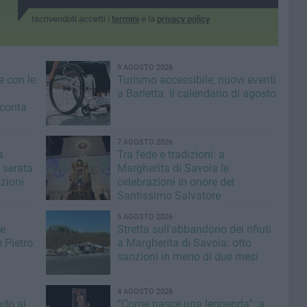
Iscrivendoti accetti i
termini
e la
privacy policy
9 AGOSTO 2026
e con le
Turismo accessibile, nuovi eventi
a Barletta: il calendario di agosto
conta
7 AGOSTO 2026
a
Tra fede e tradizioni: a
 serata
Margherita di Savoia le
izioni
celebrazioni in onore del
Santissimo Salvatore
5 AGOSTO 2026
de
Stretta sull'abbandono dei rifiuti
 Pietro
a Margherita di Savoia: otto
sanzioni in meno di due mesi
4 AGOSTO 2026
ndo ai
“Come nasce una leggenda”: a