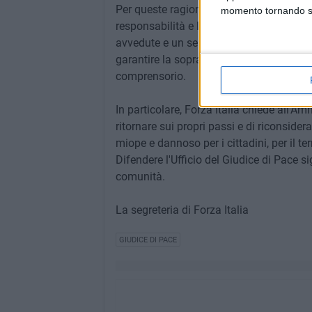
Per queste ragioni, Forza Italia invita tu
momento tornando su 
responsabilità e lungimiranza la decisio
avvedute e un serio confronto istituzion
garantire la sopravvivenza dell'Ufficio de
comprensorio.
In particolare, Forza Italia chiede all'
ritornare sui propri passi e di riconsider
miope e dannoso per i cittadini, per il ter
Difendere l'Ufficio del Giudice di Pace sign
comunità.
La segreteria di Forza Italia
GIUDICE DI PACE