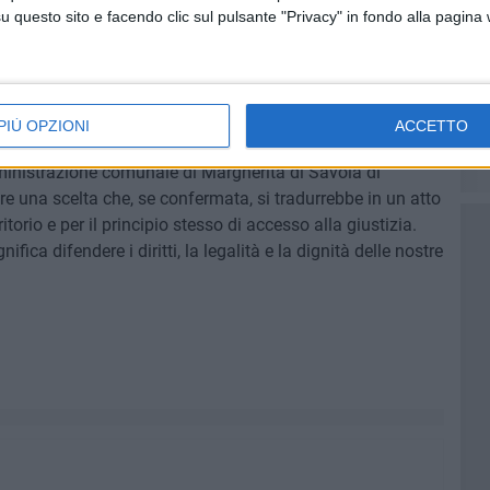
tte le amministrazioni coinvolte a rivedere con
questo sito e facendo clic sul pulsante "Privacy" in fondo alla pagina
ne assunta. Siamo convinti che, attraverso scelte
ale, possano essere individuate le risorse necessarie a
l Giudice di Pace, nell'interesse di tutte le comunità del
PIÙ OPZIONI
ACCETTO
Amministrazione comunale di Margherita di Savoia di
are una scelta che, se confermata, si tradurrebbe in un atto
ritorio e per il principio stesso di accesso alla giustizia.
ifica difendere i diritti, la legalità e la dignità delle nostre