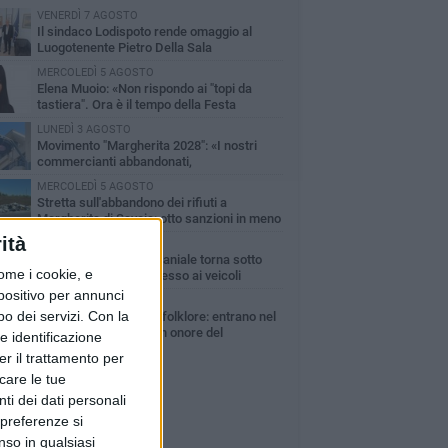
VENERDÌ 7 AGOSTO
Il sindaco Lodispoto rende omaggio al
Luogotenente Pietro Della Sala
MERCOLEDÌ 5 AGOSTO
Elena Muoio: «Non rispondo ai "topi da
tastiera". Ora è il tempo della Festa
tronale»
LUNEDÌ 3 AGOSTO
Movimento "Margherita 2028": «I nostri
commercianti abbandonati,
mministrazione Lodispoto affossa la città»
MERCOLEDÌ 5 AGOSTO
Stretta sull'abbandono dei rifiuti a
Margherita di Savoia: otto sanzioni in meno
 due mesi
ità
LUNEDÌ 3 AGOSTO
Zona Orno, l’area demaniale torna sotto
ome i cookie, e
controllo: vietato l’accesso ai veicoli
spositivo per annunci
DOMENICA 2 AGOSTO
o dei servizi.
Con la
Tra fede, tradizione e folklore: entrano nel
vivo i festeggiamenti in onore del
e identificazione
ntissimo Salvatore
er il trattamento per
icare le tue
ti dei dati personali
 preferenze si
nso in qualsiasi