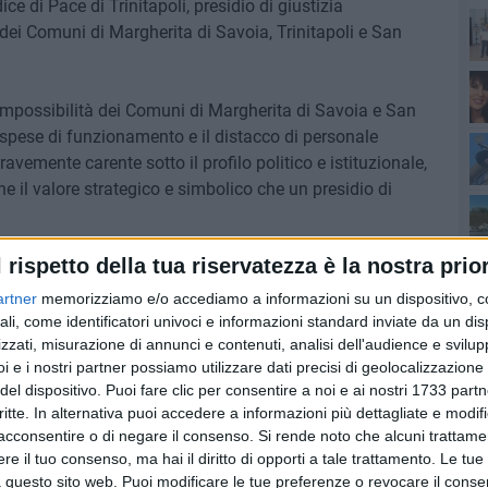
ce di Pace di Trinitapoli, presidio di giustizia
dei Comuni di Margherita di Savoia, Trinitapoli e San
 impossibilità dei Comuni di Margherita di Savoia e San
Pa
 spese di funzionamento e il distacco di personale
avemente carente sotto il profilo politico e istituzionale,
e il valore strategico e simbolico che un presidio di
l'a
di
l rispetto della tua riservatezza è la nostra prior
anto un servizio amministrativo: è una garanzia concreta di
 di riferimento di prossimità che consente l'accesso alla
artner
memorizziamo e/o accediamo a informazioni su un dispositivo, c
one a lunghi e onerosi spostamenti verso Foggia. La sua
ali, come identificatori univoci e informazioni standard inviate da un di
 arretramento dello Stato, alimentando disagi, senso di
zzati, misurazione di annunci e contenuti, analisi dell'audience e svilupp
i e i nostri partner possiamo utilizzare dati precisi di geolocalizzazione 
In un'area spesso segnata da episodi incresciosi, da
Sa
del dispositivo. Puoi fare clic per consentire a noi e ai nostri 1733 partn
lima di insicurezza che indebolisce il tessuto sociale ed
critte. In alternativa puoi accedere a informazioni più dettagliate e modif
 giustizia rappresenta un baluardo di legalità, un simbolo
acconsentire o di negare il consenso.
Si rende noto che alcuni trattamen
ifesa dei diritti fondamentali.
e il tuo consenso, ma hai il diritto di opporti a tale trattamento. Le tue
 questo sito web. Puoi modificare le tue preferenze o revocare il conse